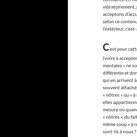
vibratoirement,
acceptons d’accu
selon ce contenu
l’extérieur, c’es
C
’est pour cet
(voire à accepter
mentales » ne so
différente et do
qui en arrivent 
souvent attachés 
« nôtres » ou « 
elles appartienne
mesure où quand 
« nôtres », du fa
même coup « à no
sont-ils à nous 