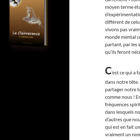
moyen terme éta
d’expérimentati
différent de cel
vivons pas vrai
monde mental co
partant, par les
qu’ils feront né
C
’est ce qui a 
dans notre tête. 
partager notre t
comme nous ! En
fréquences spiri
dans lesquels n
d’autres que nou
qui est en fait 
vraiment un nom 