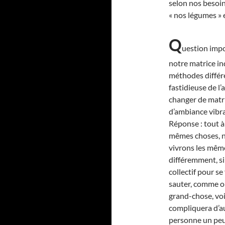
selon nos besoin
« nos légumes » 
Q
uestion impo
notre matrice ind
méthodes différ
fastidieuse de l
changer de matr
d’ambiance vibra
Réponse : tout à 
mêmes choses, n
vivrons les mêm
différemment, s
collectif pour se
sauter, comme on
grand-chose, voi
compliquera d’au
personne un peu n