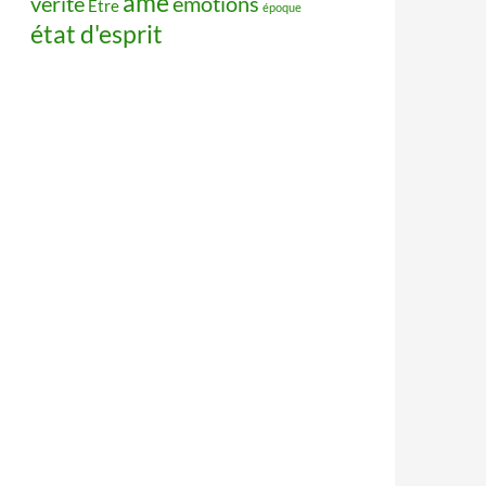
âme
vérité
émotions
Être
époque
état d'esprit