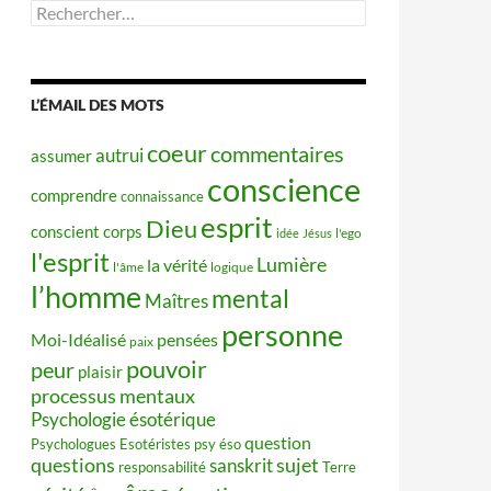
Rechercher :
L’ÉMAIL DES MOTS
coeur
commentaires
autrui
assumer
conscience
comprendre
connaissance
esprit
Dieu
conscient
corps
idée
Jésus
l'ego
l'esprit
Lumière
la vérité
l'âme
logique
l’homme
mental
Maîtres
personne
Moi-Idéalisé
pensées
paix
pouvoir
peur
plaisir
processus mentaux
Psychologie ésotérique
question
Psychologues Esotéristes
psy éso
questions
sujet
sanskrit
responsabilité
Terre