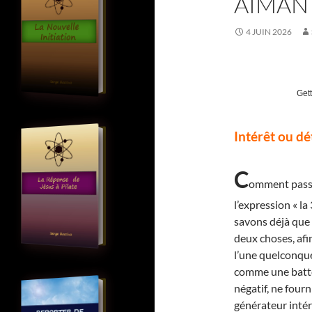
AIMAN
4 JUIN 2026
Get
Intérêt ou d
C
omment passer
l’expression « la
savons déjà que «
deux choses, afin
l’une quelconque
comme une batteri
négatif, ne fourn
générateur inté