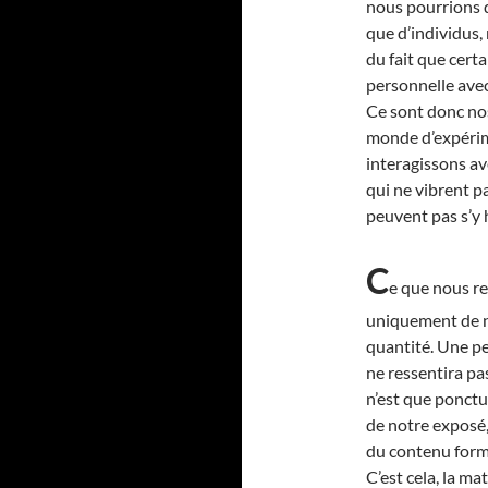
nous pourrions d
que d’individus,
du fait que certa
personnelle avec
Ce sont donc no
monde d’expérime
interagissons av
qui ne vibrent p
peuvent pas s’y 
C
e que nous r
uniquement de no
quantité. Une pe
ne ressentira pa
n’est que ponctu
de notre exposé,
du contenu forme
C’est cela, la ma