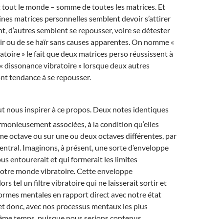
t tout le monde – somme de toutes les matrices. Et
ines matrices personnelles semblent devoir s’attirer
, d’autres semblent se repousser, voire se détester
uir ou de se haïr sans causes apparentes. On nomme «
toire » le fait que deux matrices perso réussissent à
 « dissonance vibratoire » lorsque deux autres
nt tendance à se repousser.
t nous inspirer à ce propos. Deux notes identiques
monieusement associées, à la condition qu’elles
me octave ou sur une ou deux octaves différentes, par
ntral. Imaginons, à présent, une sorte d’enveloppe
us entourerait et qui formerait les limites
notre monde vibratoire. Cette enveloppe
rs tel un filtre vibratoire qui ne laisserait sortir et
formes mentales en rapport direct avec notre état
 et donc, avec nos processus mentaux les plus
ême temps, puisque nous serions contenus,