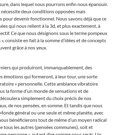
sure, dans lequel nous pourrons enfin nous épanouir.
r nécessite deux conditions opposées mais
 pour devenir fonctionnel. Nous savons déjà que ce
ées qui nous relient à la 3d, et plus exactement, à
llectif. Ce que nous désignons sous le terme pompeux
 », consiste en fait à la somme d’idées et de concepts
uvent grâce à nos yeux.
erniers qui produiront, immanquablement, des
s émotions qui formeront, à leur tour, une sorte
ratoire » personnelle. Cette ambiance vibratoire
us la forme d’un monde de sensations et de
 découlera simplement du choix précis de nos
ux, de nos pensées, en somme. Et tandis que nous
Monde général ou une seule et même planète, avec
 nous bénéficierons tout de même d’un moyen radical
e tous les autres (pensées communes), soit et
me personne », autant dire comme nous seuls. Un