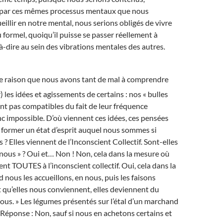
 par ces mêmes processus mentaux que nous
eillir en notre mental, nous serions obligés de vivre
 formel, quoiqu’il puisse se passer réellement à
t-à-dire au sein des vibrations mentales des autres.
te raison que nous avons tant de mal à comprendre
) les idées et agissements de certains : nos « bulles
nt pas compatibles du fait de leur fréquence
nc impossible. D’où viennent ces idées, ces pensées
à former un état d’esprit auquel nous sommes si
? Elles viennent de l’Inconscient Collectif. Sont-elles
à nous » ? Oui et… Non ! Non, cela dans la mesure où
nt TOUTES à l’inconscient collectif. Oui, cela dans la
nous les accueillons, en nous, puis les faisons
it qu’elles nous conviennent, elles deviennent du
us. » Les légumes présentés sur l’étal d’un marchand
? Réponse : Non, sauf si nous en achetons certains et