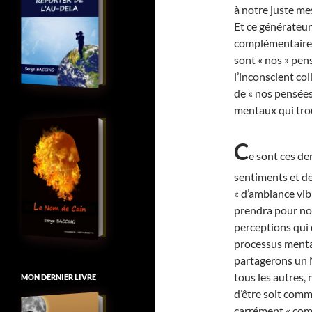
à notre juste me
Et ce générateu
complémentaires
sont « nos » pens
l’inconscient co
de « nos pensées
mentaux qui tro
C
e sont ces d
sentiments et de
« d’ambiance vib
prendra pour no
perceptions qui
processus menta
partagerons un 
tous les autres,
MON DERNIER LIVRE
d’être soit comm
carrément « com