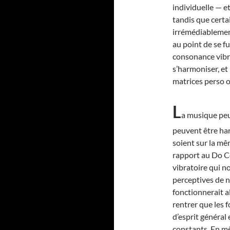
individuelle — e
tandis que certa
irrémédiablement
au point de se f
consonance vibra
s’harmoniser, et
matrices perso o
L
a musique peu
peuvent être har
soient sur la mê
rapport au Do Ce
vibratoire qui no
perceptives de 
fonctionnerait alo
rentrer que les 
d’esprit général
constants. En m