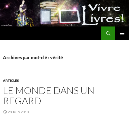
Aller
au
contenu
Recherche
MENU
PRINCI
Archives par mot-clé : vérité
ARTICLES
LE MONDE DANS UN
REGARD
28 JUIN 2013