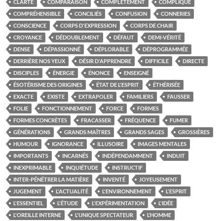
CLARTÉ
COMPARAISON
COMPLÈTEMENT
COMPLIQUE
COMPRÉHENSIBLE
CONCILIÉS
CONFUSION
CONNERIES
CONSCIENCE
CORPS D'EXPRESSION
CORPS DE CHAIR
CROYANCE
DÉDOUBLEMENT
DÉFAUT
DEMI-VÉRITÉ
DENSE
DÉPASSIONNÉ
DÉPLORABLE
DÉPROGRAMMÉE
DERRIÈRE NOS YEUX
DÉSIR D'APPRENDRE
DIFFICILE
DIRECTE
DISCIPLES
ÉNERGIE
ÉNONCE
ENSEIGNÉ
ÉSOTÉRISME DES ORIGINES
ÉTAT DE L'ESPRIT
ÉTHÉRISÉE
EXACTE
EXISTE
EXTRAPOLER
FAMILIERS
FAUSSER
FOLIE
FONCTIONNEMENT
FORCE
FORMES
FORMES CONCRÈTES
FRACASSER
FRÉQUENCE
FUMER
GÉNÉRATIONS
GRANDS MAÎTRES
GRANDS SAGES
GROSSIÈRES
HUMOUR
IGNORANCE
ILLUSOIRE
IMAGES MENTALES
IMPORTANTS
INCARNÉS
INDÉPENDAMMENT
INDUIT
INEXPRIMABLE
INQUIÉTUDE
INSTRUCTIF
INTER-PÉNÉTRER LA MATIÈRE
INVENTÉ
JOYEUSEMENT
JUGEMENT
L'ACTUALITÉ
L'ENVIRONNEMENT
L'ESPRIT
L'ESSENTIEL
L'ÉTUDE
L'EXPÉRIMENTATION
L'IDÉE
L'OREILLE INTERNE
L'UNIQUE SPECTATEUR
L’HOMME