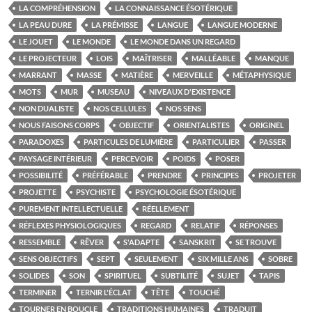
LA COMPRÉHENSION
LA CONNAISSANCE ÉSOTÉRIQUE
LA PEAU DURE
LA PRÉMISSE
LANGUE
LANGUE MODERNE
LE JOUET
LE MONDE
LE MONDE DANS UN REGARD
LE PROJECTEUR
LOIS
MAÎTRISER
MALLÉABLE
MANQUE
MARRANT
MASSE
MATIÈRE
MERVEILLE
MÉTAPHYSIQUE
MOTS
MUR
MUSEAU
NIVEAUX D'EXISTENCE
NON DUALISTE
NOS CELLULES
NOS SENS
NOUS FAISONS CORPS
OBJECTIF
ORIENTALISTES
ORIGINEL
PARADOXES
PARTICULES DE LUMIÈRE
PARTICULIER
PASSER
PAYSAGE INTÉRIEUR
PERCEVOIR
POIDS
POSER
POSSIBILITÉ
PRÉFÉRABLE
PRENDRE
PRINCIPES
PROJETER
PROJETTE
PSYCHISTE
PSYCHOLOGIE ÉSOTÉRIQUE
PUREMENT INTELLECTUELLE
RÉELLEMENT
RÉFLEXES PHYSIOLOGIQUES
REGARD
RELATIF
RÉPONSES
RESSEMBLE
RÊVER
S'ADAPTE
SANSKRIT
SE TROUVE
SENS OBJECTIFS
SEPT
SEULEMENT
SIX MILLE ANS
SOBRE
SOLIDES
SON
SPIRITUEL
SUBTILITÉ
SUJET
TAPIS
TERMINER
TERNIR L'ÉCLAT
TÊTE
TOUCHÉ
TOURNER EN BOUCLE
TRADITIONS HUMAINES
TRADUIT