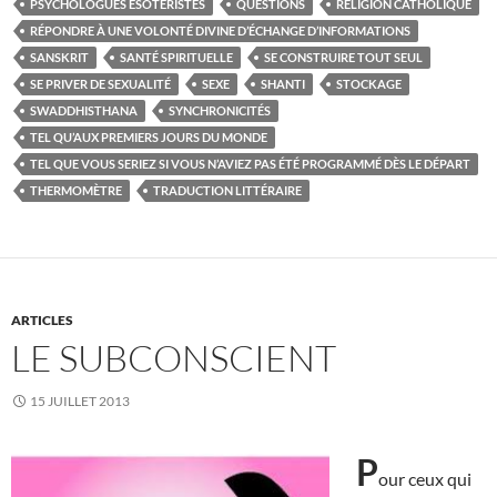
PSYCHOLOGUES ESOTÉRISTES
QUESTIONS
RELIGION CATHOLIQUE
RÉPONDRE À UNE VOLONTÉ DIVINE D’ÉCHANGE D’INFORMATIONS
SANSKRIT
SANTÉ SPIRITUELLE
SE CONSTRUIRE TOUT SEUL
SE PRIVER DE SEXUALITÉ
SEXE
SHANTI
STOCKAGE
SWADDHISTHANA
SYNCHRONICITÉS
TEL QU’AUX PREMIERS JOURS DU MONDE
TEL QUE VOUS SERIEZ SI VOUS N’AVIEZ PAS ÉTÉ PROGRAMMÉ DÈS LE DÉPART
THERMOMÈTRE
TRADUCTION LITTÉRAIRE
ARTICLES
LE SUBCONSCIENT
15 JUILLET 2013
P
our ceux qui