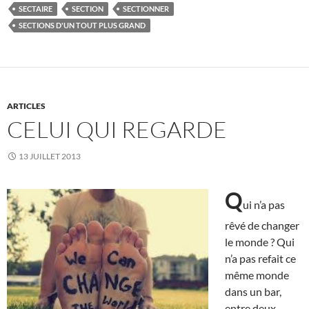
SECTAIRE
SECTION
SECTIONNER
SECTIONS D'UN TOUT PLUS GRAND
ARTICLES
CELUI QUI REGARDE
13 JUILLET 2013
Q
ui n’a pas
rêvé de changer
le monde ? Qui
n’a pas refait ce
même monde
dans un bar,
entre deux