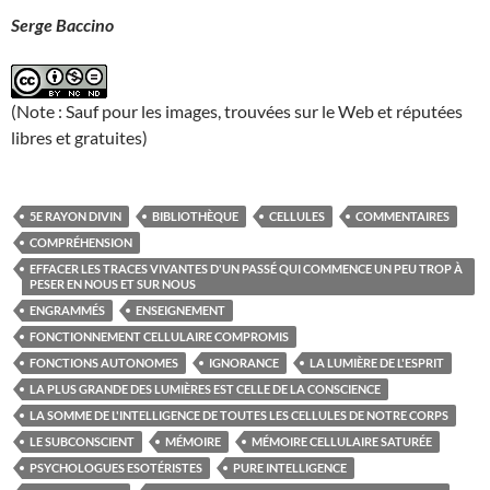
Serge Baccino
(Note : Sauf pour les images, trouvées sur le Web et réputées
libres et gratuites)
5E RAYON DIVIN
BIBLIOTHÈQUE
CELLULES
COMMENTAIRES
COMPRÉHENSION
EFFACER LES TRACES VIVANTES D'UN PASSÉ QUI COMMENCE UN PEU TROP À
PESER EN NOUS ET SUR NOUS
ENGRAMMÉS
ENSEIGNEMENT
FONCTIONNEMENT CELLULAIRE COMPROMIS
FONCTIONS AUTONOMES
IGNORANCE
LA LUMIÈRE DE L'ESPRIT
LA PLUS GRANDE DES LUMIÈRES EST CELLE DE LA CONSCIENCE
LA SOMME DE L'INTELLIGENCE DE TOUTES LES CELLULES DE NOTRE CORPS
LE SUBCONSCIENT
MÉMOIRE
MÉMOIRE CELLULAIRE SATURÉE
PSYCHOLOGUES ESOTÉRISTES
PURE INTELLIGENCE