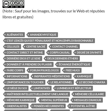
(Note : Sauf pour les images, trouvées sur le Web et réputées
libres et gratuites)
ALIÉNANTES
AMANDE MYSTIQUE
C’EST L’EXCÈS QUI EST PÉNALISANT ET NON L’EMPLOI RAISONNABLE
CELLULES
CENTRE SACRÉ
CONTACT CHARNEL
CONTACT DIRECT ET INTIME
CORPS CAUSAL
DEGRÉ DE DIVINITÉ
DERRIÈRE EROS ET LE SEXE
DEUX DERNIERS ÉTHERS
DONNER ET À PRENDRE DU PLAISIR
ÉCHANGE ÉNERGÉTIQUE
FAIRE CORPS
FORUM PSUKELOGOS
FREE HUGS
INFORMATIONS
INSPIRANTES MÉDITATIONS
KARMIQUE
L’IMPORTANCE DU TOUCHER
LE RELATIONNEL
LE SECOND CHAKRA
LE SIÈGE DU SOI
LIMITATIVES
LUMINEUX ET RÉFLECTEUR
MAÎTRISER INTELLECTUELLEMENT UNE LANGUE
MÉMOIRE CÉLLULAIRE
MÉMOIRE KARMIQUE
MENTAL SUPÉRIEUR
MESSAGES D’AMOUR
ORIENTALISTES
PENSÉES RÉCURRENTES
POTENTIEL À ÊTRE