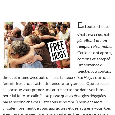
E
n toutes choses,
c’
est l’excès qui est
pénalisant et non
l’emploi raisonnable
.
Certains ont appris,
compris et accepté
l’importance du
toucher
, du contact
direct et intime avec autrui… Les fameux «
free Hugs »
qui nous
feront rire et nous attendrir encore longtemps ! Que se passe-
t-il lorsque vous prenez une autre personne dans vos bras
pour lui faire un câlin ? Il se passe que les énergies dégagées
par le second chakra (juste sous le nombril) peuvent alors
circuler librement de vous aux autres et des autres à vous. Ces
énergies ne peuvent pas trop monter en fréquence, cela sous