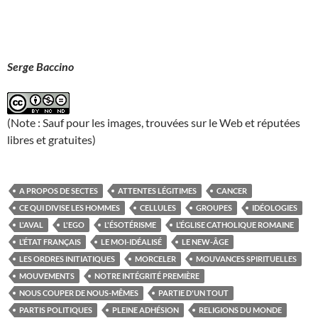
Serge Baccino
(Note : Sauf pour les images, trouvées sur le Web et réputées
libres et gratuites)
A PROPOS DE SECTES
ATTENTES LÉGITIMES
CANCER
CE QUI DIVISE LES HOMMES
CELLULES
GROUPES
IDÉOLOGIES
L'AVAL
L'EGO
L'ÉSOTÉRISME
L’ÉGLISE CATHOLIQUE ROMAINE
L’ÉTAT FRANÇAIS
LE MOI-IDÉALISÉ
LE NEW-ÂGE
LES ORDRES INITIATIQUES
MORCELER
MOUVANCES SPIRITUELLES
MOUVEMENTS
NOTRE INTÉGRITÉ PREMIÈRE
NOUS COUPER DE NOUS-MÊMES
PARTIE D'UN TOUT
PARTIS POLITIQUES
PLEINE ADHÉSION
RELIGIONS DU MONDE