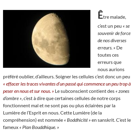
Ê
tre malade,
c’est un peu
« se
souvenir de force
de nos diverses
erreurs. »
De
toutes ces
erreurs que
nous aurions
préféré oublier, d’ailleurs. Soigner les cellules c’est donc un peu
« effacer les traces vivantes d’un passé qui commence un peu trop à
peser en nous et sur nous. »
Le subconscient contient des
« zones
d’ombre »
, c’est à dire que certaines cellules de notre corps
fonctionnent mal et ne sont pas ou plus éclairées par la
Lumière de l’Esprit en nous. Cette Lumière (de la
compréhension) est nommée
« Boddhicité »
en sanskrit. C’est le
fameux
« Plan Bouddhique. »