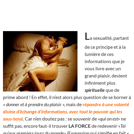
L
a sexualité, partant
de ce principe et à la
lumière de ces
informations que je
vous livre avec un
grand plaisir, devient
infiniment plus
spirituelle
que de
prime abord ! En effet, il n’est alors plus question de se borner à
«
donner et à prendre du plaisir »,
mais de
répondre à une volonté
divine d’échange d’informations, avec tout le pouvoir qui les
sous-tend
.
Car n’en doutez pas : se souvenir de «
qui on est
» ne
suffit pas, encore faut-il trouver
LA FORCE
de redevenir «
Tel
qu’aux premiers jours du monde.» (Expression
qui signifie en fait
«