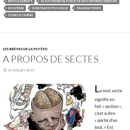
REFOULEMENTS
SE SOUVENIR DE FORCE DE NOS DIVERSES ERREURS
SOUVENIR
SUBSTANCE PSYCHIQUE
TRAUMATISMES
ZONES D'OMBRE
LES BRÈVES DE LA PSY ÉSO
A PROPOS DE SECTES
15 JUILLET 2013
L
e mot secte
signifie en
fait
« section »
,
c’est à dire
« partie d’un
tout. »
Est