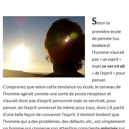
S
elon la
première école
de pensée (ou
tendance
)
l’homme n’aurait
pas
« un esprit »
mais
se servirait
« de l’esprit »
pour
penser.
Comprenez que selon cette tendance ou école, le cerveau de
l’homme agirait comme une sorte de poste récepteur et
n’aurait donc pas d’esprit personnel mais se servirait, pour
penser, de l’esprit universel (le même pour tous, donc.) A partir
d’une telle façon de concevoir l’esprit, il devient évident que
l’homme qui a des problèmes, des défauts, etc., est simplement
un homme qui conserve son attention consciente
polarisée
sur