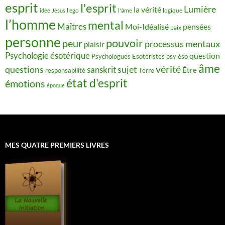
esprit
l'esprit
Lumière
la vérité
idée
Jésus
l'ego
l'âme
logique
l’homme
mental
Maîtres
Moi-Idéalisé
pensées
paix
personne
pouvoir
peur
processus mentaux
plaisir
Psychologie ésotérique
question
Psychologues Esotéristes
psy éso
âme
vérité
questions
sujet
sanskrit
Être
responsabilité
Terre
état d'esprit
émotions
époque
MES QUATRE PREMIERS LIVRES