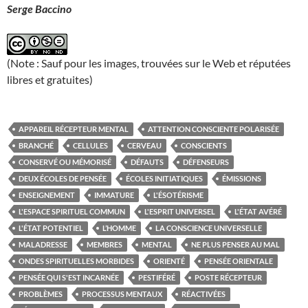
Serge Baccino
(Note : Sauf pour les images, trouvées sur le Web et réputées
libres et gratuites)
APPAREIL RÉCEPTEUR MENTAL
ATTENTION CONSCIENTE POLARISÉE
BRANCHÉ
CELLULES
CERVEAU
CONSCIENTS
CONSERVÉ OU MÉMORISÉ
DÉFAUTS
DÉFENSEURS
DEUX ÉCOLES DE PENSÉE
ÉCOLES INITIATIQUES
ÉMISSIONS
ENSEIGNEMENT
IMMATURE
L'ÉSOTÉRISME
L'ESPACE SPIRITUEL COMMUN
L'ESPRIT UNIVERSEL
L'ÉTAT AVÉRÉ
L'ÉTAT POTENTIEL
L’HOMME
LA CONSCIENCE UNIVERSELLE
MALADRESSE
MEMBRES
MENTAL
NE PLUS PENSER AU MAL
ONDES SPIRITUELLES MORBIDES
ORIENTÉ
PENSÉE ORIENTALE
PENSÉE QUI S'EST INCARNÉE
PESTIFÉRÉ
POSTE RÉCEPTEUR
PROBLÈMES
PROCESSUS MENTAUX
RÉACTIVÉES