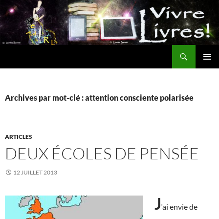
Aller
au
contenu
Recherche
MENU
PRINCI
Archives par mot-clé : attention consciente polarisée
ARTICLES
DEUX ÉCOLES DE PENSÉE
12 JUILLET 2013
J
‘ai envie de