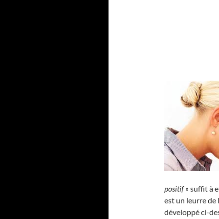
positif »
suffit à 
est un leurre de
développé ci-de