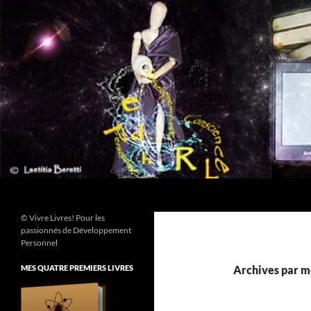
Aller
au
contenu
Recherche
© Vivre Livres! Pour les
passionnés de Développement
Personnel
MES QUATRE PREMIERS LIVRES
Archives par mo