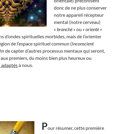
orientale) préconisent
donc de ne plus conserver
notre appareil récepteur
mental (notre cerveau)
« branché »
ou
« orienté »
ns d’ondes spirituelles morbides, mais de l’orienter
égion de l’espace spirituel commun (
Inconscient
 afin de capter d’autres processus mentaux qui seront,
 aux premiers, du moins bien plus heureux ou
s adaptés
à nous.
P
our résumer, cette première