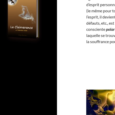
d’esprit personne
(le même pour to
l’esprit, il dev
défauts, etc., e
consciente
polar
laquelle se trou
la souffrance po