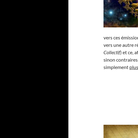
vers ces émissio
vers une autre r
Collectif
) et ce,
sinon contraires
simplement
plu