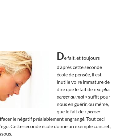
D
e fait, et toujours
d’après cette seconde
école de pensée, il est
inutile voire immature de
dire que le fait de
« ne plus
penser au mal »
suffit pour
nous en guérir, ou même,
que le fait de
« penser
effacer le négatif préalablement engrangé. Tout ceci
 l’ego. Cette seconde école donne un exemple concret,
ssous.