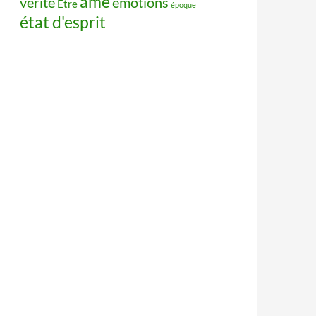
âme
vérité
émotions
Être
époque
état d'esprit