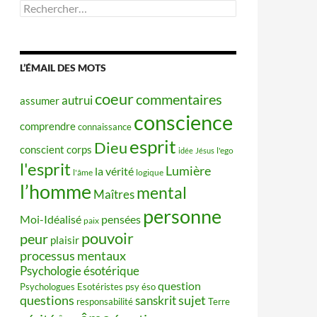
Rechercher :
L’ÉMAIL DES MOTS
coeur
commentaires
autrui
assumer
conscience
comprendre
connaissance
esprit
Dieu
conscient
corps
idée
Jésus
l'ego
l'esprit
Lumière
la vérité
l'âme
logique
l’homme
mental
Maîtres
personne
Moi-Idéalisé
pensées
paix
pouvoir
peur
plaisir
processus mentaux
Psychologie ésotérique
question
Psychologues Esotéristes
psy éso
questions
sujet
sanskrit
responsabilité
Terre