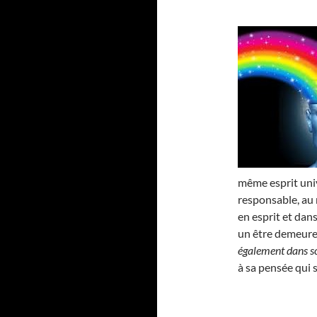
même esprit univ
responsable, au m
en esprit et dans
un être demeure b
également dans son
à sa pensée qui 