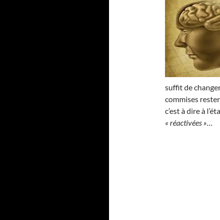
suffit de changer
commises reste
c’est à dire à l’
« réactivées »
…