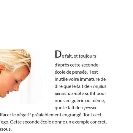
D
e fait, et toujours
d’après cette seconde
école de pensée, il est
inutile voire immature de
dire que le fait de
« ne plus
penser au mal »
suffit pour
nous en guérir, ou même,
que le fait de
« penser
effacer le négatif préalablement engrangé. Tout ceci
 l’ego. Cette seconde école donne un exemple concret,
ssous.