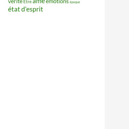
âme
vérité
émotions
Être
époque
état d'esprit