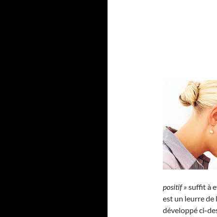
positif »
suffit à 
est un leurre de
développé ci-de