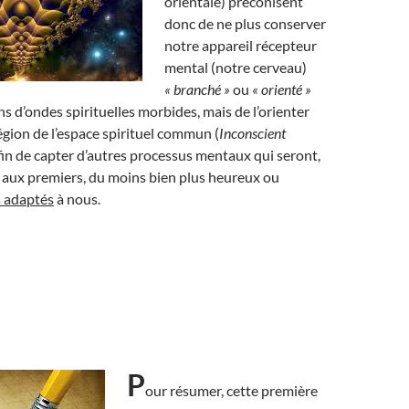
orientale) préconisent
donc de ne plus conserver
notre appareil récepteur
mental (notre cerveau)
« branché »
ou
« orienté »
ns d’ondes spirituelles morbides, mais de l’orienter
égion de l’espace spirituel commun (
Inconscient
 afin de capter d’autres processus mentaux qui seront,
 aux premiers, du moins bien plus heureux ou
s adaptés
à nous.
P
our résumer, cette première