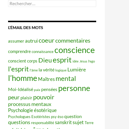
Rechercher :
L’ÉMAIL DES MOTS
coeur
commentaires
autrui
assumer
conscience
comprendre
connaissance
esprit
Dieu
conscient
corps
idée
Jésus
l'ego
l'esprit
Lumière
la vérité
l'âme
logique
l’homme
mental
Maîtres
personne
Moi-Idéalisé
pensées
paix
pouvoir
peur
plaisir
processus mentaux
Psychologie ésotérique
question
Psychologues Esotéristes
psy éso
questions
sujet
sanskrit
responsabilité
Terre