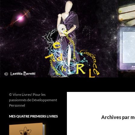
Aller
au
contenu
Recherche
© Vivre Livres! Pour les
passionnés de Développement
Personnel
MES QUATRE PREMIERS LIVRES
Archives par mo