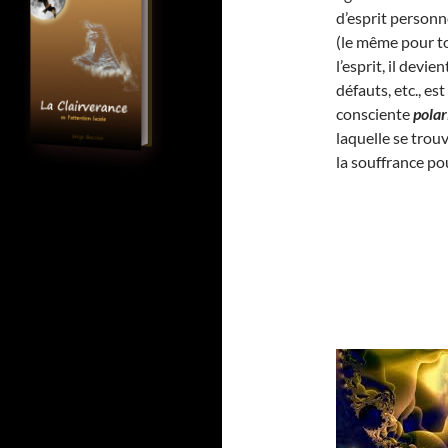
d’esprit personne
(le même pour to
l’esprit, il dev
défauts, etc., e
consciente
polar
laquelle se trou
la souffrance po