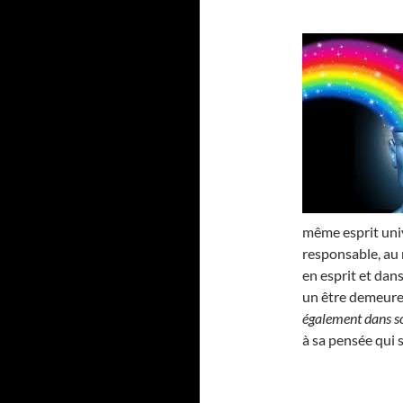
même esprit univ
responsable, au m
en esprit et dans
un être demeure b
également dans son
à sa pensée qui 