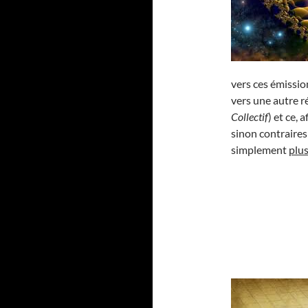
vers ces émissio
vers une autre r
Collectif
) et ce,
sinon contraires
simplement
plu