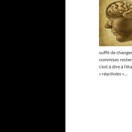
suffit de changer
commises reste
c’est à dire à l’
« réactivées »
…