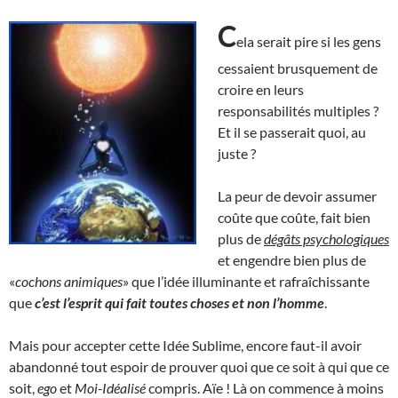
C
ela serait pire si les gens
cessaient brusquement de
croire en leurs
responsabilités multiples ?
Et il se passerait quoi, au
juste ?
La peur de devoir assumer
coûte que coûte, fait bien
plus de
dégâts psychologiques
et engendre bien plus de
«
cochons animiques
» que l’idée illuminante et rafraîchissante
que
c’est l’esprit qui fait toutes choses et non l’homme
.
Mais pour accepter cette Idée Sublime, encore faut-il avoir
abandonné tout espoir de prouver quoi que ce soit à qui que ce
soit,
ego
et
Moi-Idéalisé
compris. Aïe ! Là on commence à moins