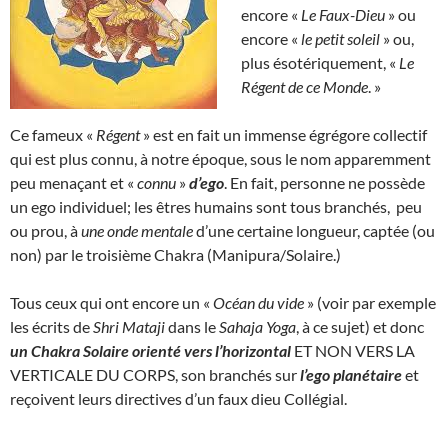
encore «
Le Faux-Dieu
» ou
encore «
le petit soleil
» ou,
plus ésotériquement, «
Le
Régent de ce Monde
. »
Ce fameux «
Régent
» est en fait un immense égrégore collectif
qui est plus connu, à notre époque, sous le nom apparemment
peu menaçant et «
connu
»
d’ego
. En fait, personne ne possède
un ego individuel; les êtres humains sont tous branchés, peu
ou prou, à
une onde mentale
d’une certaine longueur, captée (ou
non) par le troisième Chakra (Manipura/Solaire.)
Tous ceux qui ont encore un «
Océan du vide
» (voir par exemple
les écrits de
Shri Mataji
dans le
Sahaja Yoga
, à ce sujet) et donc
un Chakra Solaire orienté vers l’horizontal
ET NON VERS LA
VERTICALE DU CORPS, son branchés sur
l’ego planétaire
et
reçoivent leurs directives d’un faux dieu Collégial.