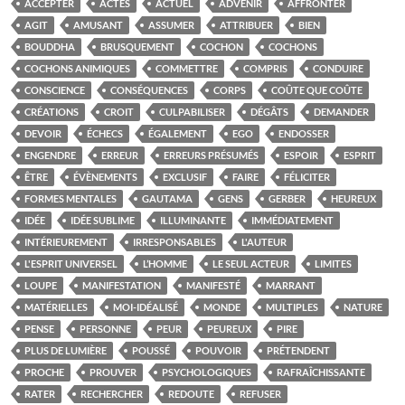
ACCEPTER
ACTES
ACTUEL
ADVENIR
AFFRONTER
AGIT
AMUSANT
ASSUMER
ATTRIBUER
BIEN
BOUDDHA
BRUSQUEMENT
COCHON
COCHONS
COCHONS ANIMIQUES
COMMETTRE
COMPRIS
CONDUIRE
CONSCIENCE
CONSÉQUENCES
CORPS
COÛTE QUE COÛTE
CRÉATIONS
CROIT
CULPABILISER
DÉGÂTS
DEMANDER
DEVOIR
ÉCHECS
ÉGALEMENT
EGO
ENDOSSER
ENGENDRE
ERREUR
ERREURS PRÉSUMÉS
ESPOIR
ESPRIT
ÊTRE
ÉVÈNEMENTS
EXCLUSIF
FAIRE
FÉLICITER
FORMES MENTALES
GAUTAMA
GENS
GERBER
HEUREUX
IDÉE
IDÉE SUBLIME
ILLUMINANTE
IMMÉDIATEMENT
INTÉRIEUREMENT
IRRESPONSABLES
L'AUTEUR
L'ESPRIT UNIVERSEL
L’HOMME
LE SEUL ACTEUR
LIMITES
LOUPE
MANIFESTATION
MANIFESTÉ
MARRANT
MATÉRIELLES
MOI-IDÉALISÉ
MONDE
MULTIPLES
NATURE
PENSE
PERSONNE
PEUR
PEUREUX
PIRE
PLUS DE LUMIÈRE
POUSSÉ
POUVOIR
PRÉTENDENT
PROCHE
PROUVER
PSYCHOLOGIQUES
RAFRAÎCHISSANTE
RATER
RECHERCHER
REDOUTE
REFUSER