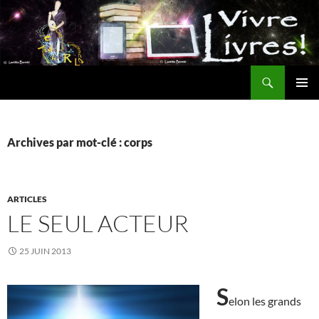
Aller
au
contenu
Recherche
MENU
PRINCI
Archives par mot-clé : corps
ARTICLES
LE SEUL ACTEUR
25 JUIN 2013
S
elon les grands