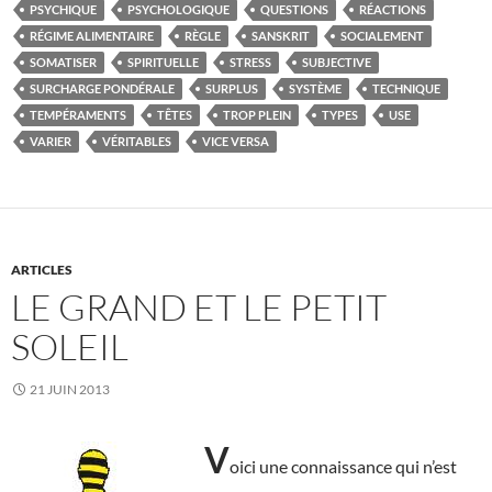
PSYCHIQUE
PSYCHOLOGIQUE
QUESTIONS
RÉACTIONS
RÉGIME ALIMENTAIRE
RÈGLE
SANSKRIT
SOCIALEMENT
SOMATISER
SPIRITUELLE
STRESS
SUBJECTIVE
SURCHARGE PONDÉRALE
SURPLUS
SYSTÈME
TECHNIQUE
TEMPÉRAMENTS
TÊTES
TROP PLEIN
TYPES
USE
VARIER
VÉRITABLES
VICE VERSA
ARTICLES
LE GRAND ET LE PETIT
SOLEIL
21 JUIN 2013
V
oici une connaissance qui n’est