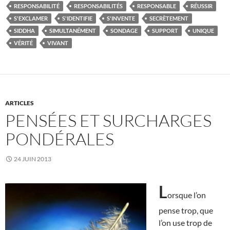
RESPONSABILITÉ
RESPONSABILITÉS
RESPONSABLE
RÉUSSIR
S'EXCLAMER
S'IDENTIFIE
S'INVENTE
SECRÈTEMENT
SIDDHA
SIMULTANÉMENT
SONDAGE
SUPPORT
UNIQUE
VÉRITÉ
VIVANT
ARTICLES
PENSÉES ET SURCHARGES
PONDÉRALES
24 JUIN 2013
L
orsque l’on
pense trop, que
l’on use trop de