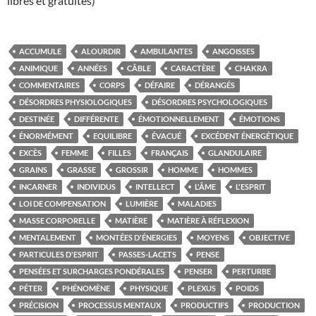
libres et gratuites)
ACCUMULE
ALOURDIR
AMBULANTES
ANGOISSES
ANIMIQUE
ANNÉES
CÂBLE
CARACTÈRE
CHAKRA
COMMENTAIRES
CORPS
DÉFAIRE
DÉRANGÉS
DÉSORDRES PHYSIOLOGIQUES
DÉSORDRES PSYCHOLOGIQUES
DESTINÉE
DIFFÉRENTE
ÉMOTIONNELLEMENT
ÉMOTIONS
ÉNORMÉMENT
EQUILIBRE
ÉVACUÉ
EXCÉDENT ÉNERGÉTIQUE
EXCÈS
FEMME
FILLES
FRANÇAIS
GLANDULAIRE
GRAINS
GRASSE
GROSSIR
HOMME
HOMMES
INCARNER
INDIVIDUS
INTELLECT
L'ÂME
L'ESPRIT
LOI DE COMPENSATION
LUMIÈRE
MALADIES
MASSE CORPORELLE
MATIÈRE
MATIÈRE À RÉFLEXION
MENTALEMENT
MONTÉES D'ÉNERGIES
MOYENS
OBJECTIVE
PARTICULES D'ESPRIT
PASSES-LACETS
PENSE
PENSÉES ET SURCHARGES PONDÉRALES
PENSER
PERTURBE
PÉTER
PHÉNOMÈNE
PHYSIQUE
PLEXUS
POIDS
PRÉCISION
PROCESSUS MENTAUX
PRODUCTIFS
PRODUCTION