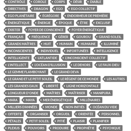
CONTRÔLE
COROLE
CORPS
DÉSIR
DIABLE
DIRECTIVES
DRAGON
EGO
EGO COLLECTIF
EGO PLANÉTAIRE
ÉGRÉGORE
ENDORMEUR DE PREMIÈRE
ÉNERGÉTIQUE
ÉNERGIE
ÉPOQUE
ÊTRE
EXCLUSIF
EXISTER
FOYER DE CONSCIENCE
FOYER ÉNERGÉTIQUE
FRANÇAIS
FRÉQUENCE
GÉRER
GOUROU
GRAND SOLEIL
GRANDS MAÎTRES
HUIT
HUMAIN
HUMAINE
ILLUMINÉ
INCONSCIENTES
INDIVIDUEL
INFORTUNÉES
INTELLIGENCE
INTELLIGENTE
L'ATLANTIDE
L'INCONSCIENT COLLECTIF
L'INTELLECT
L’OCÉAN D’ILLUSION
LE DEHORS
LE FAUX-DIEU
LE GEMME FLAMBOYANT
LE GRAND DEVA
LE GRAND ET LE PETIT SOLEIL
LE RÉGENT DE CE MONDE
LES AUTRES
LES GRANDES EAUX
LIBERTÉ
LIGNE HORIZONTALE
LONGUEUR D'ONDE
MAÎTRES
MAÎTRISER
MANIPURA
MARA
MAYA
MER ÉNERGÉTIQUE
MILLÉNAIRES
MILLIERS D’ANNÉES
MONDE
NON-INITIÉS
OCÉAN DU VIDE
OFFERTE
ORGANISER
ORGUEIL
ORIENTÉE
PERSONNEL
PÉTALES
PETIT SOLEIL
PITIÉ
PLAISIR
PLANIFIER
PLEXUS
POUVOIRS
PRODUIRE
PROPHÉTIE
PSYCHIQUE