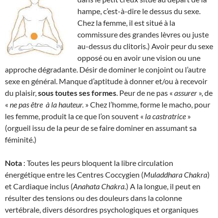
hampe, c’est-à-dire le dessus du sexe.
Chez la femme, il est situé à la
commissure des grandes lèvres ou juste
au-dessus du clitoris.) Avoir peur du sexe
opposé ou en avoir une vision ou une
approche dégradante. Désir de dominer le conjoint ou l’autre
sexe en général. Manque d’aptitude à donner et/ou à recevoir
du plaisir,
sous toutes ses formes
. Peur de ne pas «
assurer
», de
«
ne pas être
à la hauteur.
» Chez l’homme, forme le macho, pour
les femme, produit la ce que l’on souvent «
la
castratrice
»
(orgueil issu de la peur de se faire dominer en assumant sa
féminité.)
Nota
: Toutes les peurs bloquent la libre circulation
énergétique entre les Centres Coccygien (
Muladdhara Chakra
)
et Cardiaque inclus (
Anahata Chakra.
) A la longue, il peut en
résulter des tensions ou des douleurs dans la colonne
vertébrale, divers désordres psychologiques et organiques