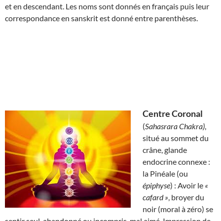
et en descendant. Les noms sont donnés en français puis leur
correspondance en sanskrit est donné entre parenthèses.
Centre Coronal
(
Sahasrara Chakra)
,
situé au sommet du
crâne, glande
endocrine connexe :
la Pinéale (ou
épiphyse
) : Avoir le
«
cafard »
, broyer du
noir (moral à zéro) se
sentir seul, abandonné ou incompris, mal aimé. Impression de