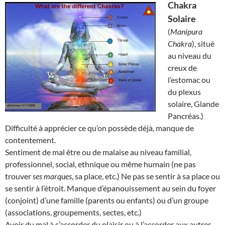
Chakra
Solaire
(
Manipura
Chakra
), situé
au niveau du
creux de
l’estomac ou
du plexus
solaire, Glande
Pancréas.)
Difficulté à apprécier ce qu’on possède déjà, manque de
contentement.
Sentiment de mal être ou de malaise au niveau familial,
professionnel, social, ethnique ou même humain (ne pas
trouver
ses marques
, sa place, etc.) Ne pas se sentir à sa place ou
se sentir à l’étroit. Manque d’épanouissement au sein du foyer
(conjoint) d’une famille (parents ou enfants) ou d’un groupe
(associations, groupements, sectes, etc.)
Avoir du mal à s’accorder du plaisir ou à l’accorder aux autres.