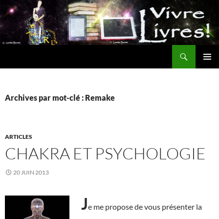
Aller
au
contenu
Recherche
MENU
PRINCI
Archives par mot-clé : Remake
ARTICLES
CHAKRA ET PSYCHOLOGIE
20 JUIN 2013
J
e me propose de vous présenter la