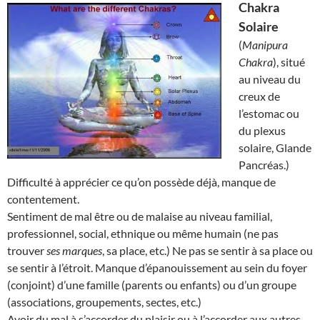
Chakra
Solaire
(
Manipura
Chakra
), situé
au niveau du
creux de
l’estomac ou
du plexus
solaire, Glande
Pancréas.)
Difficulté à apprécier ce qu’on possède déjà, manque de
contentement.
Sentiment de mal être ou de malaise au niveau familial,
professionnel, social, ethnique ou même humain (ne pas
trouver
ses marques
, sa place, etc.) Ne pas se sentir à sa place ou
se sentir à l’étroit. Manque d’épanouissement au sein du foyer
(conjoint) d’une famille (parents ou enfants) ou d’un groupe
(associations, groupements, sectes, etc.)
Avoir du mal à s’accorder du plaisir ou à l’accorder aux autres.