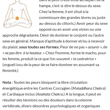
hampe, c’est-à-dire le dessus du sexe.
Chez la femme, il est situé à la
commissure des grandes lèvres ou juste
au-dessus du clitoris.) Avoir peur du sexe
opposé ou en avoir une vision ou une
approche dégradante. Désir de dominer le conjoint ou l’autre
sexe en général. Manque d’aptitude à donner et/ou à recevoir
du plaisir,
sous toutes ses formes
. Peur de ne pas «
assurer
», de
«
ne pas être
à la hauteur.
» Chez l’homme, forme le macho, pour
les femme, produit la ce que l’on souvent «
la
castratrice
»
(orgueil issu de la peur de se faire dominer en assumant sa
féminité.)
Nota
: Toutes les peurs bloquent la libre circulation
énergétique entre les Centres Coccygien (
Muladdhara Chakra
)
et Cardiaque inclus (
Anahata Chakra.
) A la longue, il peut en
résulter des tensions ou des douleurs dans la colonne
vertébrale, divers désordres psychologiques et organiques