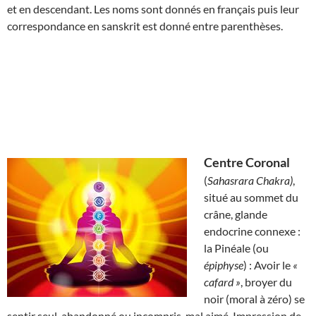
et en descendant. Les noms sont donnés en français puis leur
correspondance en sanskrit est donné entre parenthèses.
Centre Coronal
(
Sahasrara Chakra)
,
situé au sommet du
crâne, glande
endocrine connexe :
la Pinéale (ou
épiphyse
) : Avoir le
«
cafard »
, broyer du
noir (moral à zéro) se
sentir seul, abandonné ou incompris, mal aimé. Impression de