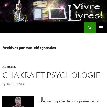
Aller
au
contenu
Recherche
MENU
PRINCI
Archives par mot-clé : gonades
ARTICLES
CHAKRA ET PSYCHOLOGIE
20 JUIN 2013
J
e me propose de vous présenter la