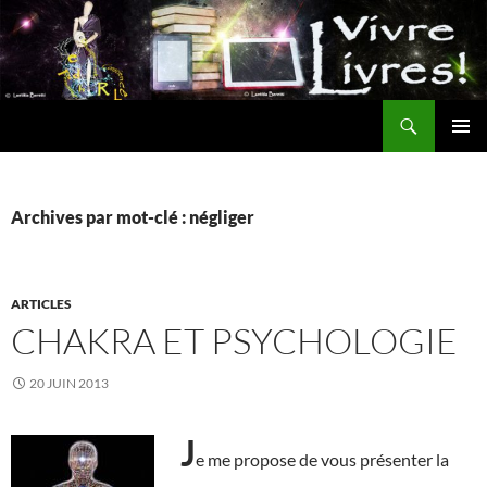
Aller
au
contenu
Recherche
MENU
PRINCI
Archives par mot-clé : négliger
ARTICLES
CHAKRA ET PSYCHOLOGIE
20 JUIN 2013
J
e me propose de vous présenter la