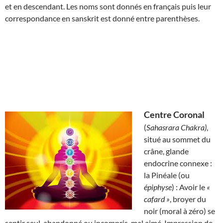
et en descendant. Les noms sont donnés en français puis leur
correspondance en sanskrit est donné entre parenthèses.
Centre Coronal
(
Sahasrara Chakra)
,
situé au sommet du
crâne, glande
endocrine connexe :
la Pinéale (ou
épiphyse
) : Avoir le
«
cafard »
, broyer du
noir (moral à zéro) se
sentir seul, abandonné ou incompris, mal aimé. Impression de