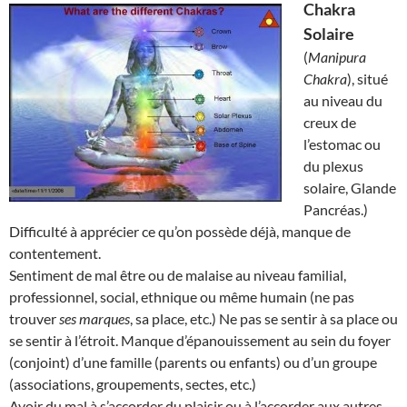
Chakra
Solaire
(
Manipura
Chakra
), situé
au niveau du
creux de
l’estomac ou
du plexus
solaire, Glande
Pancréas.)
Difficulté à apprécier ce qu’on possède déjà, manque de
contentement.
Sentiment de mal être ou de malaise au niveau familial,
professionnel, social, ethnique ou même humain (ne pas
trouver
ses marques
, sa place, etc.) Ne pas se sentir à sa place ou
se sentir à l’étroit. Manque d’épanouissement au sein du foyer
(conjoint) d’une famille (parents ou enfants) ou d’un groupe
(associations, groupements, sectes, etc.)
Avoir du mal à s’accorder du plaisir ou à l’accorder aux autres.