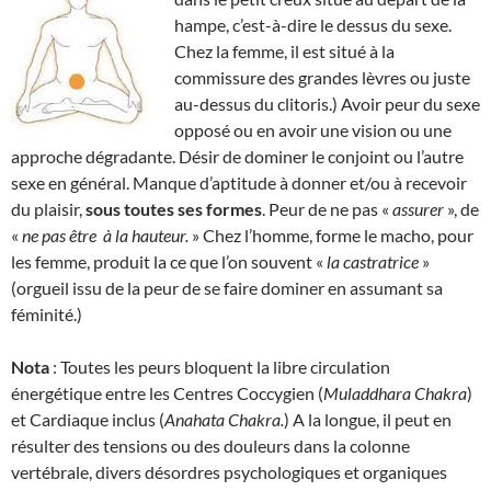
hampe, c’est-à-dire le dessus du sexe.
Chez la femme, il est situé à la
commissure des grandes lèvres ou juste
au-dessus du clitoris.) Avoir peur du sexe
opposé ou en avoir une vision ou une
approche dégradante. Désir de dominer le conjoint ou l’autre
sexe en général. Manque d’aptitude à donner et/ou à recevoir
du plaisir,
sous toutes ses formes
. Peur de ne pas «
assurer
», de
«
ne pas être
à la hauteur.
» Chez l’homme, forme le macho, pour
les femme, produit la ce que l’on souvent «
la
castratrice
»
(orgueil issu de la peur de se faire dominer en assumant sa
féminité.)
Nota
: Toutes les peurs bloquent la libre circulation
énergétique entre les Centres Coccygien (
Muladdhara Chakra
)
et Cardiaque inclus (
Anahata Chakra.
) A la longue, il peut en
résulter des tensions ou des douleurs dans la colonne
vertébrale, divers désordres psychologiques et organiques