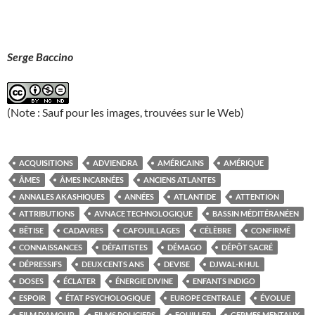
Serge Baccino
(Note : Sauf pour les images, trouvées sur le Web)
ACQUISITIONS
ADVIENDRA
AMÉRICAINS
AMÉRIQUE
ÂMES
ÂMES INCARNÉES
ANCIENS ATLANTES
ANNALES AKASHIQUES
ANNÉES
ATLANTIDE
ATTENTION
ATTRIBUTIONS
AVNACE TECHNOLOGIQUE
BASSIN MÉDITÉRANÉEN
BÊTISE
CADAVRES
CAFOUILLAGES
CÉLÈBRE
CONFIRMÉ
CONNAISSANCES
DÉFAITISTES
DÉMAGO
DÉPÔT SACRÉ
DÉPRESSIFS
DEUX CENTS ANS
DEVISE
DJWAL-KHUL
DOSES
ÉCLATER
ÉNERGIE DIVINE
ENFANTS INDIGO
ESPOIR
ÉTAT PSYCHOLOGIQUE
EUROPE CENTRALE
ÉVOLUE
FILM D'AMOUR
FILMS POLICIERS
FOUILLER
GERMES MENTAUX