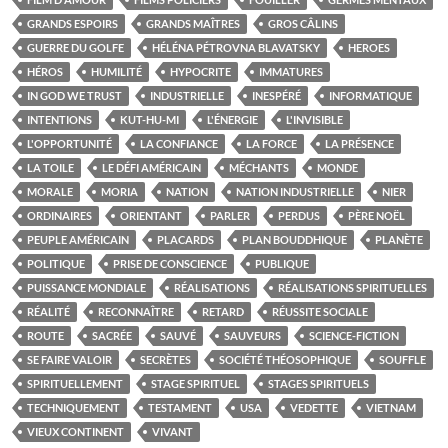
GRANDS ESPOIRS
GRANDS MAÎTRES
GROS CÂLINS
GUERRE DU GOLFE
HÉLÉNA PÉTROVNA BLAVATSKY
HEROES
HÉROS
HUMILITÉ
HYPOCRITE
IMMATURES
IN GOD WE TRUST
INDUSTRIELLE
INESPÉRÉ
INFORMATIQUE
INTENTIONS
KUT-HU-MI
L'ÉNERGIE
L'INVISIBLE
L'OPPORTUNITÉ
LA CONFIANCE
LA FORCE
LA PRÉSENCE
LA TOILE
LE DÉFI AMÉRICAIN
MÉCHANTS
MONDE
MORALE
MORIA
NATION
NATION INDUSTRIELLE
NIER
ORDINAIRES
ORIENTANT
PARLER
PERDUS
PÈRE NOËL
PEUPLE AMÉRICAIN
PLACARDS
PLAN BOUDDHIQUE
PLANÈTE
POLITIQUE
PRISE DE CONSCIENCE
PUBLIQUE
PUISSANCE MONDIALE
RÉALISATIONS
RÉALISATIONS SPIRITUELLES
RÉALITÉ
RECONNAÎTRE
RETARD
RÉUSSITE SOCIALE
ROUTE
SACRÉE
SAUVÉ
SAUVEURS
SCIENCE-FICTION
SE FAIRE VALOIR
SECRÈTES
SOCIÉTÉ THÉOSOPHIQUE
SOUFFLE
SPIRITUELLEMENT
STAGE SPIRITUEL
STAGES SPIRITUELS
TECHNIQUEMENT
TESTAMENT
USA
VEDETTE
VIETNAM
VIEUX CONTINENT
VIVANT