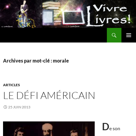
Aller
au
contenu
Recherche
MENU
PRINCI
Archives par mot-clé : morale
ARTICLES
LE DÉFI AMÉRICAIN
25 JUIN 2013
D
e son