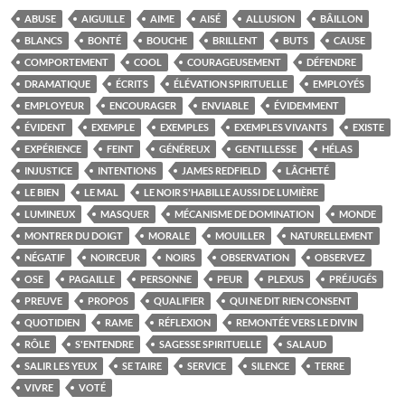
ABUSE
AIGUILLE
AIME
AISÉ
ALLUSION
BÂILLON
BLANCS
BONTÉ
BOUCHE
BRILLENT
BUTS
CAUSE
COMPORTEMENT
COOL
COURAGEUSEMENT
DÉFENDRE
DRAMATIQUE
ÉCRITS
ÉLÉVATION SPIRITUELLE
EMPLOYÉS
EMPLOYEUR
ENCOURAGER
ENVIABLE
ÉVIDEMMENT
ÉVIDENT
EXEMPLE
EXEMPLES
EXEMPLES VIVANTS
EXISTE
EXPÉRIENCE
FEINT
GÉNÉREUX
GENTILLESSE
HÉLAS
INJUSTICE
INTENTIONS
JAMES REDFIELD
LÂCHETÉ
LE BIEN
LE MAL
LE NOIR S'HABILLE AUSSI DE LUMIÈRE
LUMINEUX
MASQUER
MÉCANISME DE DOMINATION
MONDE
MONTRER DU DOIGT
MORALE
MOUILLER
NATURELLEMENT
NÉGATIF
NOIRCEUR
NOIRS
OBSERVATION
OBSERVEZ
OSE
PAGAILLE
PERSONNE
PEUR
PLEXUS
PRÉJUGÉS
PREUVE
PROPOS
QUALIFIER
QUI NE DIT RIEN CONSENT
QUOTIDIEN
RAME
RÉFLEXION
REMONTÉE VERS LE DIVIN
RÔLE
S'ENTENDRE
SAGESSE SPIRITUELLE
SALAUD
SALIR LES YEUX
SE TAIRE
SERVICE
SILENCE
TERRE
VIVRE
VOTÉ