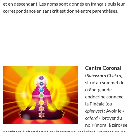
et en descendant. Les noms sont donnés en français puis leur
correspondance en sanskrit est donné entre parenthèses.
Centre Coronal
(
Sahasrara Chakra)
,
situé au sommet du
crâne, glande
endocrine connexe :
la Pinéale (ou
épiphyse
) : Avoir le
«
cafard »
, broyer du
noir (moral à zéro) se
sentir seul, abandonné ou incompris, mal aimé. Impression de