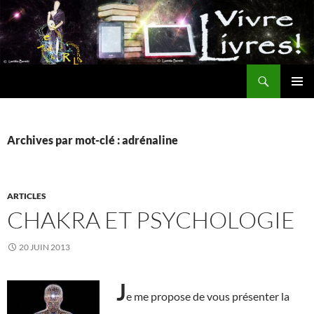
Aller
au
contenu
Recherche
MENU
PRINCI
Archives par mot-clé : adrénaline
ARTICLES
CHAKRA ET PSYCHOLOGIE
20 JUIN 2013
J
e me propose de vous présenter la