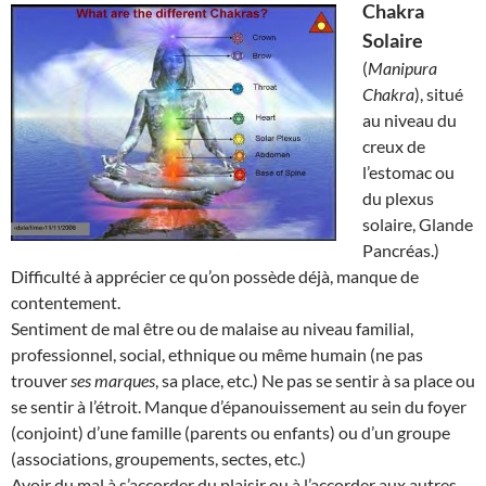
Chakra
Solaire
(
Manipura
Chakra
), situé
au niveau du
creux de
l’estomac ou
du plexus
solaire, Glande
Pancréas.)
Difficulté à apprécier ce qu’on possède déjà, manque de
contentement.
Sentiment de mal être ou de malaise au niveau familial,
professionnel, social, ethnique ou même humain (ne pas
trouver
ses marques
, sa place, etc.) Ne pas se sentir à sa place ou
se sentir à l’étroit. Manque d’épanouissement au sein du foyer
(conjoint) d’une famille (parents ou enfants) ou d’un groupe
(associations, groupements, sectes, etc.)
Avoir du mal à s’accorder du plaisir ou à l’accorder aux autres.