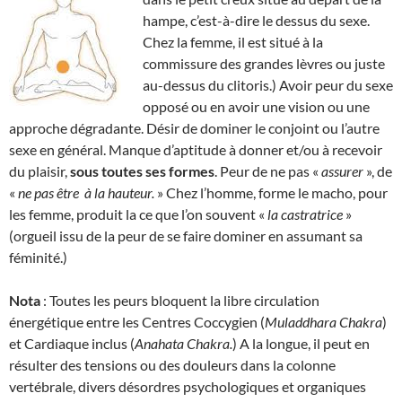
hampe, c’est-à-dire le dessus du sexe.
Chez la femme, il est situé à la
commissure des grandes lèvres ou juste
au-dessus du clitoris.) Avoir peur du sexe
opposé ou en avoir une vision ou une
approche dégradante. Désir de dominer le conjoint ou l’autre
sexe en général. Manque d’aptitude à donner et/ou à recevoir
du plaisir,
sous toutes ses formes
. Peur de ne pas «
assurer
», de
«
ne pas être
à la hauteur.
» Chez l’homme, forme le macho, pour
les femme, produit la ce que l’on souvent «
la
castratrice
»
(orgueil issu de la peur de se faire dominer en assumant sa
féminité.)
Nota
: Toutes les peurs bloquent la libre circulation
énergétique entre les Centres Coccygien (
Muladdhara Chakra
)
et Cardiaque inclus (
Anahata Chakra.
) A la longue, il peut en
résulter des tensions ou des douleurs dans la colonne
vertébrale, divers désordres psychologiques et organiques