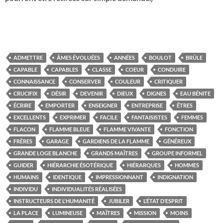
ADMETTRE
ÂMES ÉVOLUÉES
ANNÉES
BOULOT
BRÛLE
CAPABLE
CAPABLES
CLASSE
COEUR
CONDUIRE
CONNAISSANCE
CONSERVER
COULEUR
CRITIQUER
CRUCIFIX
DÉSIR
DEVENIR
DIEUX
DIGNES
EAU BÉNITE
ÉCRIRE
EMPORTER
ENSEIGNER
ENTREPRISE
ÊTRES
EXCELLENTS
EXPRIMER
FACILE
FANTAISISTES
FEMMES
FLACON
FLAMME BLEUE
FLAMME VIVANTE
FONCTION
FRÈRES
GARAGE
GARDIENS DE LA FLAMME
GÉNÉREUX
GRANDE LOGE BLANCHE
GRANDS MAÎTRES
GROUPE INFORMEL
GUIDER
HIÉRARCHIE ÉSOTÉRIQUE
HIÉRARQUES
HOMMES
HUMAINS
IDENTIQUE
IMPRESSIONNANT
INDIGNATION
INDIVIDU
INDIVIDUALITÉS RÉALISÉES
INSTRUCTEURS DE L'HUMANITÉ
JUBILER
L’ÉTAT D’ESPRIT
LA PLACE
LUMINEUSE
MAÎTRES
MISSION
MOINS