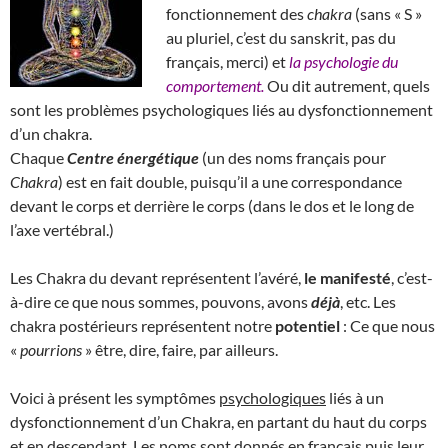
fonctionnement des
chakra
(sans « S »
au pluriel, c’est du sanskrit, pas du
français, merci) et
la psychologie du
comportement.
Ou dit autrement, quels
sont les problèmes psychologiques liés au dysfonctionnement
d’un chakra.
Chaque
Centre énergétique
(un des noms français pour
Chakra
) est en fait double, puisqu’il a une correspondance
devant le corps et derrière le corps (dans le dos et le long de
l’axe vertébral.)
Les Chakra du devant représentent l’avéré,
le manifesté
, c’est-
à-dire ce que nous sommes, pouvons, avons
déjà
, etc. Les
chakra postérieurs représentent notre
potentiel
: Ce que nous
«
pourrions
» être, dire, faire, par ailleurs.
Voici à présent les symptômes
psychologiques
liés à un
dysfonctionnement d’un Chakra, en partant du haut du corps
et en descendant. Les noms sont donnés en français puis leur