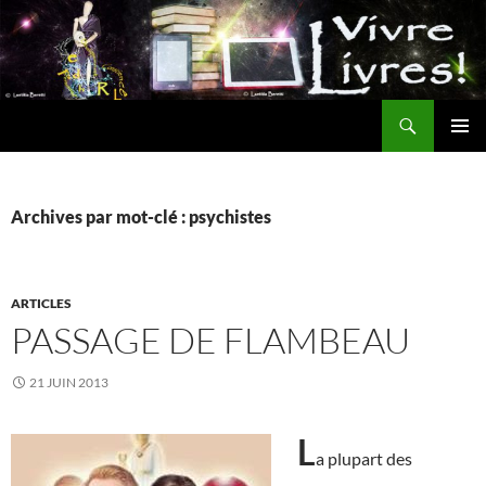
Aller
au
contenu
Recherche
MENU
PRINCI
Archives par mot-clé : psychistes
ARTICLES
PASSAGE DE FLAMBEAU
21 JUIN 2013
L
a plupart des