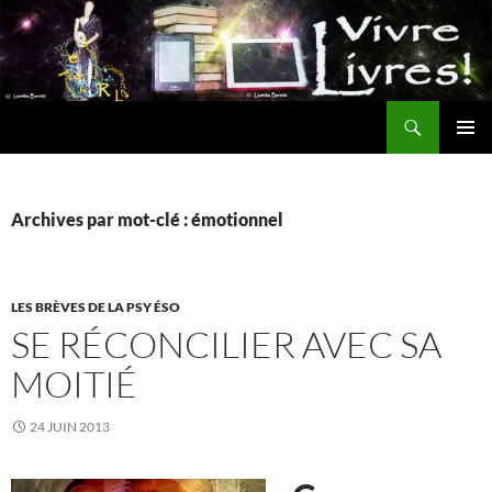
Aller
au
contenu
Recherche
MENU
PRINCI
Archives par mot-clé : émotionnel
LES BRÈVES DE LA PSY ÉSO
SE RÉCONCILIER AVEC SA
MOITIÉ
24 JUIN 2013