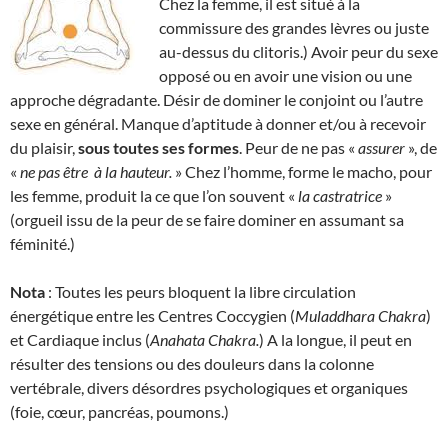
Chez la femme, il est situé à la
commissure des grandes lèvres ou juste
au-dessus du clitoris.) Avoir peur du sexe
opposé ou en avoir une vision ou une
approche dégradante. Désir de dominer le conjoint ou l’autre
sexe en général. Manque d’aptitude à donner et/ou à recevoir
du plaisir,
sous toutes ses formes
. Peur de ne pas «
assurer
», de
«
ne pas être
à la hauteur.
» Chez l’homme, forme le macho, pour
les femme, produit la ce que l’on souvent «
la
castratrice
»
(orgueil issu de la peur de se faire dominer en assumant sa
féminité.)
Nota
: Toutes les peurs bloquent la libre circulation
énergétique entre les Centres Coccygien (
Muladdhara Chakra
)
et Cardiaque inclus (
Anahata Chakra.
) A la longue, il peut en
résulter des tensions ou des douleurs dans la colonne
vertébrale, divers désordres psychologiques et organiques
(foie, cœur, pancréas, poumons.)