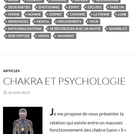
DEUX PARTIES
ÉMOTIONNEL
ESPRIT
EXCUSES
FAIRE UN
FEMME
HOMME
L'ESPRIT
L’HOMME
LA FEMME
LUNE
MENSONGES
MENTAL
MOUVEMENTS
PEUR
RATIONNALISATIONS
SE RÉCONCILIER AVEC SA MOITIÉ
SENSIBILITÉ
SEXE OPPOSÉ
VISION
VRAIMENT
ARTICLES
CHAKRA ET PSYCHOLOGIE
20 JUIN 2013
J
e me propose de vous présenter la
relation qui existe entre un mauvais
fonctionnement des
chakra
(sans « S »