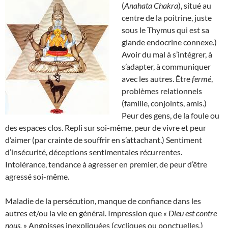
(
Anahata Chakra
), situé au
centre de la poitrine, juste
sous le Thymus qui est sa
glande endocrine connexe.)
Avoir du mal à s’intégrer, à
s’adapter, à communiquer
avec les autres. Être
fermé
,
problèmes relationnels
(famille, conjoints, amis.)
Peur des gens, de la foule ou
des espaces clos. Repli sur soi-même, peur de vivre et peur
d’aimer (par crainte de souffrir en s’attachant.) Sentiment
d’insécurité, déceptions sentimentales récurrentes.
Intolérance, tendance à agresser en premier, de peur d’être
agressé soi-même.
Maladie de la persécution, manque de confiance dans les
autres et/ou la vie en général. Impression que
« Dieu est contre
nous. »
Angoisses inexpliquées (cycliques ou ponctuelles.)