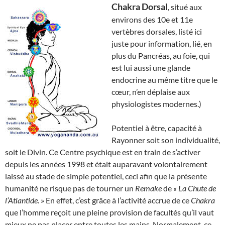
Chakra Dorsal
, situé aux
environs des 10e et 11e
vertèbres dorsales, listé ici
juste pour information, lié, en
plus du Pancréas, au foie, qui
est lui aussi une glande
endocrine au même titre que le
cœur, n’en déplaise aux
physiologistes modernes.)
Potentiel à être, capacité à
Rayonner soit son individualité,
soit le Divin. Ce Centre psychique est en train de s’activer
depuis les années 1998 et était auparavant volontairement
laissé au stade de simple potentiel, ceci afin que la présente
humanité ne risque pas de tourner un
Remake
de
« La Chute de
l’Atlantide.
» En effet, c’est grâce à l’activité accrue de ce
Chakra
que l’homme reçoit une pleine provision de facultés qu’il vaut
mieux ne pas placer entre toutes les mains. Normalement, ce