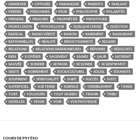
OBSERVER
OPPOSÉS
PARADIGME
PARENTS
PARLANT
PERDRE
PERSONNES
PEUR
PHILOSOPHE
POLARITÉS
PRENDRE
PROCHES
PROPHÉTISÉ
PROSTITUER
PSUKE LOGOS
PSYCHOLOGIE
QUELQUE CHOSE
QUESTION
RADICAL
RADIO VÉRITÉ
RAISON
RAREMENT
RASSURANT
RATIONNELLES
RÉALITÉ
RÉDUCTIONNISTE
REGARD
RELATIONS
RELATIONS HARMONIEUSES
RÉPONSE
RÉSULTATS
RIEN
S'OPÉRER
SAGEMENT
SAINES
SALIR
SATISFAIT
SAUVÉE
SCINDER
SE PASSE
SE SCINDE
SE SENTIR MOT
SIESTE
SOBREMENT
SOCIOCULTUREL
SOLEIL
SOUHAITE
SOUPIRENT
SPIRITUALITÉ
SUBIT
SUCCÈS
SUITE
SUPERFICIEL
SUR TERRE
SURFACE
TERRIBLEMENT
TIMIDE
TORT
TOUJOURS
TOUT VA BIEN
TRAHIR
TRIBU
USUELLES
VESSIE
VOIR
VUE PSYCHIQUE
COURS DE PSY ÉSO