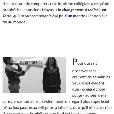
Il est tentant de comparer cette intuition collégiale à ce qu’ont
prophétisé les anciens Mayas :
Un changement si radical, sur
Terre, qu’il serait comparable à la fin
d’un
monde
» (et non à la
fin
du
monde)
P
our qui sait
observer sans
craindre de se salir les
yeux, il est évident
que «
quelque chose
bouge
» au sein de la
conscience humaine… Évidemment, un regard plus superficiel
(
et surtout plus rassurant
) pourra laisser croire qu’il n’existe «
rien
de nouveau sous le soleil
» et que tout est bien sagement