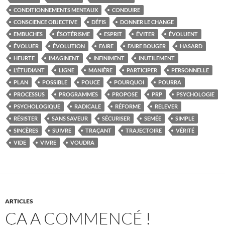
CONDITIONNEMENTS MENTAUX
CONDUIRE
CONSCIENCE OBJECTIVE
DÉFIS
DONNER LE CHANGE
EMBUCHES
ÉSOTÉRISME
ESPRIT
ÉVITER
ÉVOLUENT
ÉVOLUER
ÉVOLUTION
FAIRE
FAIRE BOUGER
HASARD
HEURTE
IMAGINENT
INFINIMENT
INUTILEMENT
L'ÉTUDIANT
LIGNE
MANIÈRE
PARTICIPER
PERSONNELLE
PLAN
POSSIBLE
POUCE
POURQUOI
POURRA
PROCESSUS
PROGRAMMES
PROPOSE
PRP
PSYCHOLOGIE
PSYCHOLOGIQUE
RADICALE
RÉFORME
RELEVER
RÉSISTER
SANS SAVEUR
SÉCURISER
SEMÉE
SIMPLE
SINCÈRES
SUIVRE
TRAÇANT
TRAJECTOIRE
VÉRITÉ
VIDE
VIVRE
VOUDRA
ARTICLES
ÇA A COMMENCÉ !