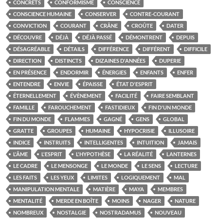
CONCRETS
CONFORMISME
CONSCIENCE
CONSCIENCE HUMAINE
CONSERVER
CONTRE-COURANT
CONVICTION
COURANT
CRÂNE
CROÛTE
DATER
DÉCOUVRE
DÉJÀ
DÉJÀ PASSÉ
DÉMONTRENT
DEPUIS
DÉSAGRÉABLE
DÉTAILS
DIFFÉRENCE
DIFFÉRENT
DIFFICILE
DIRECTION
DISTINCTS
DIZAINES D'ANNÉES
DUPERIE
EN PRÉSENCE
ENDORMIR
ÉNERGIES
ENFANTS
ENFER
ENTENDRE
ENVIE
ÉPAISSE
ÉTAT D'ESPRIT
ÉTERNELLEMENT
ÉVÈNEMENT
FACILITÉ
FAIRE SEMBLANT
FAMILLE
FAROUCHEMENT
FASTIDIEUX
FIN D'UN MONDE
FIN DU MONDE
FLAMMES
GAGNÉ
GENS
GLOBAL
GRATTE
GROUPES
HUMAINE
HYPOCRISIE
ILLUSOIRE
INDICE
INSTRUITS
INTELLIGENTES
INTUITION
JAMAIS
L'ÂME
L'ESPRIT
L'HYPOTHÈSE
LA RÉALITÉ
LANTERNES
LE CADRE
LE MENSONGE
LE MONDE
LE SENS
LECTURE
LES FAITS
LES YEUX
LIMITES
LOGIQUEMENT
MAL
MANIPULATION MENTALE
MATIÈRE
MAYA
MEMBRES
MENTALITÉ
MERDE EN BOÎTE
MOINS
NAGER
NATURE
NOMBREUX
NOSTALGIE
NOSTRADAMUS
NOUVEAU