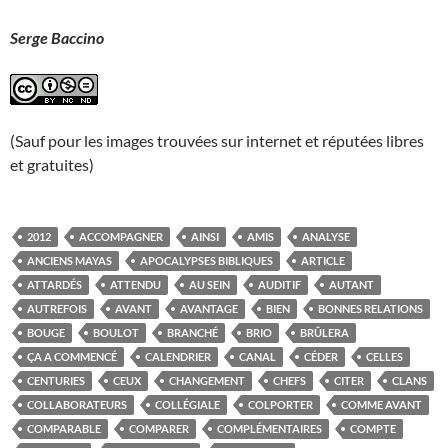
Serge Baccino
(Sauf pour les images trouvées sur internet et réputées libres
et gratuites)
2012
ACCOMPAGNER
AINSI
AMIS
ANALYSE
ANCIENS MAYAS
APOCALYPSES BIBLIQUES
ARTICLE
ATTARDÉS
ATTENDU
AU SEIN
AUDITIF
AUTANT
AUTREFOIS
AVANT
AVANTAGE
BIEN
BONNES RELATIONS
BOUGE
BOULOT
BRANCHÉ
BRIO
BRÛLERA
ÇA A COMMENCÉ
CALENDRIER
CANAL
CÉDER
CELLES
CENTURIES
CEUX
CHANGEMENT
CHEFS
CITER
CLANS
COLLABORATEURS
COLLÉGIALE
COLPORTER
COMME AVANT
COMPARABLE
COMPARER
COMPLÉMENTAIRES
COMPTE