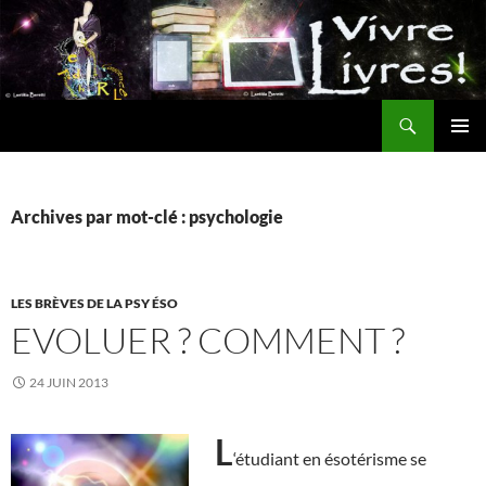
Aller
au
contenu
Recherche
MENU
PRINCI
Archives par mot-clé : psychologie
LES BRÈVES DE LA PSY ÉSO
EVOLUER ? COMMENT ?
24 JUIN 2013
L
‘étudiant en ésotérisme se