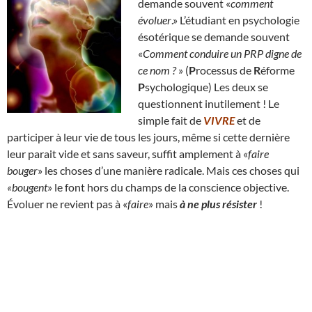
demande souvent «
comment
évoluer
.» L’étudiant en psychologie
ésotérique se demande souvent
«
Comment conduire un PRP digne de
ce nom ?
» (
P
rocessus de
R
éforme
P
sychologique) Les deux se
questionnent inutilement ! Le
simple fait de
VIVRE
et de
participer à leur vie de tous les jours, même si cette dernière
leur parait vide et sans saveur, suffit amplement à «
faire
bouger
» les choses d’une manière radicale. Mais ces choses qui
«bougent
» le font hors du champs de la conscience objective.
Évoluer ne revient pas à «
faire
» mais
à ne plus résister
!