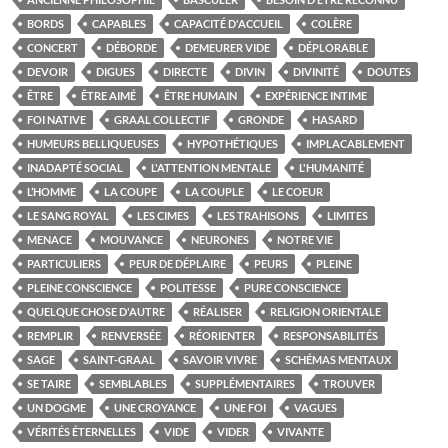
BORDS
CAPABLES
CAPACITÉ D'ACCUEIL
COLÈRE
CONCERT
DÉBORDE
DEMEURER VIDE
DÉPLORABLE
DEVOIR
DIGUES
DIRECTE
DIVIN
DIVINITÉ
DOUTES
ÊTRE
ÊTRE AIMÉ
ÊTRE HUMAIN
EXPÉRIENCE INTIME
FOI NATIVE
GRAAL COLLECTIF
GRONDE
HASARD
HUMEURS BELLIQUEUSES
HYPOTHÉTIQUES
IMPLACABLEMENT
INADAPTÉ SOCIAL
L'ATTENTION MENTALE
L'HUMANITÉ
L’HOMME
LA COUPE
LA COUPLE
LE COEUR
LE SANG ROYAL
LES CIMES
LES TRAHISONS
LIMITES
MENACE
MOUVANCE
NEURONES
NOTRE VIE
PARTICULIERS
PEUR DE DÉPLAIRE
PEURS
PLEINE
PLEINE CONSCIENCE
POLITESSE
PURE CONSCIENCE
QUELQUE CHOSE D'AUTRE
RÉALISER
RELIGION ORIENTALE
REMPLIR
RENVERSÉE
RÉORIENTER
RESPONSABILITÉS
SAGE
SAINT-GRAAL
SAVOIR VIVRE
SCHÉMAS MENTAUX
SE TAIRE
SEMBLABLES
SUPPLÉMENTAIRES
TROUVER
UN DOGME
UNE CROYANCE
UNE FOI
VAGUES
VÉRITÉS ÉTERNELLES
VIDE
VIDER
VIVANTE