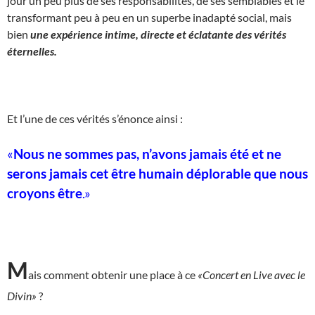
jour un peu plus de ses responsabilités, de ses semblables et le
transformant peu à peu en un superbe inadapté social, mais
bien
une expérience intime, directe et éclatante des vérités
éternelles.
Et l’une de ces vérités s’énonce ainsi :
«
Nous ne sommes pas, n’avons jamais été et ne
serons jamais cet être humain déplorable que nous
croyons être
.
»
M
ais comment obtenir une place à ce
«Concert en Live avec le
Divin»
?