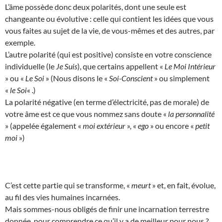
L’âme possède donc deux polarités, dont une seule est
changeante ou évolutive : celle qui contient les idées que vous
vous faites au sujet de la vie, de vous-mêmes et des autres, par
exemple.
L’autre polarité (qui est positive) consiste en votre conscience
individuelle (le
Je Suis
), que certains appellent «
Le Moi Intérieur
» ou «
Le Soi
» (Nous disons le «
Soi-Conscient
» ou simplement
«
le Soi
« .)
La polarité négative (en terme d’électricité, pas de morale) de
votre âme est ce que vous nommez sans doute «
la personnalité
» (appelée également «
moi extérieur
», «
ego
» ou encore «
petit
moi
»)
C’est cette partie qui se transforme, «
meurt
» et, en fait, évolue,
au fil des vies humaines incarnées.
Mais sommes-nous obligés de finir une incarnation terrestre
donnée, pour comprendre ce qu’il y a de meilleur pour nous ?