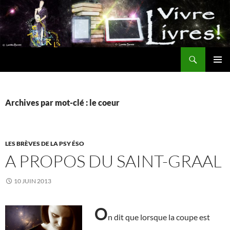
Aller
au
contenu
Recherche
MENU
PRINCI
Archives par mot-clé : le coeur
LES BRÈVES DE LA PSY ÉSO
A PROPOS DU SAINT-GRAAL
10 JUIN 2013
O
n dit que lorsque la coupe est