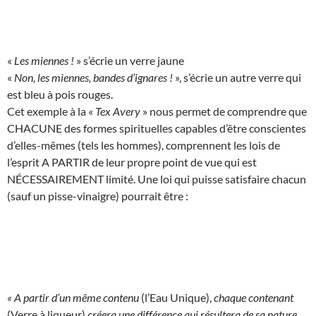
«
Les miennes !
» s’écrie un verre jaune
«
Non, les miennes, bandes d’ignares !
», s’écrie un autre verre qui
est bleu à pois rouges.
Cet exemple à la «
Tex Avery
» nous permet de comprendre que
CHACUNE des formes spirituelles capables d’être conscientes
d’elles-mêmes (tels les hommes), comprennent les lois de
l’esprit A PARTIR de leur propre point de vue qui est
NÉCESSAIREMENT limité. Une loi qui puisse satisfaire chacun
(sauf un pisse-vinaigre) pourrait être :
« A partir d’un même contenu
(l’Eau Unique),
chaque contenant
(Verre à liqueur)
créera une différence qui résultera de sa nature,