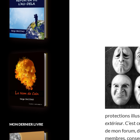
protections illu
extérieur
. C’est
MON DERNIER LIVRE
de mon forum, de
membres, conser