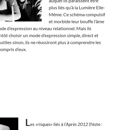
auquel ils paraissent être
plus liés qu’à la Lumière Elle-
Même. Ce schéma compulsif
et morbide leur bouffe l’âme
ode d’expression au niveau relationnel. Mais ils
ntôt choisir un mode d’expression simple, direct et
nutiles sinon, ils ne réussiront plus à comprendre les
compris d’eux.
L
es
«risques»
liés à
l’Après 2012
(Note :