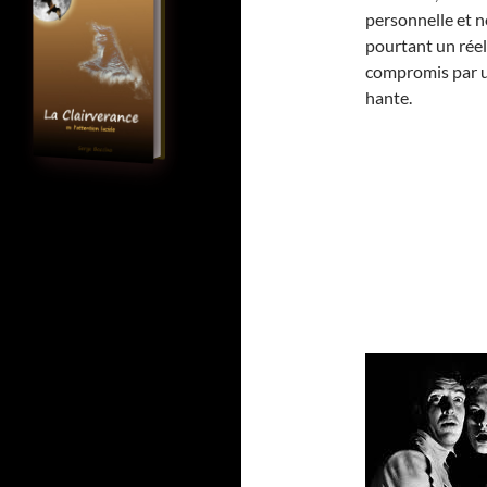
personnelle et n
pourtant un réel
compromis par u
hante.