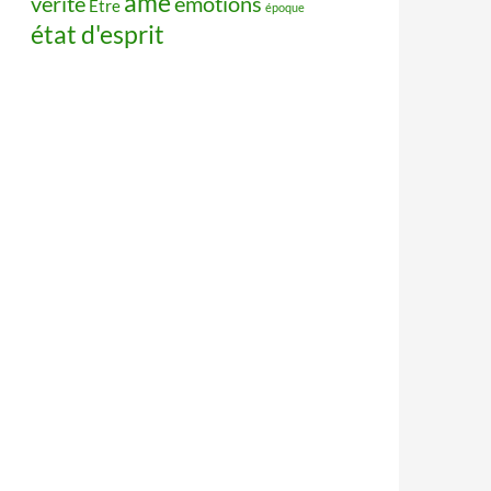
âme
vérité
émotions
Être
époque
état d'esprit