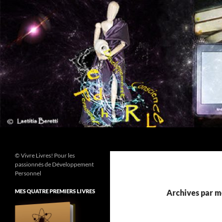
Aller
au
contenu
Recherche
© Vivre Livres! Pour les
passionnés de Développement
Personnel
MES QUATRE PREMIERS LIVRES
Archives par m