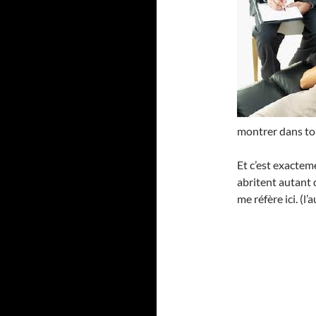
montrer dans to
Et c’est exacteme
abritent autant q
me réfère ici. (