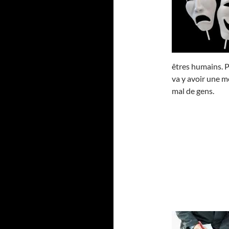
êtres humains. P
va y avoir une m
mal de gens.