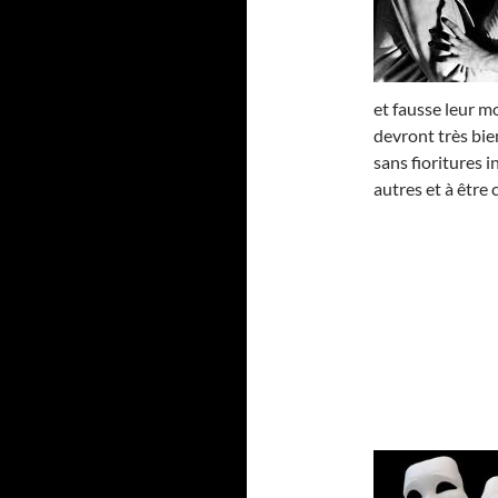
et fausse leur m
devront très bie
sans fioritures i
autres et à être 