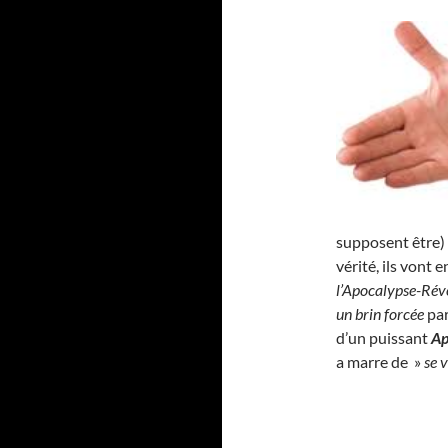
supposent être) 
vérité, ils vont 
l’Apocalypse-Rév
un brin forcée
pa
d’un puissant
Ap
a marre de »
se v