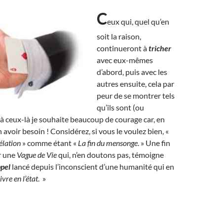
C
eux qui, quel qu’en
soit la raison,
continueront à
tricher
avec eux-mêmes
d’abord, puis avec les
autres ensuite, cela par
peur de se montrer tels
qu’ils sont (ou
à ceux-là je souhaite beaucoup de courage car, en
en avoir besoin ! Considérez, si vous le voulez bien, «
élation
» comme étant «
La fin du mensonge
. » Une fin
r une
Vague de Vie
qui, n’en doutons pas, témoigne
pel
lancé depuis l’inconscient d’une humanité qui en
ivre en l’état
. »