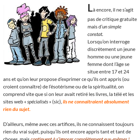
L
à encore, il ne s’agit
pas de critique gratuite
mais d’
un simple
constat.
Lorsqu’on interroge
discrètement un jeune
homme ou une jeune
femme dont l’âge se
situe entre 17 et 24
ans et qu’on leur propose d’exprimer ce qu’ils ont appris (ou
croient connaître) de l’ésotérisme ou de la spiritualité, on
comprend vite que si on leur avait retiré les livres, la télé et les
sites web «
spécialisés
» (sic),
ils ne connaitraient absolument
rien du sujet.
D’ailleurs, même avec ces artifices, ils ne connaissent toujours
rien du vrai sujet, puisqu’ils ont encore appris tant et tant de
choses, mais
continuent à s’ignorer complètement eux-mêmes !