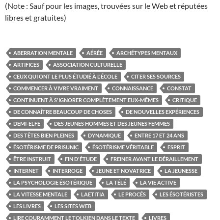
(Note : Sauf pour les images, trouvées sur le Web et réputées
libres et gratuites)
ABERRATION MENTALE
AÉRÉE
ARCHÉTYPES MENTAUX
ARTIFICES
ASSOCIATION CULTURELLE
CEUX QUI ONT LE PLUS ÉTUDIÉ À L'ÉCOLE
CITER SES SOURCES
COMMENCER À VIVRE VRAIMENT
CONNAISSANCE
CONSTAT
CONTINUENT À S'IGNORER COMPLÈTEMENT EUX-MÊMES
CRITIQUE
DE CONNAÎTRE BEAUCOUP DE CHOSES
DE NOUVELLES EXPÉRIENCES
DEMI-ELFE
DES JEUNES HOMMES ET DES JEUNES FEMMES
DES TÊTES BIEN PLEINES
DYNAMIQUE
ENTRE 17 ET 24 ANS
ÉSOTÉRISME DE PRISUNIC
ÉSOTÉRISME VÉRITABLE
ESPRIT
ÊTRE INSTRUIT
FIN D'ÉTUDE
FREINER AVANT LE DÉRAILLEMENT
INTERNET
INTERROGE
JEUNE ET NOVATRICE
LA JEUNESSE
LA PSYCHOLOGIE ÉSOTÉRIQUE
LA TÉLÉ
LA VIE ACTIVE
LA VITESSE MENTALE
LAETITIA
LE PROCÉS
LES ÉSOTÉRISTES
LES LIVRES
LES SITES WEB
LIRE COURAMMENT LE TOLKIEN DANS LE TEXTE
LIVRES