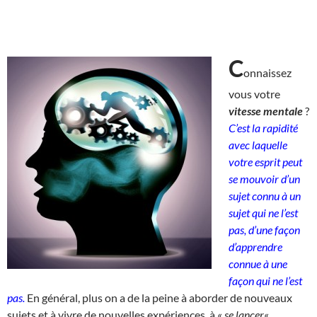
C
onnaissez
vous votre
vitesse mentale
?
C’est la rapidité
avec laquelle
votre esprit peut
se mouvoir d’un
sujet connu à un
sujet qui ne l’est
pas, d’une façon
d’apprendre
connue à une
façon qui ne l’est
pas.
En général, plus on a de la peine à aborder de nouveaux
sujets et à vivre de nouvelles expériences, à «
se lancer
« ,