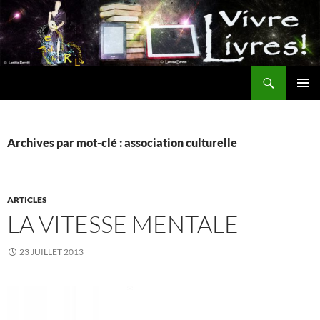
Aller
au
contenu
Recherche
MENU
PRINCI
Archives par mot-clé : association culturelle
ARTICLES
LA VITESSE MENTALE
23 JUILLET 2013