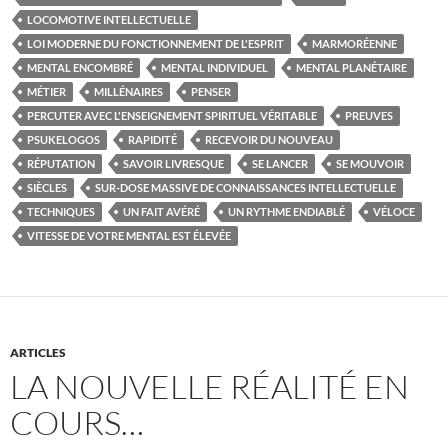
LOCOMOTIVE INTELLECTUELLE
LOI MODERNE DU FONCTIONNEMENT DE L'ESPRIT
MARMORÉENNE
MENTAL ENCOMBRÉ
MENTAL INDIVIDUEL
MENTAL PLANÉTAIRE
MÉTIER
MILLÉNAIRES
PENSER
PERCUTER AVEC L'ENSEIGNEMENT SPIRITUEL VÉRITABLE
PREUVES
PSUKELOGOS
RAPIDITÉ
RECEVOIR DU NOUVEAU
RÉPUTATION
SAVOIR LIVRESQUE
SE LANCER
SE MOUVOIR
SIÈCLES
SUR-DOSE MASSIVE DE CONNAISSANCES INTELLECTUELLE
TECHNIQUES
UN FAIT AVÉRÉ
UN RYTHME ENDIABLÉ
VÉLOCE
VITESSE DE VOTRE MENTAL EST ÉLEVÉE
ARTICLES
LA NOUVELLE RÉALITÉ EN
COURS…