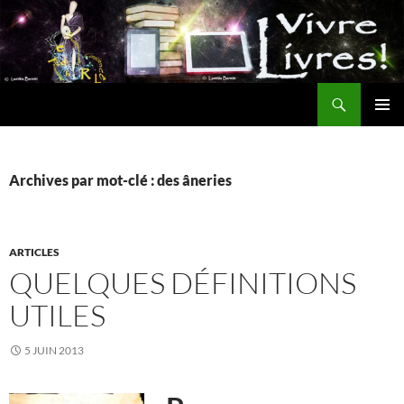
Aller
au
contenu
Recherche
MENU
PRINCI
Archives par mot-clé : des âneries
ARTICLES
QUELQUES DÉFINITIONS
UTILES
5 JUIN 2013