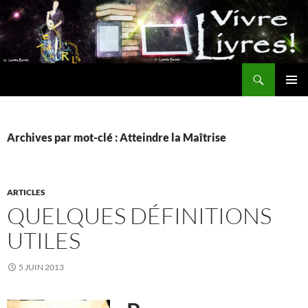
Aller
au
contenu
Recherche
MENU
PRINCI
Archives par mot-clé : Atteindre la Maîtrise
ARTICLES
QUELQUES DÉFINITIONS
UTILES
5 JUIN 2013