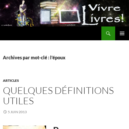
Aller
au
contenu
Recherche
MENU
PRINCI
Archives par mot-clé : l’époux
ARTICLES
QUELQUES DÉFINITIONS
UTILES
5 JUIN 2013