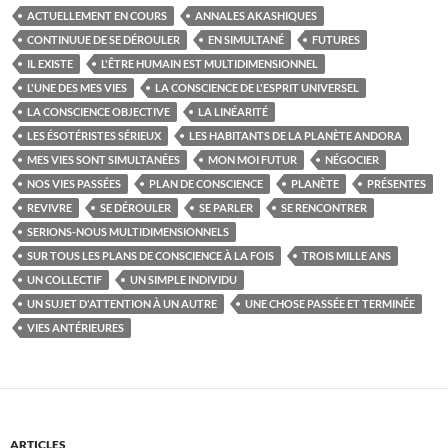
ACTUELLEMENT EN COURS
ANNALES AKASHIQUES
CONTINUUE DE SE DÉROULER
EN SIMULTANÉ
FUTURES
IL EXISTE
L'ÊTRE HUMAIN EST MULTIDIMENSIONNEL
L'UNE DES MES VIES
LA CONSCIENCE DE L'ESPRIT UNIVERSEL
LA CONSCIENCE OBJECTIVE
LA LINÉARITÉ
LES ÉSOTÉRISTES SÉRIEUX
LES HABITANTS DE LA PLANÈTE ANDORA
MES VIES SONT SIMULTANÉES
MON MOI FUTUR
NÉGOCIER
NOS VIES PASSÉES
PLAN DE CONSCIENCE
PLANÈTE
PRÉSENTES
REVIVRE
SE DÉROULER
SE PARLER
SE RENCONTRER
SERIONS-NOUS MULTIDIMENSIONNELS
SUR TOUS LES PLANS DE CONSCIENCE À LA FOIS
TROIS MILLE ANS
UN COLLECTIF
UN SIMPLE INDIVIDU
UN SUJET D'ATTENTION À UN AUTRE
UNE CHOSE PASSÉE ET TERMINÉE
VIES ANTÉRIEURES
ARTICLES