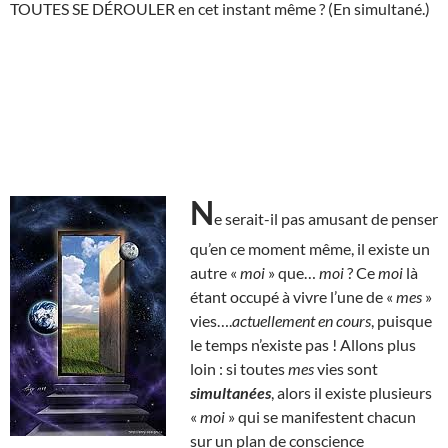
TOUTES SE DÉROULER en cet instant même ? (En simultané.)
N
e serait-il pas amusant de penser
qu’en ce moment même, il existe un
autre «
moi
» que…
moi
? Ce
moi
là
étant occupé à vivre l’une de «
mes
»
vies….
actuellement en cours
, puisque
le temps n’existe pas ! Allons plus
loin : si toutes
mes
vies sont
simultanées
, alors il existe plusieurs
«
moi
» qui se manifestent chacun
sur un plan de conscience