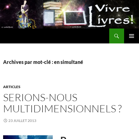
Aller
au
contenu
Recherche
MENU
PRINCI
Archives par mot-clé : en simultané
ARTICLES
SERIONS-NOUS
MULTIDIMENSIONNELS ?
23 JUILLET 2013