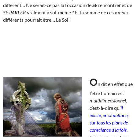
différent… Ne serait-ce pas là l’occasion de
SE
rencontrer et de
SE PARLER
vraiment à soi-même ? Et la somme de ces «
moi
»
différents pourrait être… Le Soi !
O
n dit en effet que
l’être humain est
multidimensionnel
,
c’est-à-dire qu’
il
existe, en simultané,
sur tous les plans de
conscience à la fois
.