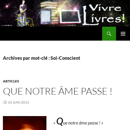
Aller
au
contenu
Recherche
MENU
PRINCI
Archives par mot-clé : Soi-Conscient
ARTICLES
QUE NOTRE ÂME PASSE !
10 JUIN 2013
Q
«
ue notre âme passe ! »