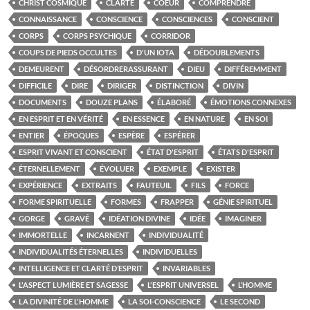
CHRIST COSMIQUE
CLARTÉ
COEUR
COMPRENDRE
CONNAISSANCE
CONSCIENCE
CONSCIENCES
CONSCIENT
CORPS
CORPS PSYCHIQUE
CORRIDOR
COUPS DE PIEDS OCCULTES
D'UN IOTA
DÉDOUBLEMENTS
DEMEURENT
DÉSORDRERASSURANT
DIEU
DIFFÉREMMENT
DIFFICILE
DIRE
DIRIGER
DISTINCTION
DIVIN
DOCUMENTS
DOUZE PLANS
ÉLABORÉ
ÉMOTIONS CONNEXES
EN ESPRIT ET EN VÉRITÉ
EN ESSENCE
EN NATURE
EN SOI
ENTIER
ÉPOQUES
ESPÈRE
ESPÉRER
ESPRIT VIVANT ET CONSCIENT
ÉTAT D'ESPRIT
ÉTATS D'ESPRIT
ÉTERNELLEMENT
ÉVOLUER
EXEMPLE
EXISTER
EXPÉRIENCE
EXTRAITS
FAUTEUIL
FILS
FORCE
FORME SPIRITUELLE
FORMES
FRAPPER
GÉNIE SPIRITUEL
GORGE
GRAVÉ
IDÉATION DIVINE
IDÉE
IMAGINER
IMMORTELLE
INCARNENT
INDIVIDUALITÉ
INDIVIDUALITÉS ÉTERNELLES
INDIVIDUELLES
INTELLIGENCE ET CLARTÉ D’ESPRIT
INVARIABLES
L'ASPECT LUMIÈRE ET SAGESSE
L'ESPRIT UNIVERSEL
L’HOMME
LA DIVINITÉ DE L'HOMME
LA SOI-CONSCIENCE
LE SECOND