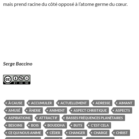
mais prend racine du côté opposé à l’atome germe du cœur.
Serge Baccino
À CAUSE
ACCUMULER
ACTUELLEMENT
ADRESSE
AIMANT
AMUSÉ
ÂNERIE
ANIMENT
ASPECT CHRISTIQUE
ASPECTS
ASPIRATIONS
ATTRACTIF
BASSES FRÉQUENCES PLANÉTAIRES
BESOINS
BOIS
BOUDDHA
BUTS
C'EST CELA
CE QUI NOUS ANIME
CÉDER
CHANGER
CHARGE
CHRIST