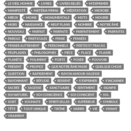
LE VIEIL HOMME
LIVRES
LIVRES RELIÉS
M'EXPRIMER
MANIFESTÉ
MATÉRIA PRIMA
MÉDITATION
MICROBE
MIEUX
MOINE
MONUMENTALE
MOTS
MOURIR
MURS
NAISSANCE
NEUF PLANS
NOMBRE
NOTRE ÂME
NOUVEAU
PARFAIT
PARFAITE
PARFAITEMENT
PARFAITES
PAROLE
PARTICULES
PENSE
PENSÉES
PENSER AUTREMENT
PERSONNELS
PERTES ET FRACAS
PEUPLADES
PHILOSOPHES
PIÈCE
PLACE
PLAISIR
PLANÈTE
POLIMENT
PORTE
POSER
POUVOIR
PRÉSENT
PROPICE
QUE NOTRE ÂME PASSE
QUELQUE CHOSE
QUESTION
RAPIDEMENT
RAYON AMOUR-SAGESSE
RAYONNANT
RÉFLEXE
RESSENT
S'EXPRIMER
S'INCARNER
SACRÉE
SAGESSE
SANCTUAIRE
SENTIMENT
SIGNIFIE
SOI NATUREL
SOI-CONSCIENCE
SOI-CONSCIENT
SOL
SORT
SOUHAITE
SPIRITUELLES
SUPÉRIEUR
SYMBOLE
TÊTE
TOUT-UNIQUE
TRÔNE
VARIER
VIE
VIVANT
VRAIMENT