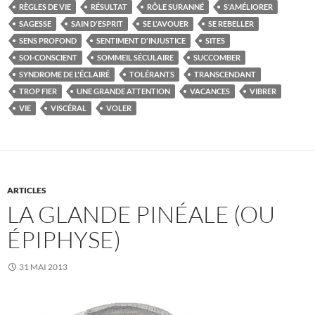
RÈGLES DE VIE
RÉSULTAT
RÔLE SURANNÉ
S'AMÉLIORER
SAGESSE
SAIN D'ESPRIT
SE L'AVOUER
SE REBELLER
SENS PROFOND
SENTIMENT D'INJUSTICE
SITES
SOI-CONSCIENT
SOMMEIL SÉCULAIRE
SUCCOMBER
SYNDROME DE L'ÉCLAIRÉ
TOLÉRANTS
TRANSCENDANT
TROP FIER
UNE GRANDE ATTENTION
VACANCES
VIBRER
VIE
VISCÉRAL
VOLER
ARTICLES
LA GLANDE PINÉALE (OU
ÉPIPHYSE)
31 MAI 2013