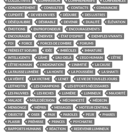
COLLECTIVITÉ
COMPASSION
COMPRÉHENSIFS
CONFÉRENCES
CONJOINTEMENT
CONSULTER
CONTACTS
CONVAINCRE
CUPIDITÉ
DE VIES EN VIES
DÉDUIRE
DES LUSTRES
DÉSÉQUILIBRE
DÉSIRABLE
DEVENIR
DUALITÉ
ÉLÉVATION
ÉMOTIONS
EN PROFONDEUR
ENCOURAGEMENTS
ENCOURAGER
ÉNERVER
ÉTAT D'ESPRIT
EXEMPLES VIVANTS
FOI
FORCE
FORCES DE L'OMBRE
FORUMS
FRÈRES ET SOEURS
IDÉE
IMBÉCILES
IMMATURE
INTELLIGENTS
L'ÂME
L'AU-DELÀ
L'EGO HUMAIN
L'ÊTRE
L'ÊTRE HUMAIN
L'INDIGNATION
L'INIMITIÉ
LA CAUSE
LA FAUSSE LUMIÈRE
LA HONTE
LA POUSSIÈRE
LA SHAKTI
LA VÉRITÉ
LA VICTIME
LE NET
LE VIE DE TOUS LES JOURS
LEITMOTIV
LES CHAMPIONS
LES EFFORTS NÉCESSAIRES
LES PAUVRES
LES RICHES
LUMIÈRE
LUMINEUX
MAJORITÉ
MALADE
MÂLE DÉCISION
MÉCHANCETÉ
MÉDECIN
MENSONGE
MÉPRIS
MESSAGES
MOTEUR CENTRAL
OBJECTIF
OSER
PAIX
PAROLES
PEUR
PHARES
PLAISIR
PRÉMISSE
PRINCES
PSYCHIATRE
RAPPORTS HUMAINS
RÉACTION
REDEVENIR LUMINEUX