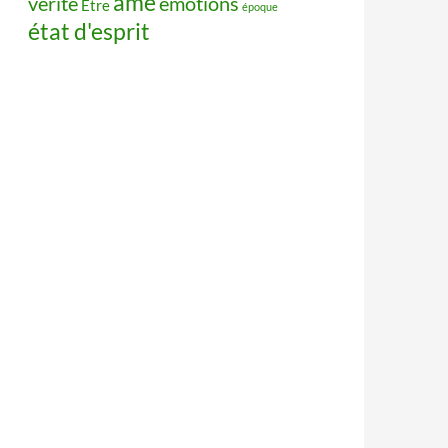
âme
vérité
émotions
Être
époque
état d'esprit