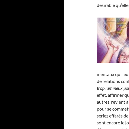
désirable qu’elle 
mentaux qui leu
de relations conf
trop lumineux pou
effet, affirmer 
autres, revient à
pour se commett
seriez effarés d
sont encore le j