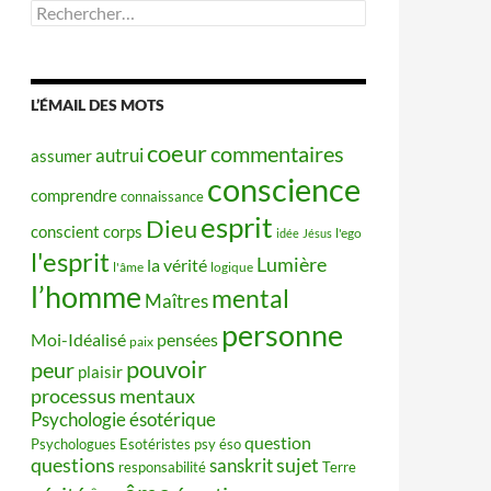
Rechercher :
L’ÉMAIL DES MOTS
coeur
commentaires
autrui
assumer
conscience
comprendre
connaissance
esprit
Dieu
conscient
corps
idée
Jésus
l'ego
l'esprit
Lumière
la vérité
l'âme
logique
l’homme
mental
Maîtres
personne
Moi-Idéalisé
pensées
paix
pouvoir
peur
plaisir
processus mentaux
Psychologie ésotérique
question
Psychologues Esotéristes
psy éso
questions
sujet
sanskrit
responsabilité
Terre