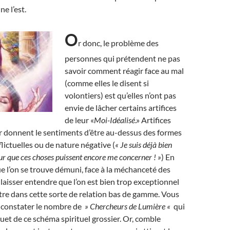
ne l’est.
O
r donc, le problème des
personnes qui prétendent ne pas
savoir comment réagir face au mal
(comme elles le disent si
volontiers) est qu’elles n’ont pas
envie de lâcher certains artifices
de leur «
Moi-Idéalisé
.» Artifices
r donnent le sentiments d’être au-dessus des formes
lictuelles ou de nature négative (
« Je suis déjà bien
r que ces choses puissent encore me concerner ! »
) En
que l’on se trouve démuni, face à la méchanceté des
 laisser entendre que l’on est bien trop exceptionnel
re dans cette sorte de relation bas de gamme. Vous
e constater le nombre de
» Chercheurs de Lumière «
qui
ouet de ce schéma spirituel grossier. Or, comble