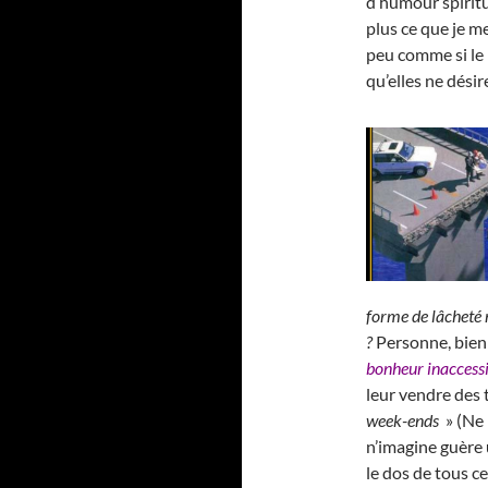
d’humour spiritu
plus ce que je m
peu comme si le 
qu’elles ne dési
forme de lâcheté 
?
Personne, bien
bonheur inaccess
leur vendre des 
week-ends
» (Ne 
n’imagine guère u
le dos de tous ce