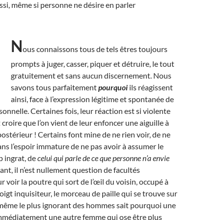
ssi, même si personne ne désire en parler
N
ous connaissons tous de tels êtres toujours
prompts à juger, casser, piquer et détruire, le tout
gratuitement et sans aucun discernement. Nous
savons tous parfaitement
pourquoi
ils réagissent
ainsi, face à l’expression légitime et spontanée de
onnelle. Certaines fois, leur réaction est si violente
 croire que l’on vient de leur enfoncer une aiguille à
postérieur ! Certains font mine de ne rien voir, de ne
dans l’espoir immature de ne pas avoir à assumer le
p ingrat, de
celui qui parle de ce que personne n’a envie
ant, il n’est nullement question de facultés
r voir la poutre qui sort de l’œil du voisin, occupé à
igt inquisiteur, le morceau de paille qui se trouve sur
t, même le plus ignorant des hommes sait pourquoi une
mmédiatement une autre femme qui ose être plus