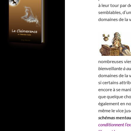
à leur tour par 
semblables, d’un
domaines de la v
nombreuses vies 
bienveillante à au
domaines de la vi
si certains attr
encore à se mani
que quelque cho
également en no
même le vice jus
schémas menta
conditionnent l’ex