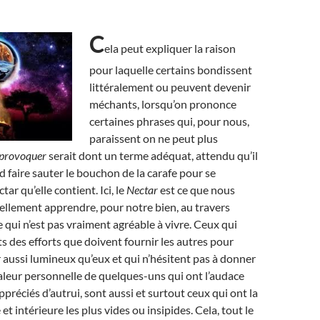
C
ela peut expliquer la raison
pour laquelle certains bondissent
littéralement ou peuvent devenir
méchants, lorsqu’on prononce
certaines phrases qui, pour nous,
paraissent on ne peut plus
provoquer
serait dont un terme adéquat, attendu qu’il
d faire sauter le bouchon de la carafe pour se
tar qu’elle contient. Ici, le
Nectar
est ce que nous
llement apprendre, pour notre bien, au travers
 qui n’est pas vraiment agréable à vivre. Ceux qui
ts des efforts que doivent fournir les autres pour
r aussi lumineux qu’eux et qui n’hésitent pas à donner
 valeur personnelle de quelques-uns qui ont l’audace
ppréciés d’autrui, sont aussi et surtout ceux qui ont la
et intérieure les plus vides ou insipides. Cela, tout le