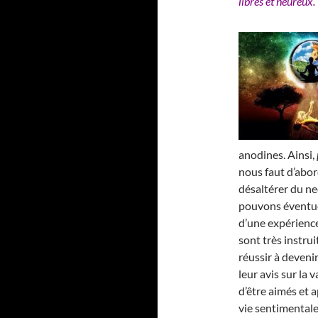
libres et heureux.
anodines. Ainsi,
nous faut d’abor
désaltérer du nec
pouvons éventue
d’une expérience
sont très instrui
réussir à deveni
leur avis sur la
d’être aimés et a
vie sentimentale 