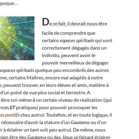
 époque…
D
e ce fait, il devrait nous être
facile de comprendre que
certains
espaces spirituels
qui sont
correctement dégagés dans un
individu, peuvent avoir le
pouvoir merveilleux de dégager
espaces spirituels
quelque peu encombrés des autres
me, certains Maîtres, encore mal adaptés à notre
peuvent trouver, en leurs élèves et amis, matière à
, d’un point de vue plus social et terrestre. A
ut être soi-même à un certain niveau de réalisation (qui
ances
ET
pratiques) pour pouvoir provoquer les
s positifs
chez autrui. Toutefois, et en toute logique, il
 nécessaire d’avoir la stature d’un
Gautama
ou d’un
r à éclairer un tant soit peu autrui. De même, nous
bien être des
Gautama
ou des
Jésus
se faisant éclairer