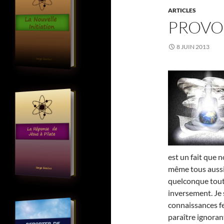
ARTICLES
PROVO
8 JUIN 2013
est un fait que 
même tous auss
quelconque tout
inversement. Je 
connaissances fe
paraître ignorant