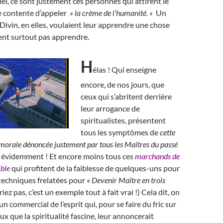
el, ce sont justement ces personnes qui attirent le
e contente d’appeler
» la crème de l’humanité. «
Un
Divin, en elles, voulaient leur apprendre une chose
rent surtout pas apprendre.
H
élas ! Qui enseigne
encore, de nos jours, que
ceux qui s’abritent derrière
leur arrogance de
spiritualistes, présentent
tous les symptômes de
cette
morale dénoncée justement par tous les Maîtres du passé
 évidemment ! Et encore moins tous ces
marchands de
ible
qui profitent de la faiblesse de quelques-uns pour
techniques frelatées pour «
Devenir Maître en trois
riez pas, c’est un exemple tout à fait vrai !) Cela dit, on
n commercial de l’esprit qui, pour se faire du fric sur
ux que la spiritualité fascine, leur annoncerait