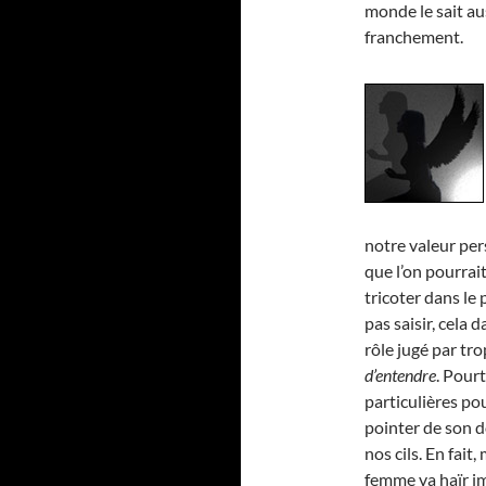
monde le sait au
franchement.
notre valeur pers
que l’on pourrait
tricoter dans le 
pas saisir, cela 
rôle jugé par tro
d’entendre
. Pourt
particulières pou
pointer de son do
nos cils. En fai
femme va haïr i