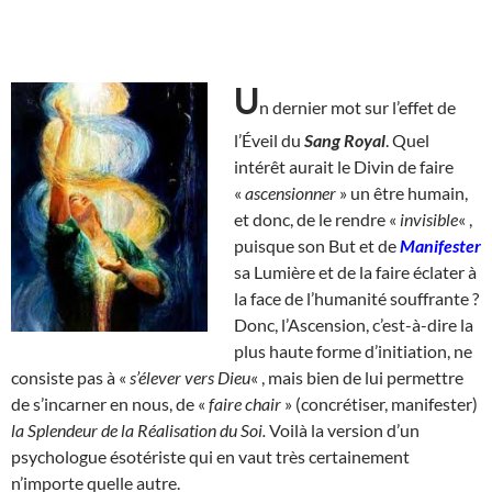
U
n dernier mot sur l’effet de
l’Éveil du
Sang Royal
. Quel
intérêt aurait le Divin de faire
«
ascensionner
» un être humain,
et donc, de le rendre «
invisible
« ,
puisque son But et de
Manifester
sa Lumière et de la faire éclater à
la face de l’humanité souffrante ?
Donc, l’Ascension, c’est-à-dire la
plus haute forme d’initiation, ne
consiste pas à «
s’élever vers Dieu
« , mais bien de lui permettre
de s’incarner en nous, de «
faire chair
» (concrétiser, manifester)
la Splendeur de la Réalisation du Soi.
Voilà la version d’un
psychologue ésotériste qui en vaut très certainement
n’importe quelle autre.