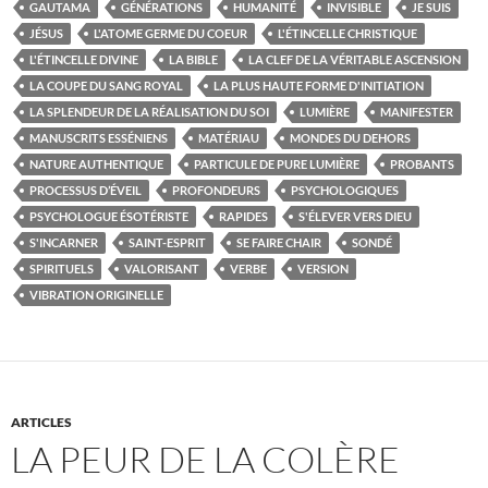
GAUTAMA
GÉNÉRATIONS
HUMANITÉ
INVISIBLE
JE SUIS
JÉSUS
L'ATOME GERME DU COEUR
L'ÉTINCELLE CHRISTIQUE
L'ÉTINCELLE DIVINE
LA BIBLE
LA CLEF DE LA VÉRITABLE ASCENSION
LA COUPE DU SANG ROYAL
LA PLUS HAUTE FORME D'INITIATION
LA SPLENDEUR DE LA RÉALISATION DU SOI
LUMIÈRE
MANIFESTER
MANUSCRITS ESSÉNIENS
MATÉRIAU
MONDES DU DEHORS
NATURE AUTHENTIQUE
PARTICULE DE PURE LUMIÈRE
PROBANTS
PROCESSUS D’ÉVEIL
PROFONDEURS
PSYCHOLOGIQUES
PSYCHOLOGUE ÉSOTÉRISTE
RAPIDES
S'ÉLEVER VERS DIEU
S'INCARNER
SAINT-ESPRIT
SE FAIRE CHAIR
SONDÉ
SPIRITUELS
VALORISANT
VERBE
VERSION
VIBRATION ORIGINELLE
ARTICLES
LA PEUR DE LA COLÈRE