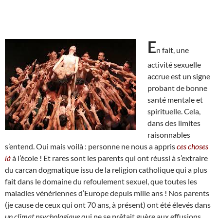
E
n fait, une
activité sexuelle
accrue est un signe
probant de bonne
santé mentale et
spirituelle. Cela,
dans des limites
raisonnables
s’entend. Oui mais voilà : personne ne nous a appris
ces choses
là
à l’école ! Et rares sont les parents qui ont réussi à s’extraire
du carcan dogmatique issu de la religion catholique qui a plus
fait dans le domaine du refoulement sexuel, que toutes les
maladies vénériennes d’Europe depuis mille ans ! Nos parents
(je cause de ceux qui ont 70 ans, à présent) ont été élevés dans
un climat psychologique
qui ne se prêtait guère aux effusions