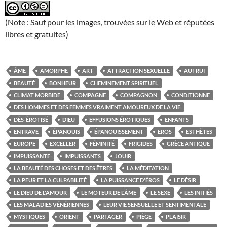
(Note : Sauf pour les images, trouvées sur le Web et réputées
libres et gratuites)
ÂME
AMORPHE
ART
ATTRACTION SEXUELLE
AUTRUI
BEAUTÉ
BONHEUR
CHEMINEMENT SPIRITUEL
CLIMAT MORBIDE
COMPAGNE
COMPAGNON
CONDITIONNE
DES HOMMES ET DES FEMMES VRAIMENT AMOUREUX DE LA VIE
DÉS-ÉROTISÉ
DIEU
EFFUSIONS ÉROTIQUES
ENFANTS
ENTRAVE
ÉPANOUIS
ÉPANOUISSEMENT
EROS
ESTHÈTES
EUROPE
EXCELLER
FÉMINITÉ
FRIGIDES
GRÈCE ANTIQUE
IMPUISSANTE
IMPUISSANTS
JOUIR
LA BEAUTÉ DES CHOSES ET DES ÊTRES
LA MÉDITATION
LA PEUR ET LA CULPABILITÉ
LA PUISSANCE D'ÉROS
LE DÉSIR
LE DIEU DE L'AMOUR
LE MOTEUR DE L'ÂME
LE SEXE
LES INITIÉS
LES MALADIES VÉNÉRIENNES
LEUR VIE SENSUELLE ET SENTIMENTALE
MYSTIQUES
ORIENT
PARTAGER
PIÈGE
PLAISIR