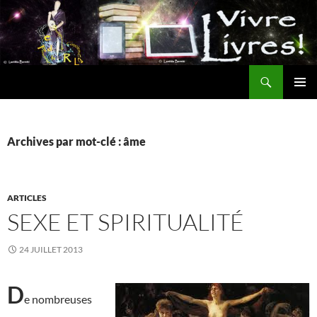
Aller
au
contenu
Recherche
MENU
PRINCI
Archives par mot-clé : âme
ARTICLES
SEXE ET SPIRITUALITÉ
24 JUILLET 2013
D
e nombreuses