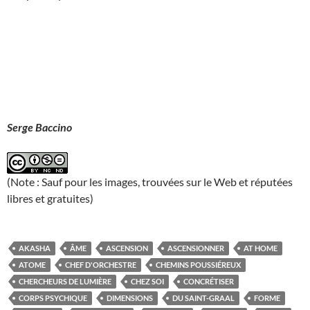
Serge Baccino
(Note : Sauf pour les images, trouvées sur le Web et réputées
libres et gratuites)
AKASHA
ÂME
ASCENSION
ASCENSIONNER
AT HOME
ATOME
CHEF D'ORCHESTRE
CHEMINS POUSSIÉREUX
CHERCHEURS DE LUMIÈRE
CHEZ SOI
CONCRÉTISER
CORPS PSYCHIQUE
DIMENSIONS
DU SAINT-GRAAL
FORME