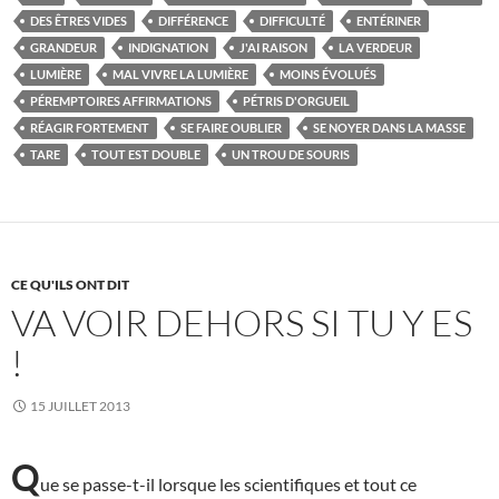
DES ÊTRES VIDES
DIFFÉRENCE
DIFFICULTÉ
ENTÉRINER
GRANDEUR
INDIGNATION
J'AI RAISON
LA VERDEUR
LUMIÈRE
MAL VIVRE LA LUMIÈRE
MOINS ÉVOLUÉS
PÉREMPTOIRES AFFIRMATIONS
PÉTRIS D'ORGUEIL
RÉAGIR FORTEMENT
SE FAIRE OUBLIER
SE NOYER DANS LA MASSE
TARE
TOUT EST DOUBLE
UN TROU DE SOURIS
CE QU'ILS ONT DIT
VA VOIR DEHORS SI TU Y ES
!
15 JUILLET 2013
Q
ue se passe-t-il lorsque les scientifiques et tout ce