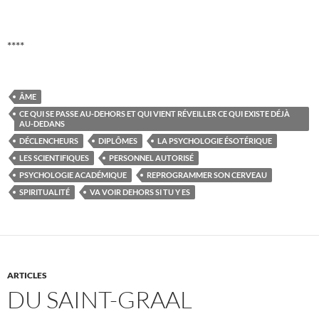
****
ÂME
CE QUI SE PASSE AU-DEHORS ET QUI VIENT RÉVEILLER CE QUI EXISTE DÉJÀ
AU-DEDANS
DÉCLENCHEURS
DIPLÔMES
LA PSYCHOLOGIE ÉSOTÉRIQUE
LES SCIENTIFIQUES
PERSONNEL AUTORISÉ
PSYCHOLOGIE ACADÉMIQUE
REPROGRAMMER SON CERVEAU
SPIRITUALITÉ
VA VOIR DEHORS SI TU Y ES
ARTICLES
DU SAINT-GRAAL