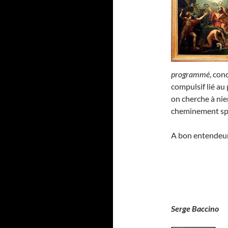
programmé
, con
compulsif lié au 
on cherche à nie
cheminement spi
A bon entendeu
Serge Baccino