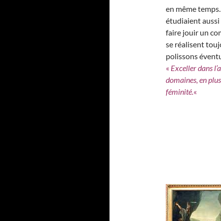
en même temps. 
étudiaient aussi 
faire jouir un 
se réalisent touj
polissons éventu
«
Exceller dans l’
domaines, en plus 
féminité.
«