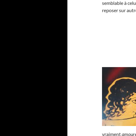
semblable à celu
reposer sur autr
vraiment
amoure