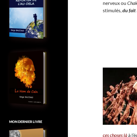
nerveux ou
Chak
stimulés,
du fai
MON DERNIER LIVRE
ces choses là
à l’é