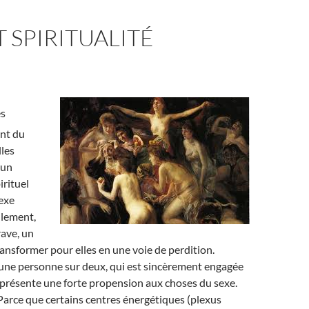
T SPIRITUALITÉ
s
nt du
lles
 un
rituel
exe
llement,
ave, un
transformer pour elles en une voie de perdition.
une personne sur deux, qui est sincèrement engagée
 présente une forte propension aux choses du sexe.
Parce que certains centres énergétiques (plexus