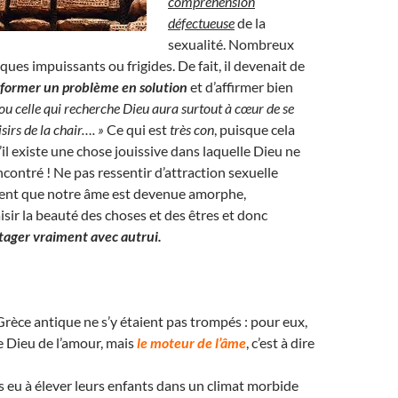
compréhension
défectueuse
de la
sexualité. Nombreux
ques impuissants ou frigides. De fait, il devenait de
sformer un problème en solution
et d’affirmer bien
 ou celle qui recherche Dieu aura surtout à cœur de se
sirs de la chair…. »
Ce qui est
très con
, puisque cela
’il existe une chose jouissive dans laquelle Dieu ne
ncontré ! Ne pas ressentir d’attraction sexuelle
ment que notre âme est devenue amorphe,
isir la beauté des choses et des êtres et donc
tager vraiment avec autrui.
 Grèce antique ne s’y étaient pas trompés : pour eux,
le Dieu de l’amour, mais
le moteur de l’âme
, c’est à dire
as eu à élever leurs enfants dans un climat morbide