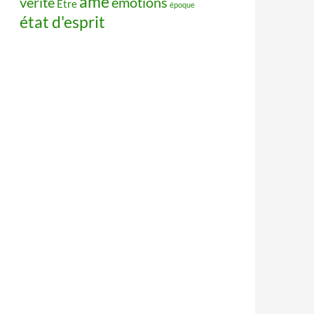
âme
vérité
émotions
Être
époque
état d'esprit