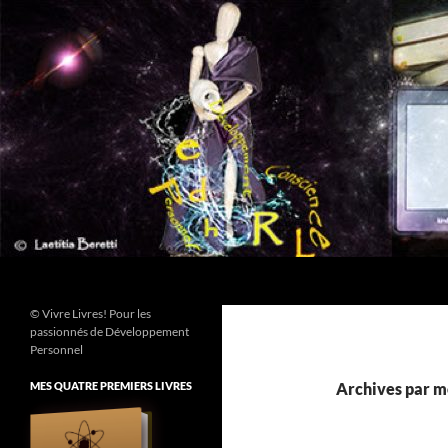
Aller
au
contenu
Recherche
© Vivre Livres! Pour les
passionnés de Développement
Personnel
MES QUATRE PREMIERS LIVRES
Archives par mo