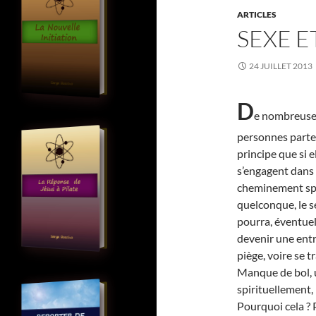
ARTICLES
SEXE E
24 JUILLET 2013
D
e nombreuse
personnes parte
principe que si e
s’engagent dans
cheminement spi
quelconque, le s
pourra, éventue
devenir une entr
piège, voire se 
Manque de bol, 
spirituellement,
Pourquoi cela ? 