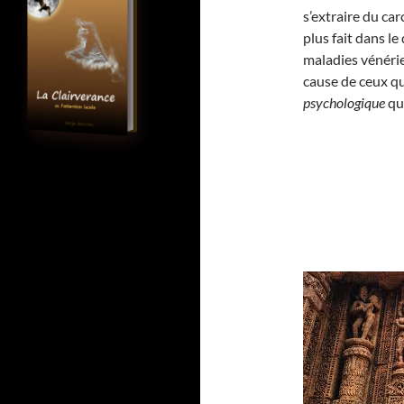
s’extraire du ca
plus fait dans l
maladies vénérie
cause de ceux qu
psychologique
qui