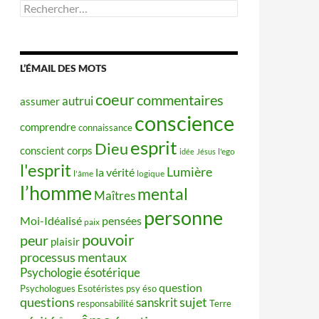
Rechercher :
L’ÉMAIL DES MOTS
coeur
commentaires
autrui
assumer
conscience
comprendre
connaissance
esprit
Dieu
conscient
corps
idée
Jésus
l'ego
l'esprit
Lumière
la vérité
l'âme
logique
l’homme
mental
Maîtres
personne
Moi-Idéalisé
pensées
paix
pouvoir
peur
plaisir
processus mentaux
Psychologie ésotérique
question
Psychologues Esotéristes
psy éso
questions
sujet
sanskrit
responsabilité
Terre