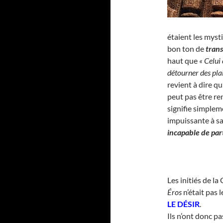
étaient les mysti
bon ton de
tran
haut que
« Celui
détourner des plai
revient à dire qu
peut pas être re
signifie simple
impuissante à sa
incapable de par
Les initiés de la
Éros
n’était pas 
LE DÉSIR
.
Ils n’ont donc p