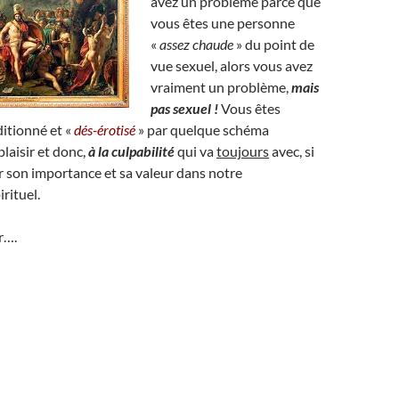
avez un problème parce que
vous êtes une personne
«
assez chaude
» du point de
vue sexuel, alors vous avez
vraiment un problème,
mais
pas sexuel !
Vous êtes
ditionné et «
dés-érotisé
» par quelque schéma
plaisir et donc,
à la culpabilité
qui va
toujours
avec, si
r son importance et sa valeur dans notre
rituel.
r….