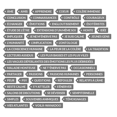
ÂME
AMIS
APPRENDRE
COEUR
COLÈRE IMMENSE
CONCLUSION
CONNAISSANCES
CONTRÔLE
COURAGEUX
ÉCHANGER
ÉMOTIONS
ENGLOUTISSEMENT
ÉSOTÉRISTES
ÉTUDE DE L'ÊTRE
EXTENSIONS D'UN MÊME SOI
HONTE
IDÉE
IMPLIQUER
JE NE M'ÉNERVE PAS
JE SUIS CALME
JEUNES GENS
L'HUMANITÉ
L'IMPLICATION
L’ONTOLOGIE
LA CONSCIENCE HUMAINE
LA PEUR DE LA COLÈRE
LA TRADITION
LECTEURS ASSIDUS
LES PLUS BASSES ET LES PLUS VILES
LES VAGUES DÉFERLANTES DES ÉMOTIONS LES PLUS DÉBRIDÉES
MALADIE HONTEUSE
NE T'ÉNERVE PAS
OCCASIONNELS
PARTAGER
PASSIONS
PASSIONS HUMAINES
PERSONNES
PEUR
PSY
QUESTIONS
REFOULER
RELATIFS À L'ÂME
RESTE CALME
S'Y ATTELER
S’ÉNERVER
SALONS DE DISCUTIONS
SE DÉVERSER
SEMPITERNELLE
SIMPLES
SOUVENIRS ANIMIQUES
TÉMOIGNAGES
VIES ATLANTES
VOILÀ-WANADOO