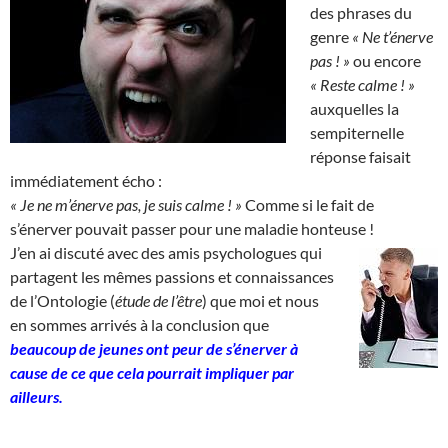
des phrases du
genre
« Ne t’énerve
pas ! »
ou encore
« Reste calme ! »
auxquelles la
sempiternelle
réponse faisait
immédiatement écho :
« Je ne m’énerve pas, je suis calme ! »
Comme si le fait de
s’énerver pouvait passer pour une maladie honteuse !
J’en ai discuté avec des amis psychologues qui
partagent les mêmes passions et connaissances
de l’Ontologie (
étude de l’être
) que moi et nous
en sommes arrivés à la conclusion que
beaucoup de jeunes ont peur de s’énerver à
cause de ce que cela pourrait impliquer par
ailleurs.