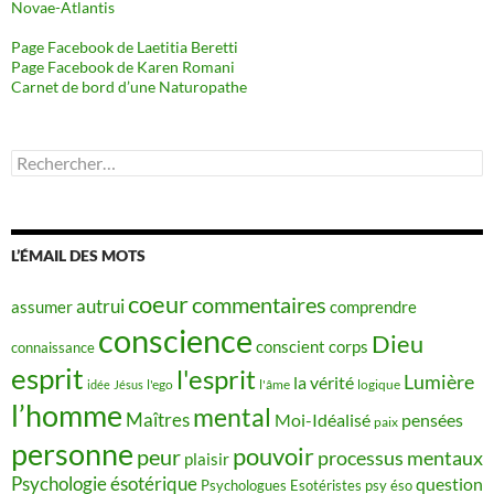
Novae-Atlantis
Page Facebook de Laetitia Beretti
Page Facebook de Karen Romani
Carnet de bord d’une Naturopathe
Rechercher :
L’ÉMAIL DES MOTS
coeur
commentaires
autrui
assumer
comprendre
conscience
Dieu
conscient
corps
connaissance
esprit
l'esprit
Lumière
la vérité
idée
Jésus
l'ego
l'âme
logique
l’homme
mental
Maîtres
Moi-Idéalisé
pensées
paix
personne
pouvoir
peur
processus mentaux
plaisir
Psychologie ésotérique
question
Psychologues Esotéristes
psy éso