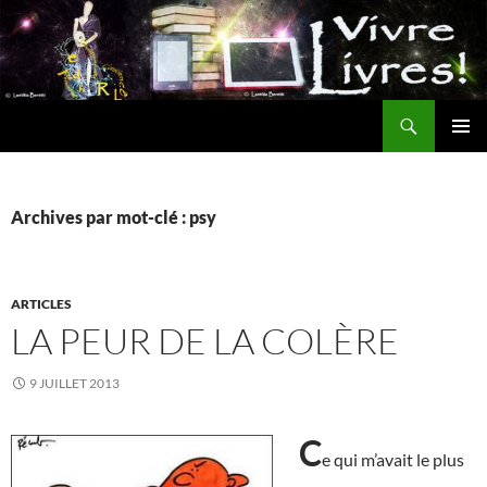
Aller
au
contenu
Recherche
MENU
PRINCI
Archives par mot-clé : psy
ARTICLES
LA PEUR DE LA COLÈRE
9 JUILLET 2013
C
e qui m’avait le plus