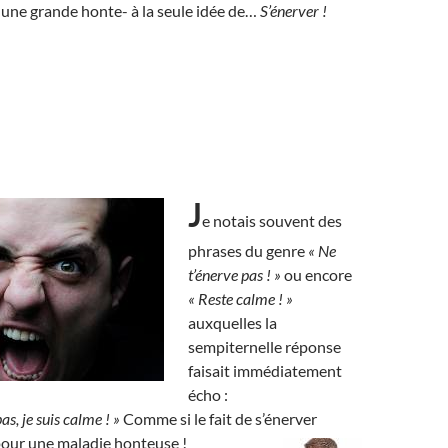
 une grande honte- à la seule idée de…
S’énerver !
J
e notais souvent des
phrases du genre
« Ne
t’énerve pas ! »
ou encore
« Reste calme ! »
auxquelles la
sempiternelle réponse
faisait immédiatement
écho :
as, je suis calme ! »
Comme si le fait de s’énerver
pour une maladie honteuse !