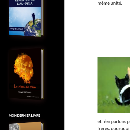
même unité.
MON DERNIER LIVRE
et n’en parlons p
frères, pourquoi