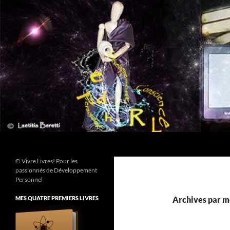
Aller
au
contenu
Recherche
© Vivre Livres! Pour les
passionnés de Développement
Personnel
MES QUATRE PREMIERS LIVRES
Archives par mo