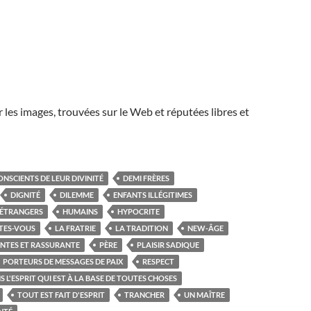
r les images, trouvées sur le Web et réputées libres et
ONSCIENTS DE LEUR DIVINITÉ
DEMI FRÈRES
DIGNITÉ
DILEMME
ENFANTS ILLÉGITIMES
ÉTRANGERS
HUMAINS
HYPOCRITE
ITES-VOUS
LA FRATRIE
LA TRADITION
NEW-ÂGE
ANTES ET RASSURANTE
PÈRE
PLAISIR SADIQUE
PORTEURS DE MESSAGES DE PAIX
RESPECT
NS L'ESPRIT QUI EST À LA BASE DE TOUTES CHOSES
TOUT EST FAIT D'ESPRIT
TRANCHER
UN MAÎTRE