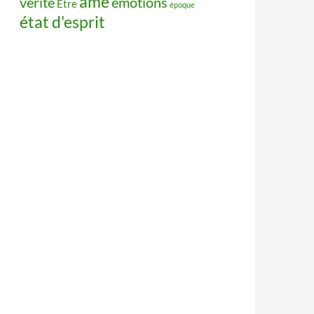
âme
vérité
émotions
Être
époque
état d'esprit