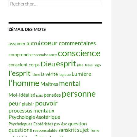
Rechercher :
L’ÉMAIL DES MOTS
coeur
commentaires
autrui
assumer
conscience
comprendre
connaissance
esprit
Dieu
conscient
corps
idée
Jésus
l'ego
l'esprit
Lumière
la vérité
l'âme
logique
l’homme
mental
Maîtres
personne
Moi-Idéalisé
pensées
paix
pouvoir
peur
plaisir
processus mentaux
Psychologie ésotérique
question
Psychologues Esotéristes
psy éso
questions
sujet
sanskrit
responsabilité
Terre