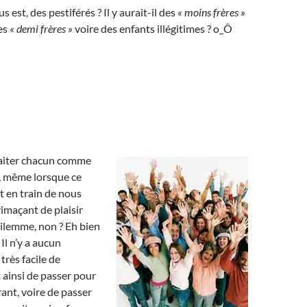
s est, des pestiférés ? Il y aurait-il des
« moins frères »
es
« demi frères »
voire des enfants illégitimes ? o_Ô
aiter chacun comme
re, même lorsque ce
t en train de nous
imaçant de plaisir
ilemme, non ? Eh bien
Il n’y a aucun
 très facile de
t ainsi de passer pour
rant, voire de passer