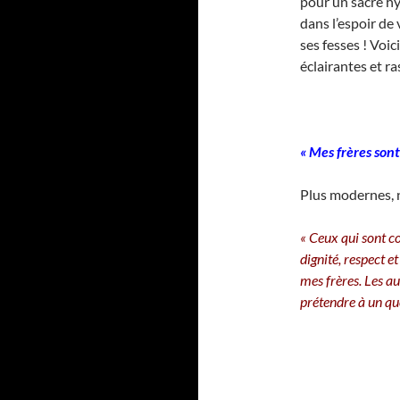
pour un sacré hy
dans l’espoir de
ses fesses ! Voic
éclairantes et r
« Mes frères son
Plus modernes, no
« Ceux qui sont co
dignité, respect e
mes frères. Les a
prétendre à un qu