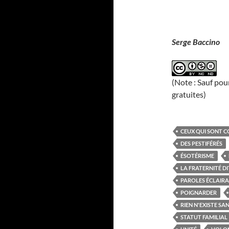
Serge Baccino
(Note : Sauf pou
gratuites)
CEUX QUI SONT C
DES PESTIFÉRÉS
ÉSOTÉRISME
LA FRATERNITÉ D
PAROLES ÉCLAIR
POIGNARDER
RIEN N'EXISTE SA
STATUT FAMILIAL