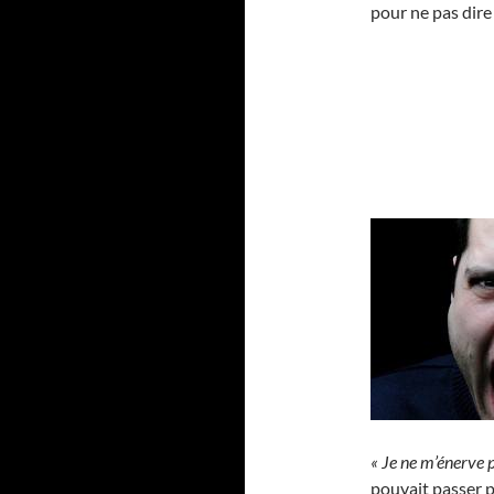
pour ne pas dire
« Je ne m’énerve p
pouvait passer 