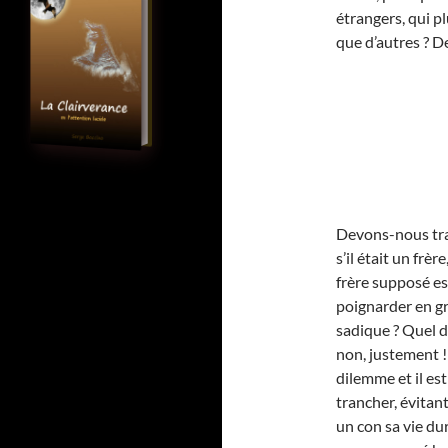
étrangers, qui plu
que d’autres ? D
Devons-nous tr
s’il était un frè
frère supposé es
poignarder en gr
sadique ? Quel d
non, justement ! 
dilemme et il est
trancher, évitan
un con sa vie du