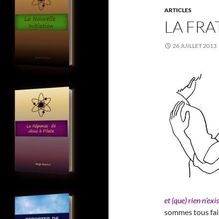
ARTICLES
LA FRA
26 JUILLET 2013
et (que) rien n’exi
sommes tous fait