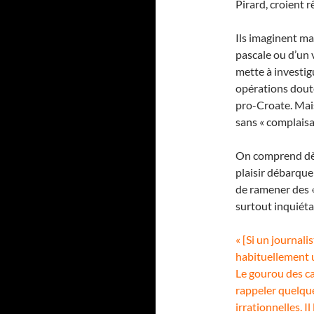
Pirard, croient 
Ils imaginent ma
pascale ou d’un
mette à investig
opérations doute
pro-Croate. Mais
sans « complaisan
On comprend dès 
plaisir débarque
de ramener des «
surtout inquiét
« [Si un journali
habituellement u
Le gourou des ca
rappeler quelqu
irrationnelles. I