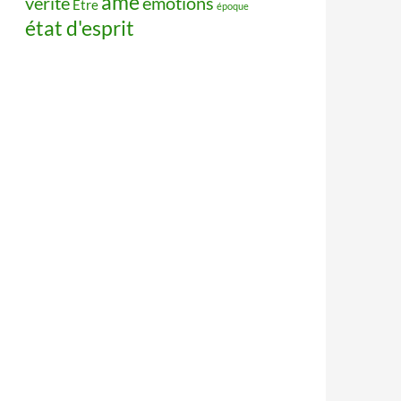
âme
vérité
émotions
Être
époque
état d'esprit