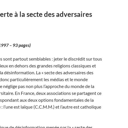
erte à la secte des adversaires
1997 – 93 pages)
 sont partout semblables : jeter le discrédit sur tous
gieux en dehors des grandes religions classiques et
 la désinformation. La « secte des adversaires des
e donc particulièrement les médias et le monde
ne néglige pas non plus l’approche du monde de la
sitaire. En France, deux associations se partagent ce
respondant aux deux options fondamentales de la
 : l’une est laïque (C.C.M.M.) et l’autre est catholique
ique de désinformation menée par la « secte des