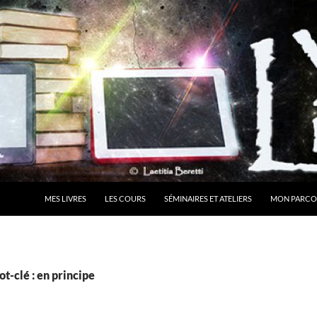
MES LIVRES
LES COURS
SÉMINAIRES ET ATELIERS
MON PARCO
t-clé : en principe