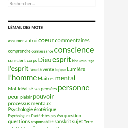
Rechercher :
L’ÉMAIL DES MOTS
coeur
commentaires
autrui
assumer
conscience
comprendre
connaissance
esprit
Dieu
conscient
corps
idée
Jésus
l'ego
l'esprit
Lumière
la vérité
l'âme
logique
l’homme
mental
Maîtres
personne
Moi-Idéalisé
pensées
paix
pouvoir
peur
plaisir
processus mentaux
Psychologie ésotérique
question
Psychologues Esotéristes
psy éso
questions
sujet
sanskrit
responsabilité
Terre