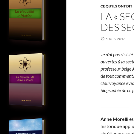
CE QU'ILS ONT DIT
LA « S
DES SE
5 JUIN 2013
Je n’ai pas résisté
ouvertes à la sect
professeur belge
de tout commentair
clairvoyance évid
biographie de ce p
________________
A
nne Morelli
es
historique appli
chrétiennes con