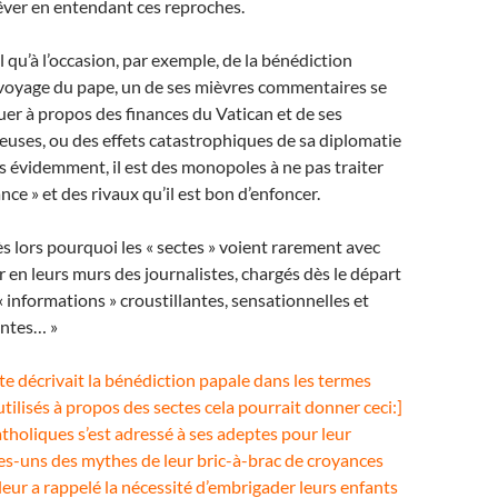
rêver en entendant ces reproches.
l qu’à l’occasion, par exemple, de la bénédiction
 voyage du pape, un de ses mièvres commentaires se
uer à propos des finances du Vatican et de ses
uses, ou des effets catastrophiques de sa diplomatie
 évidemment, il est des monopoles à ne pas traiter
ce » et des rivaux qu’il est bon d’enfoncer.
lors pourquoi les « sectes » voient rarement avec
r en leurs murs des journalistes, chargés dès le départ
 informations » croustillantes, sensationnelles et
antes… »
ste décrivait la bénédiction papale dans les termes
tilisés à propos des sectes cela pourrait donner ceci:]
tholiques s’est adressé à ses adeptes pour leur
es-uns des mythes de leur bric-à-brac de croyances
l leur a rappelé la nécessité d’embrigader leurs enfants