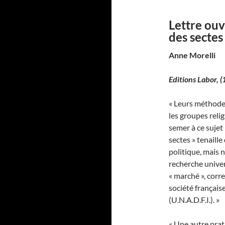
Lettre ouv
des sectes
Anne Morelli
Editions Labor,
(
« Leurs méthodes
les groupes reli
semer à ce sujet
sectes » tenaill
politique, mais 
recherche univer
« marché », cor
société française
(U.N.A.D.F.I.). »
« Une autre prat