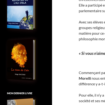
Elle a participé
parlementaire su
Avec ses élèves e
groupes religieux
matière pour ce c
philosophie mora
« Si vous n’aime
Commençant par
Morelli
nous ent
différence y a-t-i
MON DERNIER LIVRE
Pour elle, il n’y
société et ses m