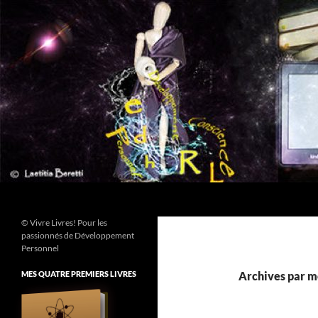
Aller
au
contenu
Recherche
© Vivre Livres! Pour les
passionnés de Développement
Personnel
MES QUATRE PREMIERS LIVRES
Archives par mo