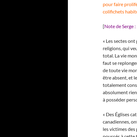
pour faire prolif
colifichets habi
[
Note de Serge :
« Les sectes ont
religions, qui v
total. La vie mo
faut se replonge
de toute vie mon
être absent, et l
totalement consac
absolument rien
à posséder pers
« Des Églises ca
canadiennes, ont
les victimes des
poussés à cette 