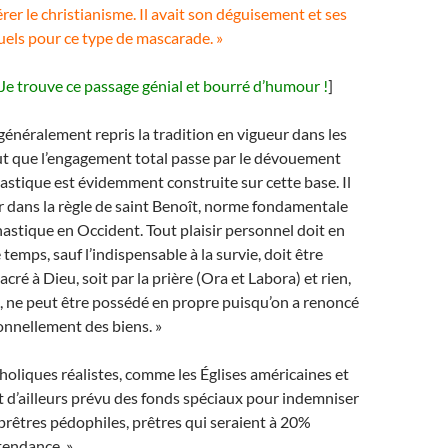
érer le christianisme. Il avait son déguisement et ses
tuels pour ce type de mascarade. »
Je trouve ce passage génial et bourré d’humour !
]
 généralement repris la tradition en vigueur dans les
eut que l’engagement total passe par le dévouement
nastique est évidemment construite sur cette base. Il
r dans la règle de saint Benoît, norme fondamentale
astique en Occident. Tout plaisir personnel doit en
e temps, sauf l’indispensable à la survie, doit être
ré à Dieu, soit par la prière (Ora et Labora) et rien,
, ne peut être possédé en propre puisqu’on a renoncé
onnellement des biens. »
tholiques réalistes, comme les Églises américaines et
 d’ailleurs prévu des fonds spéciaux pour indemniser
 prêtres pédophiles, prêtres qui seraient à 20%
tendance. »