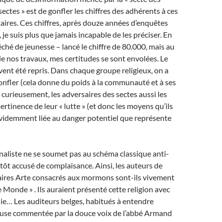
ectes » est de gonfler les chiffres des adhérents à ces
taires. Ces chiffres, après douze années d’enquêtes
 je suis plus que jamais incapable de les préciser. En
éché de jeunesse – lancé le chiffre de 80.000, mais au
de nos travaux, mes certitudes se sont envolées. Le
ouvent été repris. Dans chaque groupe religieux, on a
onfler (cela donne du poids à la communauté et à ses
 curieusement, les adversaires des sectes aussi les
pertinence de leur « lutte » (et donc les moyens qu’ils
évidemment liée au danger potentiel que représente
naliste ne se soumet pas au schéma classique anti-
sitôt accusé de complaisance. Ainsi, les auteurs de
res Arte consacrés aux mormons sont-ils vivement
e Monde » . Ils auraient présenté cette religion avec
ie… Les auditeurs belges, habitués à entendre
gieuse commentée par la douce voix de l’abbé Armand