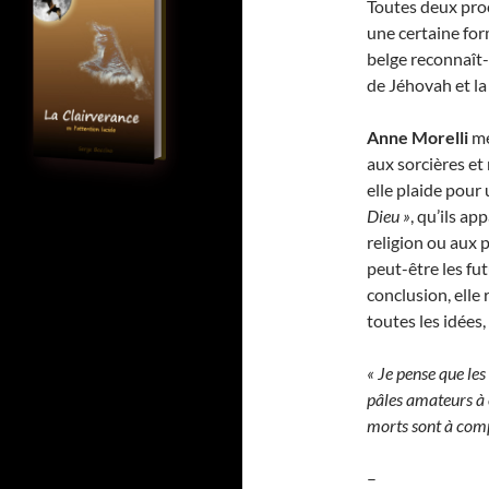
Toutes deux pr
une certaine for
belge reconnaît-i
de Jéhovah et la
Anne Morelli
me
aux sorcières et
elle plaide pour 
Dieu »
, qu’ils a
religion ou aux 
peut-être les fu
conclusion, elle 
toutes les idées,
« Je pense que les
pâles amateurs à c
morts sont à comp
–