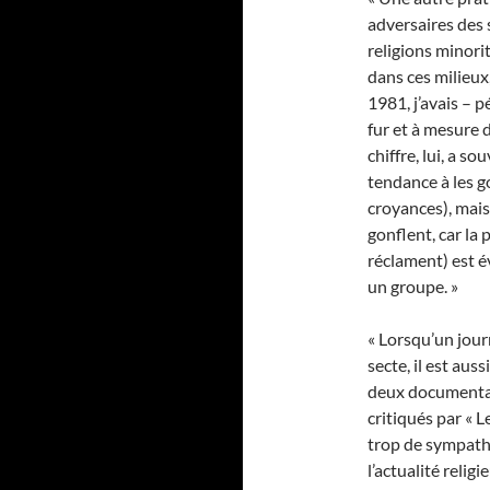
adversaires des s
religions minori
dans ces milieux,
1981, j’avais – p
fur et à mesure 
chiffre, lui, a s
tendance à les g
croyances), mais
gonflent, car la 
réclament) est 
un groupe. »
« Lorsqu’un jour
secte, il est aus
deux documentai
critiqués par « L
trop de sympath
l’actualité reli