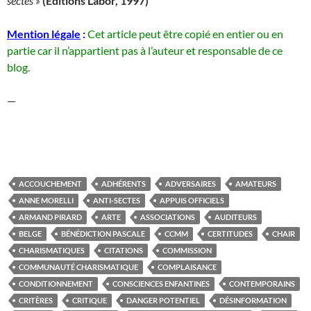
sectes »
(Editions Labor, 1997)
Mention légale
:
Cet article peut être copié en entier ou en
partie car il n’appartient pas à l’auteur et responsable de ce
blog.
—
ACCOUCHEMENT
ADHÉRENTS
ADVERSAIRES
AMATEURS
ANNE MORELLI
ANTI-SECTES
APPUIS OFFICIELS
ARMAND PIRARD
ARTE
ASSOCIATIONS
AUDITEURS
BELGE
BÉNÉDICTION PASCALE
CCMM
CERTITUDES
CHAIR
CHARISMATIQUES
CITATIONS
COMMISSION
COMMUNAUTÉ CHARISMATIQUE
COMPLAISANCE
CONDITIONNEMENT
CONSCIENCES ENFANTINES
CONTEMPORAINS
CRITÈRES
CRITIQUE
DANGER POTENTIEL
DÉSINFORMATION