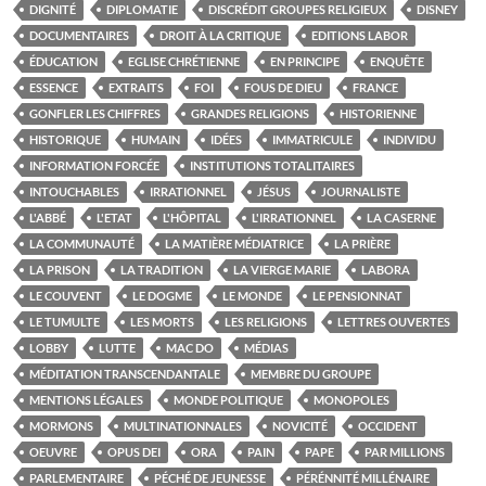
DIGNITÉ
DIPLOMATIE
DISCRÉDIT GROUPES RELIGIEUX
DISNEY
DOCUMENTAIRES
DROIT À LA CRITIQUE
EDITIONS LABOR
ÉDUCATION
EGLISE CHRÉTIENNE
EN PRINCIPE
ENQUÊTE
ESSENCE
EXTRAITS
FOI
FOUS DE DIEU
FRANCE
GONFLER LES CHIFFRES
GRANDES RELIGIONS
HISTORIENNE
HISTORIQUE
HUMAIN
IDÉES
IMMATRICULE
INDIVIDU
INFORMATION FORCÉE
INSTITUTIONS TOTALITAIRES
INTOUCHABLES
IRRATIONNEL
JÉSUS
JOURNALISTE
L'ABBÉ
L'ETAT
L'HÔPITAL
L'IRRATIONNEL
LA CASERNE
LA COMMUNAUTÉ
LA MATIÈRE MÉDIATRICE
LA PRIÈRE
LA PRISON
LA TRADITION
LA VIERGE MARIE
LABORA
LE COUVENT
LE DOGME
LE MONDE
LE PENSIONNAT
LE TUMULTE
LES MORTS
LES RELIGIONS
LETTRES OUVERTES
LOBBY
LUTTE
MAC DO
MÉDIAS
MÉDITATION TRANSCENDANTALE
MEMBRE DU GROUPE
MENTIONS LÉGALES
MONDE POLITIQUE
MONOPOLES
MORMONS
MULTINATIONNALES
NOVICITÉ
OCCIDENT
OEUVRE
OPUS DEI
ORA
PAIN
PAPE
PAR MILLIONS
PARLEMENTAIRE
PÉCHÉ DE JEUNESSE
PÉRÉNNITÉ MILLÉNAIRE