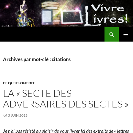
Aller
au
contenu
Recherche
MENU
PRINCI
Archives par mot-clé : citations
CE QU'ILS ONT DIT
LA « SECTE DES
ADVERSAIRES DES SECTES »
5 JUIN 2013
Je n’ai pas résisté au plaisir de vous livrer ici des extraits de « lettres