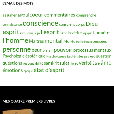
L’ÉMAIL DES MOTS
coeur
commentaires
autrui
assumer
comprendre
conscience
Dieu
conscient
corps
connaissance
esprit
l'esprit
Lumière
la vérité
idée
Jésus
l'ego
l'âme
logique
l’homme
mental
Maîtres
Moi-Idéalisé
pensées
paix
personne
pouvoir
peur
processus mentaux
plaisir
Psychologie ésotérique
question
Psychologues Esotéristes
psy éso
âme
vérité
questions
sujet
sanskrit
Être
responsabilité
Terre
état d'esprit
émotions
époque
MES QUATRE PREMIERS LIVRES