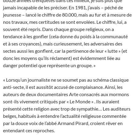
douze années d’enquêtes dans ces milieux, je suis plus que
jamais incapable de les préciser. En 1981, j’avais – péché de
jeunesse – lancé le chiffre de 80.000, mais au fur et à mesure de
nos travaux, mes certitudes se sont envolées. Le chiffre, lui, a
souvent été repris. Dans chaque groupe religieux, on a
tendance à les gonfler (cela donne du poids à la communauté
et à ses croyances), mais curieusement, les adversaires des
sectes aussi les gonflent, car la pertinence de leur « lutte » (et
donc les moyens qu’ils réclament) est évidemment liée au
danger potentiel que représente un groupe. »
« Lorsqu’un journaliste ne se soumet pas au schéma classique
anti-secte, il est aussitôt accusé de complaisance. Ainsi, les
auteurs de deux documentaires Arte consacrés aux mormons
sont-ils vivement critiqués par « Le Monde » . Ils auraient
présenté cette religion avec trop de sympathie… Les auditeurs
belges, habitués à entendre l’actualité religieuse commentée
par la douce voix de l’abbé Armand Pirard, croient rêver en
entendant ces reproches.