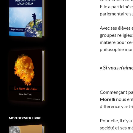
Elle a participé
parlementaire su
Avec ses élèves e
groupes religieux
matière pour ce c
philosophie mora
« Si vous n’aime
Commençant par
Morelli
nous ent
différence y a-t-i
MON DERNIER LIVRE
Pour elle, il n’y
société et ses m