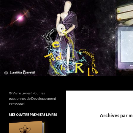
Aller
au
contenu
Recherche
© Vivre Livres! Pour les
passionnés de Développement
Personnel
MES QUATRE PREMIERS LIVRES
Archives par mo