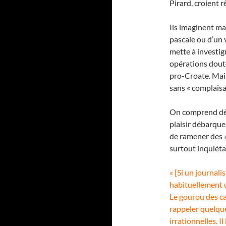
Pirard, croient 
Ils imaginent ma
pascale ou d’un
mette à investig
opérations doute
pro-Croate. Mais
sans « complaisan
On comprend dès 
plaisir débarque
de ramener des «
surtout inquiét
« [Si un journali
habituellement u
Le gourou des ca
rappeler quelqu
irrationnelles. I