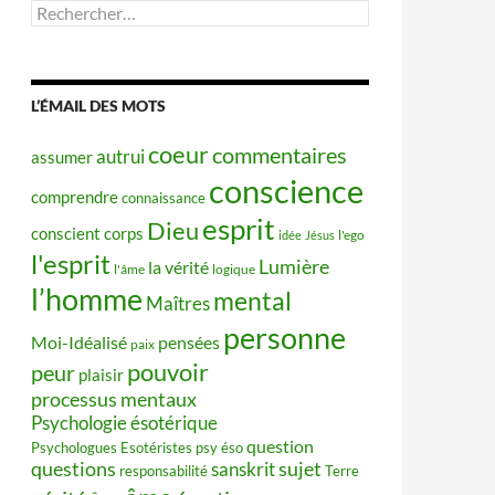
Rechercher :
L’ÉMAIL DES MOTS
coeur
commentaires
autrui
assumer
conscience
comprendre
connaissance
esprit
Dieu
conscient
corps
idée
Jésus
l'ego
l'esprit
Lumière
la vérité
l'âme
logique
l’homme
mental
Maîtres
personne
Moi-Idéalisé
pensées
paix
pouvoir
peur
plaisir
processus mentaux
Psychologie ésotérique
question
Psychologues Esotéristes
psy éso
questions
sujet
sanskrit
responsabilité
Terre