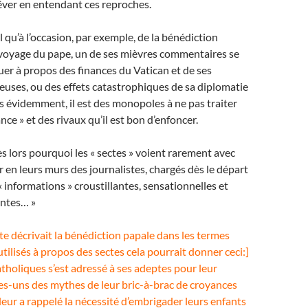
rêver en entendant ces reproches.
l qu’à l’occasion, par exemple, de la bénédiction
 voyage du pape, un de ses mièvres commentaires se
uer à propos des finances du Vatican et de ses
uses, ou des effets catastrophiques de sa diplomatie
 évidemment, il est des monopoles à ne pas traiter
ce » et des rivaux qu’il est bon d’enfoncer.
lors pourquoi les « sectes » voient rarement avec
r en leurs murs des journalistes, chargés dès le départ
 informations » croustillantes, sensationnelles et
antes… »
ste décrivait la bénédiction papale dans les termes
tilisés à propos des sectes cela pourrait donner ceci:]
tholiques s’est adressé à ses adeptes pour leur
es-uns des mythes de leur bric-à-brac de croyances
l leur a rappelé la nécessité d’embrigader leurs enfants