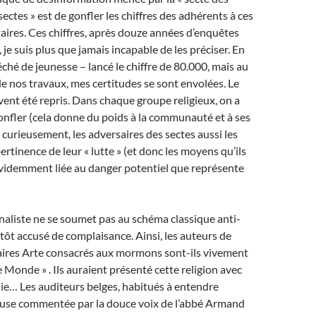
ectes » est de gonfler les chiffres des adhérents à ces
taires. Ces chiffres, après douze années d’enquêtes
 je suis plus que jamais incapable de les préciser. En
éché de jeunesse – lancé le chiffre de 80.000, mais au
de nos travaux, mes certitudes se sont envolées. Le
ouvent été repris. Dans chaque groupe religieux, on a
onfler (cela donne du poids à la communauté et à ses
 curieusement, les adversaires des sectes aussi les
pertinence de leur « lutte » (et donc les moyens qu’ils
évidemment liée au danger potentiel que représente
naliste ne se soumet pas au schéma classique anti-
sitôt accusé de complaisance. Ainsi, les auteurs de
res Arte consacrés aux mormons sont-ils vivement
e Monde » . Ils auraient présenté cette religion avec
ie… Les auditeurs belges, habitués à entendre
gieuse commentée par la douce voix de l’abbé Armand