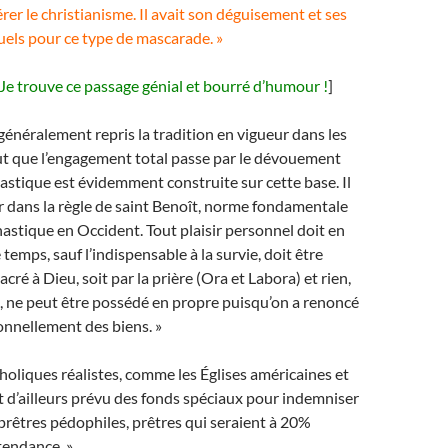
érer le christianisme. Il avait son déguisement et ses
tuels pour ce type de mascarade. »
Je trouve ce passage génial et bourré d’humour !
]
 généralement repris la tradition en vigueur dans les
eut que l’engagement total passe par le dévouement
nastique est évidemment construite sur cette base. Il
r dans la règle de saint Benoît, norme fondamentale
astique en Occident. Tout plaisir personnel doit en
e temps, sauf l’indispensable à la survie, doit être
ré à Dieu, soit par la prière (Ora et Labora) et rien,
, ne peut être possédé en propre puisqu’on a renoncé
onnellement des biens. »
tholiques réalistes, comme les Églises américaines et
 d’ailleurs prévu des fonds spéciaux pour indemniser
 prêtres pédophiles, prêtres qui seraient à 20%
tendance. »