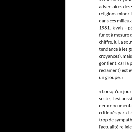
adversaires des s
religions minori
dans ces milieux,
1981, j’avais – p
fur et à mesure 
chiffre, lui, a s
tendance à les g
croyances), mais
gonflent, car la 
réclament) est 
un groupe. »
« Lorsqu’un jour
secte, il est aus
deux documentai
critiqués par « L
trop de sympath
l’actualité reli