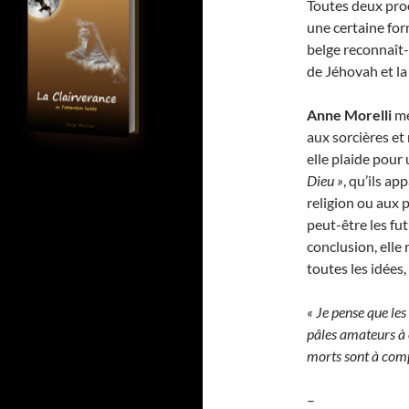
Toutes deux pr
une certaine for
belge reconnaît-i
de Jéhovah et la
Anne Morelli
me
aux sorcières et
elle plaide pour 
Dieu »
, qu’ils a
religion ou aux 
peut-être les fu
conclusion, elle 
toutes les idées,
« Je pense que les
pâles amateurs à c
morts sont à comp
–