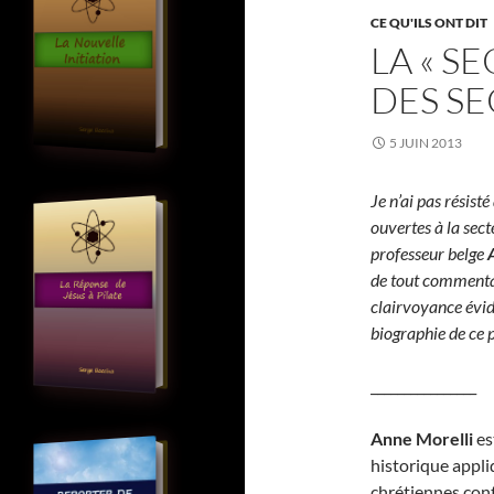
CE QU'ILS ONT DIT
LA « S
DES SE
5 JUIN 2013
Je n’ai pas résisté
ouvertes à la sect
professeur belge
de tout commentair
clairvoyance évid
biographie de ce p
________________
A
nne Morelli
es
historique appli
chrétiennes con