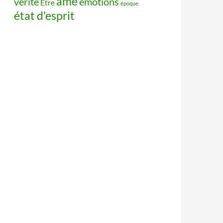
âme
vérité
émotions
Être
époque
état d'esprit