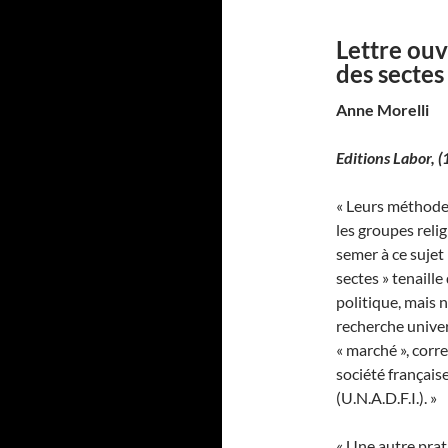
Lettre ouv
des sectes
Anne Morelli
Editions Labor,
(
« Leurs méthodes
les groupes reli
semer à ce sujet
sectes » tenaill
politique, mais 
recherche univer
« marché », cor
société française
(U.N.A.D.F.I.). »
« Une autre prat