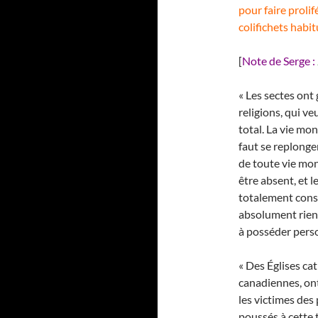
pour faire prolif
colifichets habi
[
Note de Serge :
« Les sectes ont
religions, qui v
total. La vie mo
faut se replonge
de toute vie mon
être absent, et l
totalement consac
absolument rien
à posséder pers
« Des Églises ca
canadiennes, ont
les victimes des
poussés à cette 