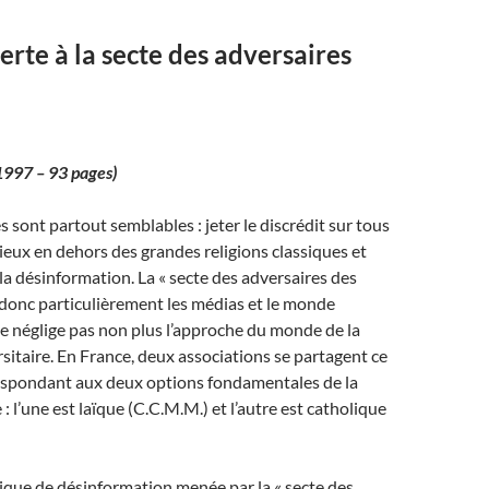
erte à la secte des adversaires
1997 – 93 pages)
 sont partout semblables : jeter le discrédit sur tous
gieux en dehors des grandes religions classiques et
 la désinformation. La « secte des adversaires des
e donc particulièrement les médias et le monde
ne néglige pas non plus l’approche du monde de la
sitaire. En France, deux associations se partagent ce
respondant aux deux options fondamentales de la
 : l’une est laïque (C.C.M.M.) et l’autre est catholique
ique de désinformation menée par la « secte des