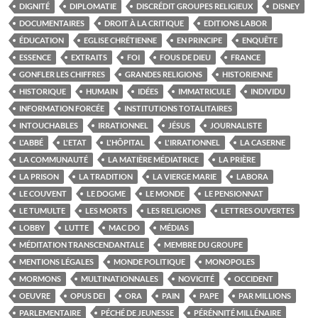
DIGNITÉ
DIPLOMATIE
DISCRÉDIT GROUPES RELIGIEUX
DISNEY
DOCUMENTAIRES
DROIT À LA CRITIQUE
EDITIONS LABOR
ÉDUCATION
EGLISE CHRÉTIENNE
EN PRINCIPE
ENQUÊTE
ESSENCE
EXTRAITS
FOI
FOUS DE DIEU
FRANCE
GONFLER LES CHIFFRES
GRANDES RELIGIONS
HISTORIENNE
HISTORIQUE
HUMAIN
IDÉES
IMMATRICULE
INDIVIDU
INFORMATION FORCÉE
INSTITUTIONS TOTALITAIRES
INTOUCHABLES
IRRATIONNEL
JÉSUS
JOURNALISTE
L'ABBÉ
L'ETAT
L'HÔPITAL
L'IRRATIONNEL
LA CASERNE
LA COMMUNAUTÉ
LA MATIÈRE MÉDIATRICE
LA PRIÈRE
LA PRISON
LA TRADITION
LA VIERGE MARIE
LABORA
LE COUVENT
LE DOGME
LE MONDE
LE PENSIONNAT
LE TUMULTE
LES MORTS
LES RELIGIONS
LETTRES OUVERTES
LOBBY
LUTTE
MAC DO
MÉDIAS
MÉDITATION TRANSCENDANTALE
MEMBRE DU GROUPE
MENTIONS LÉGALES
MONDE POLITIQUE
MONOPOLES
MORMONS
MULTINATIONNALES
NOVICITÉ
OCCIDENT
OEUVRE
OPUS DEI
ORA
PAIN
PAPE
PAR MILLIONS
PARLEMENTAIRE
PÉCHÉ DE JEUNESSE
PÉRÉNNITÉ MILLÉNAIRE