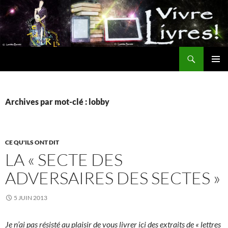
Aller
au
contenu
Recherche
MENU
PRINCI
Archives par mot-clé : lobby
CE QU'ILS ONT DIT
LA « SECTE DES
ADVERSAIRES DES SECTES »
5 JUIN 2013
Je n’ai pas résisté au plaisir de vous livrer ici des extraits de « lettres