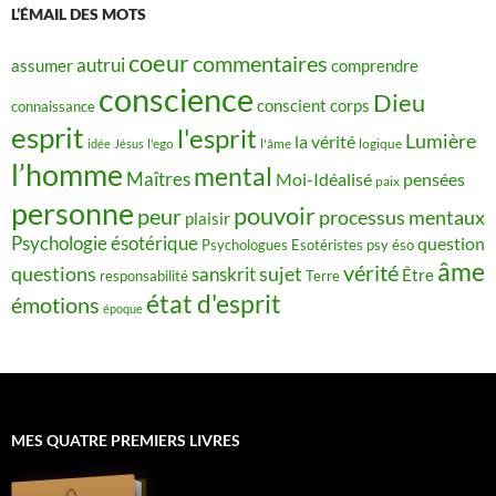
L’ÉMAIL DES MOTS
coeur
commentaires
autrui
assumer
comprendre
conscience
Dieu
conscient
corps
connaissance
esprit
l'esprit
Lumière
la vérité
idée
Jésus
l'ego
l'âme
logique
l’homme
mental
Maîtres
Moi-Idéalisé
pensées
paix
personne
pouvoir
peur
processus mentaux
plaisir
Psychologie ésotérique
question
Psychologues Esotéristes
psy éso
âme
vérité
questions
sujet
sanskrit
Être
responsabilité
Terre
état d'esprit
émotions
époque
MES QUATRE PREMIERS LIVRES