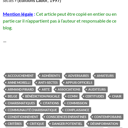
sectes »
(Editions Labor, 1997)
Mention légale
:
Cet article peut être copié en entier ou en
partie car il n’appartient pas à l’auteur et responsable de ce
blog.
—
ACCOUCHEMENT
ADHÉRENTS
ADVERSAIRES
AMATEURS
ANNE MORELLI
ANTI-SECTES
APPUIS OFFICIELS
ARMAND PIRARD
ARTE
ASSOCIATIONS
AUDITEURS
BELGE
BÉNÉDICTION PASCALE
CCMM
CERTITUDES
CHAIR
CHARISMATIQUES
CITATIONS
COMMISSION
COMMUNAUTÉ CHARISMATIQUE
COMPLAISANCE
CONDITIONNEMENT
CONSCIENCES ENFANTINES
CONTEMPORAINS
CRITÈRES
CRITIQUE
DANGER POTENTIEL
DÉSINFORMATION