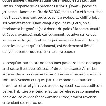
douze années d’enquêtes dans ces milieux, je suis plus que
jamais incapable de les préciser. En 1981, j’avais – péché de
jeunesse – lancé le chiffre de 80.000, mais au fur et à mesure de
nos travaux, mes certitudes se sont envolées. Le chiffre, lui, a
souvent été repris. Dans chaque groupe religieux, on a
tendance à les gonfler (cela donne du poids à la communauté
et à ses croyances), mais curieusement, les adversaires des
sectes aussi les gonflent, car la pertinence de leur « lutte » (et
donc les moyens qu’ils réclament) est évidemment liée au
danger potentiel que représente un groupe. »
« Lorsqu’un journaliste ne se soumet pas au schéma classique
anti-secte, il est aussitôt accusé de complaisance. Ainsi, les
auteurs de deux documentaires Arte consacrés aux mormons
sont-ils vivement critiqués par « Le Monde » . Ils auraient
présenté cette religion avec trop de sympathie… Les auditeurs
belges, habitués à entendre l’actualité religieuse commentée
par la douce voix de l’abbé Armand Pirard, croient rêver en
entendant ces reproches.