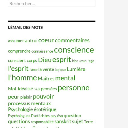
Rechercher :
L’ÉMAIL DES MOTS
coeur
commentaires
autrui
assumer
conscience
comprendre
connaissance
esprit
Dieu
conscient
corps
idée
Jésus
l'ego
l'esprit
Lumière
la vérité
l'âme
logique
l’homme
mental
Maîtres
personne
Moi-Idéalisé
pensées
paix
pouvoir
peur
plaisir
processus mentaux
Psychologie ésotérique
question
Psychologues Esotéristes
psy éso
questions
sujet
sanskrit
responsabilité
Terre