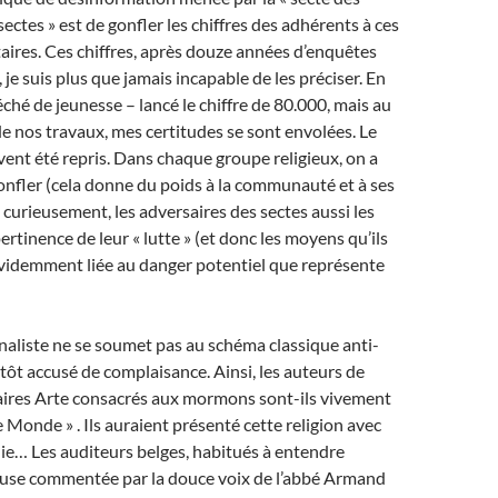
ectes » est de gonfler les chiffres des adhérents à ces
taires. Ces chiffres, après douze années d’enquêtes
 je suis plus que jamais incapable de les préciser. En
éché de jeunesse – lancé le chiffre de 80.000, mais au
de nos travaux, mes certitudes se sont envolées. Le
ouvent été repris. Dans chaque groupe religieux, on a
onfler (cela donne du poids à la communauté et à ses
 curieusement, les adversaires des sectes aussi les
pertinence de leur « lutte » (et donc les moyens qu’ils
évidemment liée au danger potentiel que représente
naliste ne se soumet pas au schéma classique anti-
sitôt accusé de complaisance. Ainsi, les auteurs de
res Arte consacrés aux mormons sont-ils vivement
e Monde » . Ils auraient présenté cette religion avec
ie… Les auditeurs belges, habitués à entendre
gieuse commentée par la douce voix de l’abbé Armand