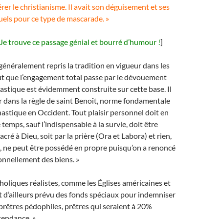
érer le christianisme. Il avait son déguisement et ses
tuels pour ce type de mascarade. »
Je trouve ce passage génial et bourré d’humour !
]
 généralement repris la tradition en vigueur dans les
eut que l’engagement total passe par le dévouement
nastique est évidemment construite sur cette base. Il
r dans la règle de saint Benoît, norme fondamentale
astique en Occident. Tout plaisir personnel doit en
e temps, sauf l’indispensable à la survie, doit être
ré à Dieu, soit par la prière (Ora et Labora) et rien,
, ne peut être possédé en propre puisqu’on a renoncé
onnellement des biens. »
tholiques réalistes, comme les Églises américaines et
 d’ailleurs prévu des fonds spéciaux pour indemniser
 prêtres pédophiles, prêtres qui seraient à 20%
tendance. »