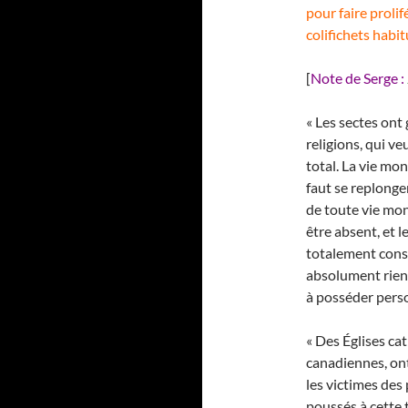
pour faire prolif
colifichets habi
[
Note de Serge :
« Les sectes ont
religions, qui v
total. La vie mo
faut se replonge
de toute vie mon
être absent, et l
totalement consac
absolument rien
à posséder pers
« Des Églises ca
canadiennes, ont
les victimes des
poussés à cette 