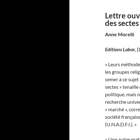
Lettre ouv
des sectes
Anne Morelli
Editions Labor,
(
« Leurs méthodes
les groupes reli
semer à ce sujet
sectes » tenaill
politique, mais 
recherche univer
« marché », cor
société française
(U.N.A.D.F.I.). »
« Une autre prat