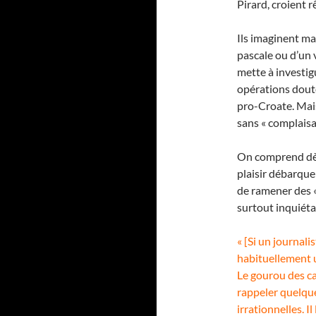
Pirard, croient 
Ils imaginent ma
pascale ou d’un
mette à investig
opérations doute
pro-Croate. Mais
sans « complaisan
On comprend dès 
plaisir débarque
de ramener des «
surtout inquiét
« [Si un journali
habituellement u
Le gourou des ca
rappeler quelqu
irrationnelles. I