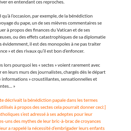
rêver en entendant ces reproches.
l qu’à l’occasion, par exemple, de la bénédiction
 voyage du pape, un de ses mièvres commentaires se
uer à propos des finances du Vatican et de ses
uses, ou des effets catastrophiques de sa diplomatie
 évidemment, il est des monopoles à ne pas traiter
ce » et des rivaux qu’il est bon d’enfoncer.
lors pourquoi les « sectes » voient rarement avec
r en leurs murs des journalistes, chargés dès le départ
 informations » croustillantes, sensationnelles et
antes… »
ste décrivait la bénédiction papale dans les termes
tilisés à propos des sectes cela pourrait donner ceci:]
tholiques s’est adressé à ses adeptes pour leur
es-uns des mythes de leur bric-à-brac de croyances
l leur a rappelé la nécessité d’embrigader leurs enfants