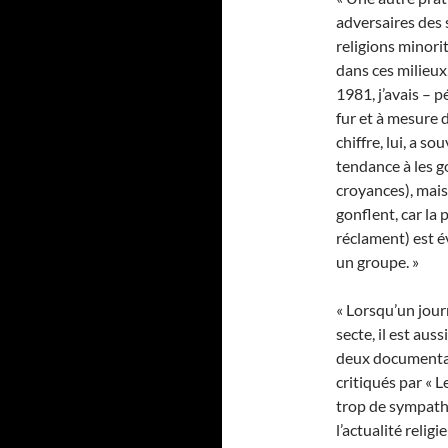
adversaires des s
religions minori
dans ces milieux,
1981, j’avais – p
fur et à mesure 
chiffre, lui, a s
tendance à les g
croyances), mais
gonflent, car la 
réclament) est 
un groupe. »
« Lorsqu’un jour
secte, il est aus
deux documentai
critiqués par « L
trop de sympath
l’actualité reli