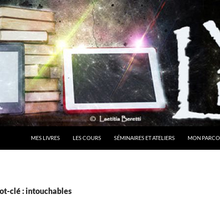
MES LIVRES
LES COURS
SÉMINAIRES ET ATELIERS
MON PARCO
t-clé : intouchables