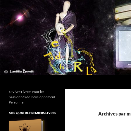
Aller
au
contenu
Recherche
© Vivre Livres! Pour les
passionnés de Développement
Personnel
MES QUATRE PREMIERS LIVRES
Archives par mo