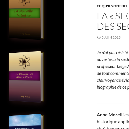
CE QU'ILS ONT DIT
LA « S
DES SE
5 JUIN 2013
Je n’ai pas résisté
ouvertes à la sect
professeur belge
de tout commentair
clairvoyance évid
biographie de ce p
________________
A
nne Morelli
es
historique appli
chrétiennes con