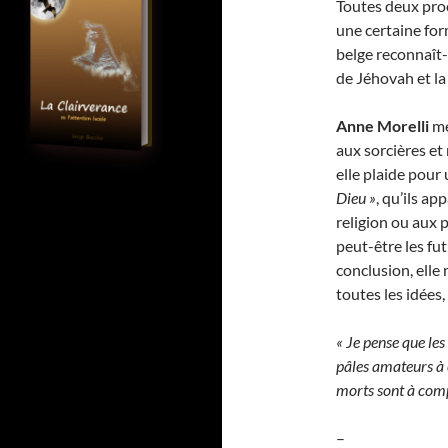
Toutes deux pr
une certaine for
belge reconnaît-i
de Jéhovah et la
Anne Morelli
me
aux sorcières et
elle plaide pour 
Dieu »
, qu’ils a
religion ou aux 
peut-être les fu
conclusion, elle 
toutes les idées,
« Je pense que les
pâles amateurs à c
morts sont à comp
–