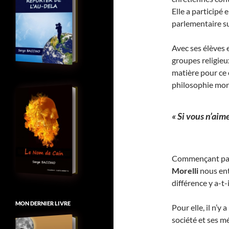
Elle a participé
parlementaire su
Avec ses élèves e
groupes religieux
matière pour ce c
philosophie mora
« Si vous n’aime
Commençant par
Morelli
nous ent
différence y a-t-i
MON DERNIER LIVRE
Pour elle, il n’y
société et ses m