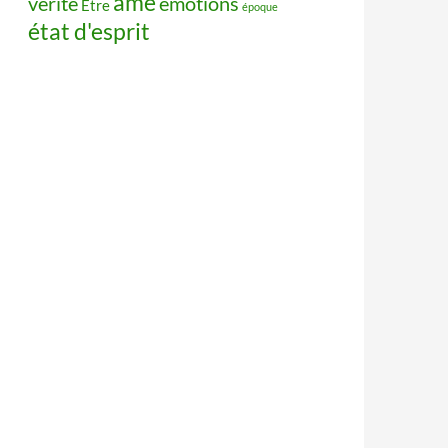
âme
vérité
émotions
Être
époque
état d'esprit