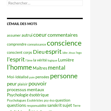
Rechercher :
L’ÉMAIL DES MOTS
coeur
commentaires
autrui
assumer
conscience
comprendre
connaissance
esprit
Dieu
conscient
corps
idée
Jésus
l'ego
l'esprit
Lumière
la vérité
l'âme
logique
l’homme
mental
Maîtres
personne
Moi-Idéalisé
pensées
paix
pouvoir
peur
plaisir
processus mentaux
Psychologie ésotérique
question
Psychologues Esotéristes
psy éso
questions
sujet
sanskrit
responsabilité
Terre