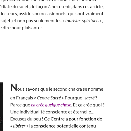
iate du sujet, de façon à ne retenir, dans cet article,
lecteurs, assidus ou occasionnels, qui sont vraiment
 sujet, et non pas seulement les «
touristes spirituels
« ,
e dire pour plaisanter.
N
ous savons que le second chakra se nomme
en Français
« Centre Sacré »
Pourquoi
sacré
?
Parce que
ça crée quelque chose
. Et ça crée quoi ?
Une individualité consciente et éternelle…
Excusez du peu !
Ce Centre a pour fonction de
« libérer »
la conscience potentielle contenu