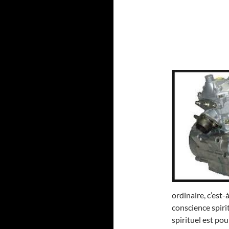
ordinaire, c’est
conscience spirit
spirituel est po