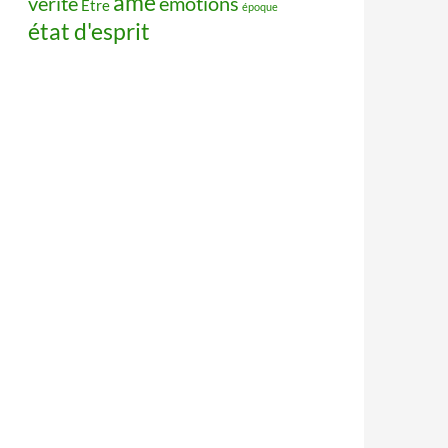
âme
vérité
émotions
Être
époque
état d'esprit