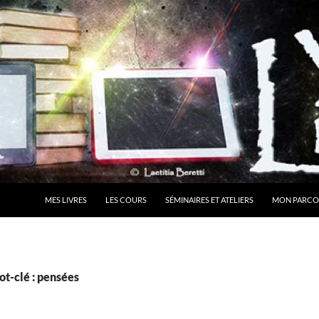
MES LIVRES
LES COURS
SÉMINAIRES ET ATELIERS
MON PARCO
t-clé : pensées