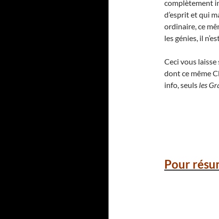
complètement ina
d’esprit et qui 
ordinaire, ce mê
les génies, il n’
Ceci vous laiss
dont ce même Cha
info, seuls
les Gr
Pour résu