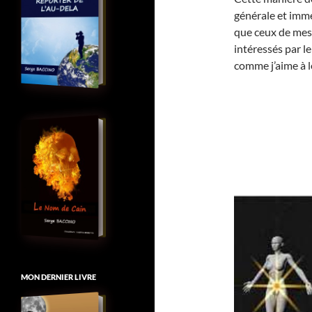
générale et imméd
que ceux de mes 
intéressés par le
comme j’aime à l
MON DERNIER LIVRE