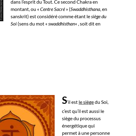
dans l’esprit du Tout.
Ce second Chakra en
montant, ou «
Centre Sacré
» (
Swaddhisthana
, en
sanskrit) est considéré comme étant le
siège du
Soi
(sens du mot «
swaddhisthan
« , soit dit en
S
‘il est
le siège
du Soi,
c’est qu’il est aussi le
siège du processus
énergétique qui
permet à une personne