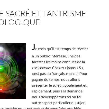
E SACRÉ ET TANTRISME
OLOGIQUE
J
e crois qu’il est temps de révéler
à un public intéressé, une des
facettes les moins connues de la
« science des Chakra »
(sans « S »,
c’est pas du français, merci !) Pour
gagner du temps, nous allons
présenter le sujet globalement et
rapidement, puis à la demande,
nous développerons tel ou tel
autre aspect particulier du sujet.
e procéder nous permettra de nous faire une idée