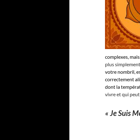
complexes, mais
plus simplement
votre nombril, e
correctement ali
dont la températ
vivre et qui peut
« Je Suis Mo