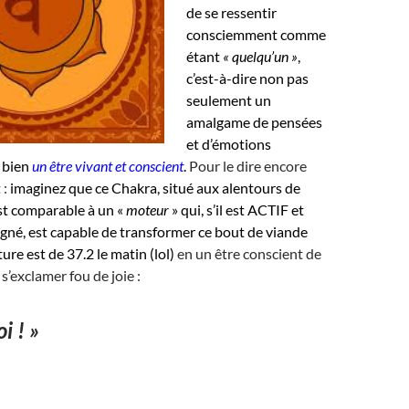
de se ressentir
consciemment comme
étant
« quelqu’un »
,
c’est-à-dire non pas
seulement un
amalgame de pensées
et d’émotions
 bien
un être vivant et conscient
.
Pour le dire encore
 :
imaginez que ce Chakra, situé aux alentours de
st comparable à un «
moteur
» qui, s’il est ACTIF et
gné, est capable de transformer ce bout de viande
ure est de 37.2 le matin (lol)
en un être conscient de
 s’exclamer fou de joie :
i ! »