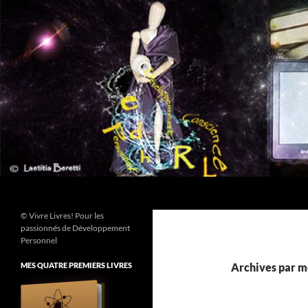
Aller
au
contenu
Recherche
© Vivre Livres! Pour les
passionnés de Développement
Personnel
MES QUATRE PREMIERS LIVRES
Archives par mo