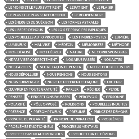
LE MOINS ET LE PLUS S'ATTIRENT
LE PATIENT
LE PLAISIR
LE PLUS ET LE PLUS SE REPOUSSENT
LE RÉCIPIENDAIRE
LES ÉNERGIES DE GUÉRISON
LES FORMES ASTRALES
LES LIBÉRER DE NOUS
LES LOIS ET PRINCIPES IMPLIQUÉS
LES POUBELLES AUTO PRODUITES
LES TIMBRES POSTES
LUMIÈRE
LUMINEUX
MAL VISÉ
MÉDECIN
MÉMORISÉES
MÉTHODE
MOI-IDÉALISÉ
MOT HÉBREU
NATURE
NE CORRESPOND PAS
NE PAS VISER CORRECTEMENT
NOS ABUS PASSÉS
NOS ACTES
NOS PAROLES
NOTRE FAÇON DE PENSER
NOTRE POUBELLE INTIME
NOUS DÉPOLLUER
NOUS PENSONS
NOUS SENTONS
NOUS SUBMERGER
NUIRE DE DIFFÉRENTES FAÇONS
OBTENIR
ŒUVRER EN TOUTE GRATUITÉ
PARLER
PÉCHER
PENSE
PENSÉES
PERCEPTIONS FAUSSÉES
PERCEVOIR
PERSONNE
POLARITÉ
PÔLE OPPOSÉ
POLISSONS
POUBELLES INDUITES
PRÉSENCE
PRÉSOMPTUEUX
PRÉSUMÉ
PRINCE DES DÉMONS
PRINCIPE DE POLARITÉ
PRINCIPE DE VIBRATION
PROBLÈMES
PROBLÈMES ÉMOTIONNELS
PROCESSUS MENTAUX
PROCESSUS MENTAUX MORBIDES
PRODUCTEUR DE DÉMONS