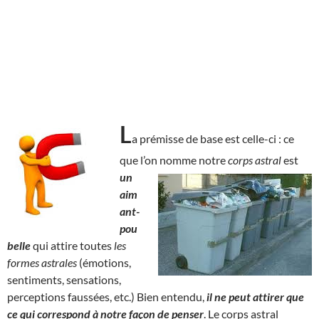
L
a prémisse de base est celle-ci : ce
que l’on nomme notre
corps astral
est
un
aim
ant-
pou
belle
qui attire toutes
les
formes astrales
(émotions,
sentiments, sensations,
perceptions faussées, etc.) Bien entendu,
il ne peut attirer que
ce qui correspond à notre façon de penser
. Le corps astral