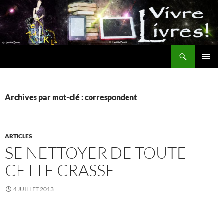
Aller
au
contenu
Recherche
MENU
PRINCI
Archives par mot-clé : correspondent
ARTICLES
SE NETTOYER DE TOUTE
CETTE CRASSE
4 JUILLET 2013