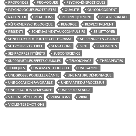
PROFONDES
PROVOQUER
PSYCHO-ÉNERGÉTIQUES
PSYCHOLOGUES ESOTÉRISTES
QUALITÉ
QUI CONCORDENT
RACONTER
RÉACTIONS
RÉCIPROQUEMENT
REFAIRE SURFACE
RÉFORME PSYCHOLOGIQUE
REGORGE
RESPECTIVEMENT
RESSENTI
SCHÉMAS MENTAUX COMPULSIFS
SE NETTOYER
SE NETTOYER DE TOUTES CETTE CRASSE
SE PRENDRE EN CHARGE
SE TROMPER DE CIBLE
SENSATIONS
SENT
SENTIMENTS
SES PROPRES INTÉRÊTS
SUBCONSCIENCE
SUPPRIMER LES EFFETS CUMULÉS
TÉMOIGNAGE
THÉRAPEUTES
TOXIQUES
UN AIMANT-POUBELLE
UNE GAMME
UNE GROSSE POUBELLE GÉANTE
UNE NATURE DÉMONIAQUE
UNE OCCASION FAVORABLE
UNE PARTIE DU PROCESSUS
UNE RÉACTION DÉMESURÉE
UNE SEULE SÉANCE
VA ET NE PÊCHE PLUS
VIBRATIONS
VIBRE
VIOLENTES ÉMOTIONS