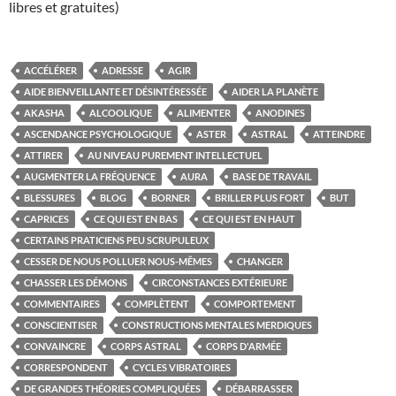
libres et gratuites)
ACCÉLÉRER
ADRESSE
AGIR
AIDE BIENVEILLANTE ET DÉSINTÉRESSÉE
AIDER LA PLANÈTE
AKASHA
ALCOOLIQUE
ALIMENTER
ANODINES
ASCENDANCE PSYCHOLOGIQUE
ASTER
ASTRAL
ATTEINDRE
ATTIRER
AU NIVEAU PUREMENT INTELLECTUEL
AUGMENTER LA FRÉQUENCE
AURA
BASE DE TRAVAIL
BLESSURES
BLOG
BORNER
BRILLER PLUS FORT
BUT
CAPRICES
CE QUI EST EN BAS
CE QUI EST EN HAUT
CERTAINS PRATICIENS PEU SCRUPULEUX
CESSER DE NOUS POLLUER NOUS-MÊMES
CHANGER
CHASSER LES DÉMONS
CIRCONSTANCES EXTÉRIEURE
COMMENTAIRES
COMPLÈTENT
COMPORTEMENT
CONSCIENTISER
CONSTRUCTIONS MENTALES MERDIQUES
CONVAINCRE
CORPS ASTRAL
CORPS D'ARMÉE
CORRESPONDENT
CYCLES VIBRATOIRES
DE GRANDES THÉORIES COMPLIQUÉES
DÉBARRASSER