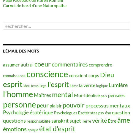
Page Facebook de Karen Romani
Carnet de bord d’une Naturopathe
Rechercher :
L’ÉMAIL DES MOTS
coeur
commentaires
autrui
assumer
comprendre
conscience
Dieu
conscient
corps
connaissance
esprit
l'esprit
Lumière
la vérité
idée
Jésus
l'ego
l'âme
logique
l’homme
mental
Maîtres
Moi-Idéalisé
pensées
paix
personne
pouvoir
peur
processus mentaux
plaisir
Psychologie ésotérique
question
Psychologues Esotéristes
psy éso
âme
vérité
questions
sujet
sanskrit
Être
responsabilité
Terre
état d'esprit
émotions
époque