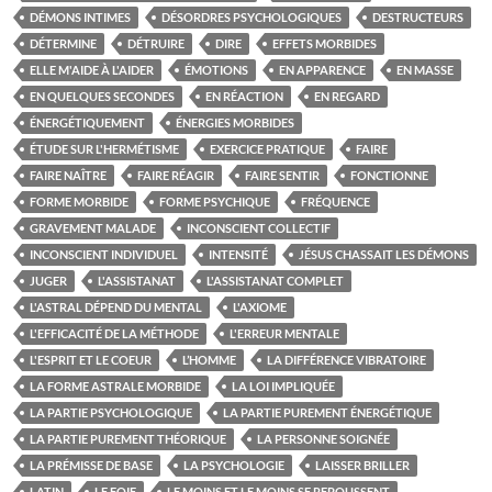
DÉMONS INTIMES
DÉSORDRES PSYCHOLOGIQUES
DESTRUCTEURS
DÉTERMINE
DÉTRUIRE
DIRE
EFFETS MORBIDES
ELLE M'AIDE À L'AIDER
ÉMOTIONS
EN APPARENCE
EN MASSE
EN QUELQUES SECONDES
EN RÉACTION
EN REGARD
ÉNERGÉTIQUEMENT
ÉNERGIES MORBIDES
ÉTUDE SUR L'HERMÉTISME
EXERCICE PRATIQUE
FAIRE
FAIRE NAÎTRE
FAIRE RÉAGIR
FAIRE SENTIR
FONCTIONNE
FORME MORBIDE
FORME PSYCHIQUE
FRÉQUENCE
GRAVEMENT MALADE
INCONSCIENT COLLECTIF
INCONSCIENT INDIVIDUEL
INTENSITÉ
JÉSUS CHASSAIT LES DÉMONS
JUGER
L'ASSISTANAT
L'ASSISTANAT COMPLET
L'ASTRAL DÉPEND DU MENTAL
L'AXIOME
L'EFFICACITÉ DE LA MÉTHODE
L'ERREUR MENTALE
L'ESPRIT ET LE COEUR
L’HOMME
LA DIFFÉRENCE VIBRATOIRE
LA FORME ASTRALE MORBIDE
LA LOI IMPLIQUÉE
LA PARTIE PSYCHOLOGIQUE
LA PARTIE PUREMENT ÉNERGÉTIQUE
LA PARTIE PUREMENT THÉORIQUE
LA PERSONNE SOIGNÉE
LA PRÉMISSE DE BASE
LA PSYCHOLOGIE
LAISSER BRILLER
LATIN
LE FOIE
LE MOINS ET LE MOINS SE REPOUSSENT