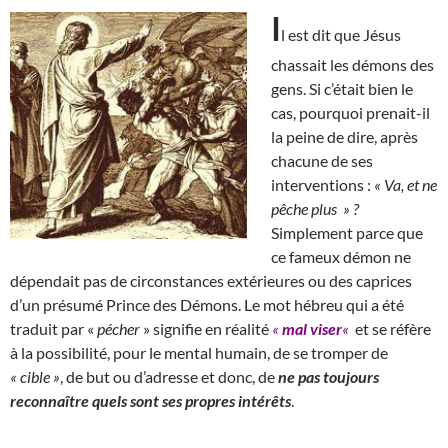
I
l est dit que Jésus
chassait les démons des
gens. Si c’était bien le
cas, pourquoi prenait-il
la peine de dire, après
chacune de ses
interventions :
« Va, et ne
pêche plus » ?
Simplement parce que
ce fameux démon ne
dépendait pas de circonstances extérieures ou des caprices
d’un présumé Prince des Démons. Le mot hébreu qui a été
traduit par «
pécher
» signifie en réalité
«
mal viser
«
et se réfère
à la possibilité, pour le mental humain, de se tromper de
« cible »
, de but ou d’adresse et donc, de
ne pas toujours
reconnaître quels sont ses propres intérêts
.