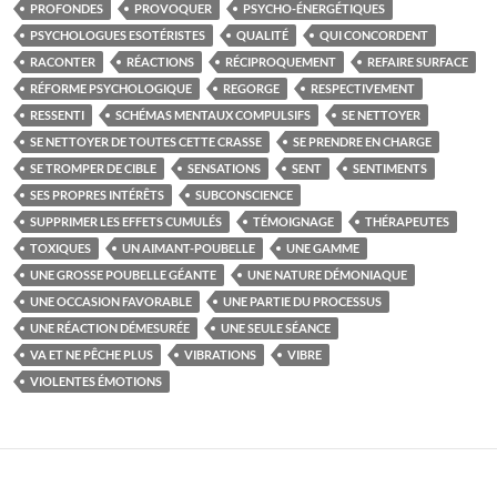
PROFONDES
PROVOQUER
PSYCHO-ÉNERGÉTIQUES
PSYCHOLOGUES ESOTÉRISTES
QUALITÉ
QUI CONCORDENT
RACONTER
RÉACTIONS
RÉCIPROQUEMENT
REFAIRE SURFACE
RÉFORME PSYCHOLOGIQUE
REGORGE
RESPECTIVEMENT
RESSENTI
SCHÉMAS MENTAUX COMPULSIFS
SE NETTOYER
SE NETTOYER DE TOUTES CETTE CRASSE
SE PRENDRE EN CHARGE
SE TROMPER DE CIBLE
SENSATIONS
SENT
SENTIMENTS
SES PROPRES INTÉRÊTS
SUBCONSCIENCE
SUPPRIMER LES EFFETS CUMULÉS
TÉMOIGNAGE
THÉRAPEUTES
TOXIQUES
UN AIMANT-POUBELLE
UNE GAMME
UNE GROSSE POUBELLE GÉANTE
UNE NATURE DÉMONIAQUE
UNE OCCASION FAVORABLE
UNE PARTIE DU PROCESSUS
UNE RÉACTION DÉMESURÉE
UNE SEULE SÉANCE
VA ET NE PÊCHE PLUS
VIBRATIONS
VIBRE
VIOLENTES ÉMOTIONS