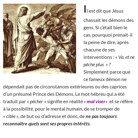
I
l est dit que Jésus
chassait les démons des
gens. Si c’était bien le
cas, pourquoi prenait-il
la peine de dire, après
chacune de ses
interventions :
« Va, et ne
pêche plus » ?
Simplement parce que
ce fameux démon ne
dépendait pas de circonstances extérieures ou des caprices
d’un présumé Prince des Démons. Le mot hébreu qui a été
traduit par «
pécher
» signifie en réalité
«
mal viser
«
et se réfère
à la possibilité, pour le mental humain, de se tromper de
« cible »
, de but ou d’adresse et donc, de
ne pas toujours
reconnaître quels sont ses propres intérêts
.