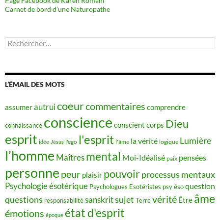
Page Facebook de Karen Romani
Carnet de bord d’une Naturopathe
Rechercher :
L’ÉMAIL DES MOTS
coeur
commentaires
autrui
assumer
comprendre
conscience
Dieu
conscient
corps
connaissance
esprit
l'esprit
Lumière
la vérité
idée
Jésus
l'ego
l'âme
logique
l’homme
mental
Maîtres
Moi-Idéalisé
pensées
paix
personne
pouvoir
peur
processus mentaux
plaisir
Psychologie ésotérique
question
Psychologues Esotéristes
psy éso
âme
vérité
questions
sujet
sanskrit
Être
responsabilité
Terre
état d'esprit
émotions
époque