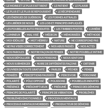
LE MOINS ET LE PLUS S'ATTIRENT
LE PATIENT
LE PLAISIR
LE PLUS ET LE PLUS SE REPOUSSENT
LE RÉCIPIENDAIRE
LES ÉNERGIES DE GUÉRISON
LES FORMES ASTRALES
LES LIBÉRER DE NOUS
LES LOIS ET PRINCIPES IMPLIQUÉS
LES POUBELLES AUTO PRODUITES
LES TIMBRES POSTES
LUMIÈRE
LUMINEUX
MAL VISÉ
MÉDECIN
MÉMORISÉES
MÉTHODE
MOI-IDÉALISÉ
MOT HÉBREU
NATURE
NE CORRESPOND PAS
NE PAS VISER CORRECTEMENT
NOS ABUS PASSÉS
NOS ACTES
NOS PAROLES
NOTRE FAÇON DE PENSER
NOTRE POUBELLE INTIME
NOUS DÉPOLLUER
NOUS PENSONS
NOUS SENTONS
NOUS SUBMERGER
NUIRE DE DIFFÉRENTES FAÇONS
OBTENIR
ŒUVRER EN TOUTE GRATUITÉ
PARLER
PÉCHER
PENSE
PENSÉES
PERCEPTIONS FAUSSÉES
PERCEVOIR
PERSONNE
POLARITÉ
PÔLE OPPOSÉ
POLISSONS
POUBELLES INDUITES
PRÉSENCE
PRÉSOMPTUEUX
PRÉSUMÉ
PRINCE DES DÉMONS
PRINCIPE DE POLARITÉ
PRINCIPE DE VIBRATION
PROBLÈMES
PROBLÈMES ÉMOTIONNELS
PROCESSUS MENTAUX
PROCESSUS MENTAUX MORBIDES
PRODUCTEUR DE DÉMONS