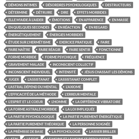
DÉMONS INTIMES
DÉSORDRES PSYCHOLOGIQUES
DESTRUCTEURS
DÉTERMINE
DÉTRUIRE
DIRE
EFFETS MORBIDES
ELLE M'AIDE À L'AIDER
ÉMOTIONS
EN APPARENCE
EN MASSE
EN QUELQUES SECONDES
EN RÉACTION
EN REGARD
ÉNERGÉTIQUEMENT
ÉNERGIES MORBIDES
ÉTUDE SUR L'HERMÉTISME
EXERCICE PRATIQUE
FAIRE
FAIRE NAÎTRE
FAIRE RÉAGIR
FAIRE SENTIR
FONCTIONNE
FORME MORBIDE
FORME PSYCHIQUE
FRÉQUENCE
GRAVEMENT MALADE
INCONSCIENT COLLECTIF
INCONSCIENT INDIVIDUEL
INTENSITÉ
JÉSUS CHASSAIT LES DÉMONS
JUGER
L'ASSISTANAT
L'ASSISTANAT COMPLET
L'ASTRAL DÉPEND DU MENTAL
L'AXIOME
L'EFFICACITÉ DE LA MÉTHODE
L'ERREUR MENTALE
L'ESPRIT ET LE COEUR
L’HOMME
LA DIFFÉRENCE VIBRATOIRE
LA FORME ASTRALE MORBIDE
LA LOI IMPLIQUÉE
LA PARTIE PSYCHOLOGIQUE
LA PARTIE PUREMENT ÉNERGÉTIQUE
LA PARTIE PUREMENT THÉORIQUE
LA PERSONNE SOIGNÉE
LA PRÉMISSE DE BASE
LA PSYCHOLOGIE
LAISSER BRILLER
LATIN
LE FOIE
LE MOINS ET LE MOINS SE REPOUSSENT