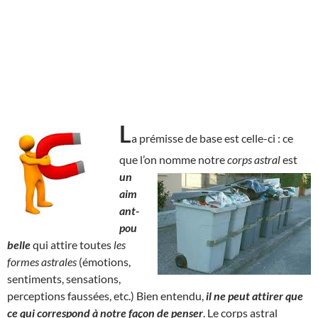
L
a prémisse de base est celle-ci : ce
que l’on nomme notre
corps astral
est
un
aim
ant-
pou
belle
qui attire toutes
les
formes astrales
(émotions,
sentiments, sensations,
perceptions faussées, etc.) Bien entendu,
il ne peut attirer que
ce qui correspond à notre façon de penser
. Le corps astral