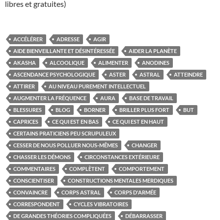
libres et gratuites)
ACCÉLÉRER
ADRESSE
AGIR
AIDE BIENVEILLANTE ET DÉSINTÉRESSÉE
AIDER LA PLANÈTE
AKASHA
ALCOOLIQUE
ALIMENTER
ANODINES
ASCENDANCE PSYCHOLOGIQUE
ASTER
ASTRAL
ATTEINDRE
ATTIRER
AU NIVEAU PUREMENT INTELLECTUEL
AUGMENTER LA FRÉQUENCE
AURA
BASE DE TRAVAIL
BLESSURES
BLOG
BORNER
BRILLER PLUS FORT
BUT
CAPRICES
CE QUI EST EN BAS
CE QUI EST EN HAUT
CERTAINS PRATICIENS PEU SCRUPULEUX
CESSER DE NOUS POLLUER NOUS-MÊMES
CHANGER
CHASSER LES DÉMONS
CIRCONSTANCES EXTÉRIEURE
COMMENTAIRES
COMPLÈTENT
COMPORTEMENT
CONSCIENTISER
CONSTRUCTIONS MENTALES MERDIQUES
CONVAINCRE
CORPS ASTRAL
CORPS D'ARMÉE
CORRESPONDENT
CYCLES VIBRATOIRES
DE GRANDES THÉORIES COMPLIQUÉES
DÉBARRASSER