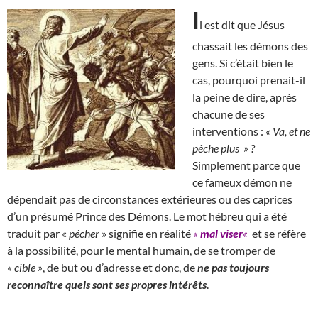
I
l est dit que Jésus
chassait les démons des
gens. Si c’était bien le
cas, pourquoi prenait-il
la peine de dire, après
chacune de ses
interventions :
« Va, et ne
pêche plus » ?
Simplement parce que
ce fameux démon ne
dépendait pas de circonstances extérieures ou des caprices
d’un présumé Prince des Démons. Le mot hébreu qui a été
traduit par «
pécher
» signifie en réalité
«
mal viser
«
et se réfère
à la possibilité, pour le mental humain, de se tromper de
« cible »
, de but ou d’adresse et donc, de
ne pas toujours
reconnaître quels sont ses propres intérêts
.