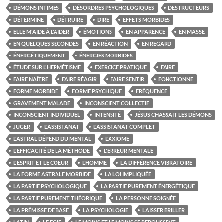
DÉMONS INTIMES
DÉSORDRES PSYCHOLOGIQUES
DESTRUCTEURS
DÉTERMINE
DÉTRUIRE
DIRE
EFFETS MORBIDES
ELLE M'AIDE À L'AIDER
ÉMOTIONS
EN APPARENCE
EN MASSE
EN QUELQUES SECONDES
EN RÉACTION
EN REGARD
ÉNERGÉTIQUEMENT
ÉNERGIES MORBIDES
ÉTUDE SUR L'HERMÉTISME
EXERCICE PRATIQUE
FAIRE
FAIRE NAÎTRE
FAIRE RÉAGIR
FAIRE SENTIR
FONCTIONNE
FORME MORBIDE
FORME PSYCHIQUE
FRÉQUENCE
GRAVEMENT MALADE
INCONSCIENT COLLECTIF
INCONSCIENT INDIVIDUEL
INTENSITÉ
JÉSUS CHASSAIT LES DÉMONS
JUGER
L'ASSISTANAT
L'ASSISTANAT COMPLET
L'ASTRAL DÉPEND DU MENTAL
L'AXIOME
L'EFFICACITÉ DE LA MÉTHODE
L'ERREUR MENTALE
L'ESPRIT ET LE COEUR
L’HOMME
LA DIFFÉRENCE VIBRATOIRE
LA FORME ASTRALE MORBIDE
LA LOI IMPLIQUÉE
LA PARTIE PSYCHOLOGIQUE
LA PARTIE PUREMENT ÉNERGÉTIQUE
LA PARTIE PUREMENT THÉORIQUE
LA PERSONNE SOIGNÉE
LA PRÉMISSE DE BASE
LA PSYCHOLOGIE
LAISSER BRILLER
LATIN
LE FOIE
LE MOINS ET LE MOINS SE REPOUSSENT