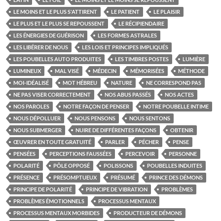
LE MOINS ET LE PLUS S'ATTIRENT
LE PATIENT
LE PLAISIR
LE PLUS ET LE PLUS SE REPOUSSENT
LE RÉCIPIENDAIRE
LES ÉNERGIES DE GUÉRISON
LES FORMES ASTRALES
LES LIBÉRER DE NOUS
LES LOIS ET PRINCIPES IMPLIQUÉS
LES POUBELLES AUTO PRODUITES
LES TIMBRES POSTES
LUMIÈRE
LUMINEUX
MAL VISÉ
MÉDECIN
MÉMORISÉES
MÉTHODE
MOI-IDÉALISÉ
MOT HÉBREU
NATURE
NE CORRESPOND PAS
NE PAS VISER CORRECTEMENT
NOS ABUS PASSÉS
NOS ACTES
NOS PAROLES
NOTRE FAÇON DE PENSER
NOTRE POUBELLE INTIME
NOUS DÉPOLLUER
NOUS PENSONS
NOUS SENTONS
NOUS SUBMERGER
NUIRE DE DIFFÉRENTES FAÇONS
OBTENIR
ŒUVRER EN TOUTE GRATUITÉ
PARLER
PÉCHER
PENSE
PENSÉES
PERCEPTIONS FAUSSÉES
PERCEVOIR
PERSONNE
POLARITÉ
PÔLE OPPOSÉ
POLISSONS
POUBELLES INDUITES
PRÉSENCE
PRÉSOMPTUEUX
PRÉSUMÉ
PRINCE DES DÉMONS
PRINCIPE DE POLARITÉ
PRINCIPE DE VIBRATION
PROBLÈMES
PROBLÈMES ÉMOTIONNELS
PROCESSUS MENTAUX
PROCESSUS MENTAUX MORBIDES
PRODUCTEUR DE DÉMONS