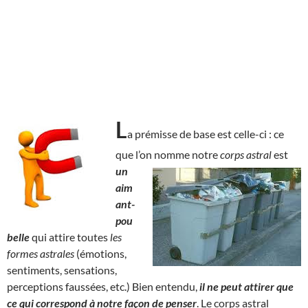
L
a prémisse de base est celle-ci : ce
que l’on nomme notre
corps astral
est
un
aim
ant-
pou
belle
qui attire toutes
les
formes astrales
(émotions,
sentiments, sensations,
perceptions faussées, etc.) Bien entendu,
il ne peut attirer que
ce qui correspond à notre façon de penser
. Le corps astral