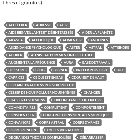
libres et gratuites)
ACCÉLÉRER
ADRESSE
AGIR
AIDE BIENVEILLANTE ET DÉSINTÉRESSÉE
AIDER LA PLANÈTE
AKASHA
ALCOOLIQUE
ALIMENTER
ANODINES
ASCENDANCE PSYCHOLOGIQUE
ASTER
ASTRAL
ATTEINDRE
ATTIRER
AU NIVEAU PUREMENT INTELLECTUEL
AUGMENTER LA FRÉQUENCE
AURA
BASE DE TRAVAIL
BLESSURES
BLOG
BORNER
BRILLER PLUS FORT
BUT
CAPRICES
CE QUI EST EN BAS
CE QUI EST EN HAUT
CERTAINS PRATICIENS PEU SCRUPULEUX
CESSER DE NOUS POLLUER NOUS-MÊMES
CHANGER
CHASSER LES DÉMONS
CIRCONSTANCES EXTÉRIEURE
COMMENTAIRES
COMPLÈTENT
COMPORTEMENT
CONSCIENTISER
CONSTRUCTIONS MENTALES MERDIQUES
CONVAINCRE
CORPS ASTRAL
CORPS D'ARMÉE
CORRESPONDENT
CYCLES VIBRATOIRES
DE GRANDES THÉORIES COMPLIQUÉES
DÉBARRASSER