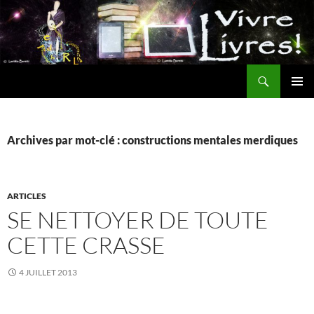
Aller
au
contenu
Recherche
MENU
PRINCI
Archives par mot-clé : constructions mentales merdiques
ARTICLES
SE NETTOYER DE TOUTE
CETTE CRASSE
4 JUILLET 2013