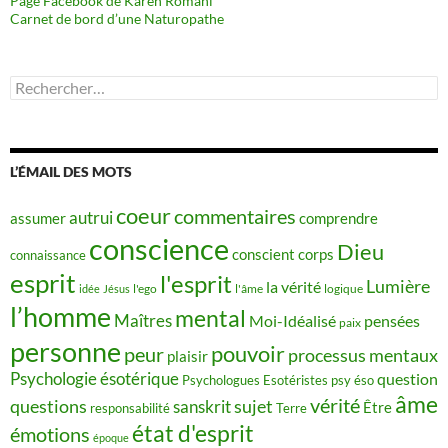
Page Facebook de Karen Romani
Carnet de bord d’une Naturopathe
Rechercher :
L’ÉMAIL DES MOTS
coeur
commentaires
autrui
assumer
comprendre
conscience
Dieu
conscient
corps
connaissance
esprit
l'esprit
Lumière
la vérité
idée
Jésus
l'ego
l'âme
logique
l’homme
mental
Maîtres
Moi-Idéalisé
pensées
paix
personne
pouvoir
peur
processus mentaux
plaisir
Psychologie ésotérique
question
Psychologues Esotéristes
psy éso
âme
vérité
questions
sujet
sanskrit
Être
responsabilité
Terre
état d'esprit
émotions
époque