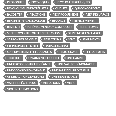
PROFONDES
PROVOQUER
PSYCHO-ÉNERGÉTIQUES
PSYCHOLOGUES ESOTÉRISTES
QUALITÉ
QUI CONCORDENT
RACONTER
RÉACTIONS
RÉCIPROQUEMENT
REFAIRE SURFACE
RÉFORME PSYCHOLOGIQUE
REGORGE
RESPECTIVEMENT
RESSENTI
SCHÉMAS MENTAUX COMPULSIFS
SE NETTOYER
SE NETTOYER DE TOUTES CETTE CRASSE
SE PRENDRE EN CHARGE
SE TROMPER DE CIBLE
SENSATIONS
SENT
SENTIMENTS
SES PROPRES INTÉRÊTS
SUBCONSCIENCE
SUPPRIMER LES EFFETS CUMULÉS
TÉMOIGNAGE
THÉRAPEUTES
TOXIQUES
UN AIMANT-POUBELLE
UNE GAMME
UNE GROSSE POUBELLE GÉANTE
UNE NATURE DÉMONIAQUE
UNE OCCASION FAVORABLE
UNE PARTIE DU PROCESSUS
UNE RÉACTION DÉMESURÉE
UNE SEULE SÉANCE
VA ET NE PÊCHE PLUS
VIBRATIONS
VIBRE
VIOLENTES ÉMOTIONS