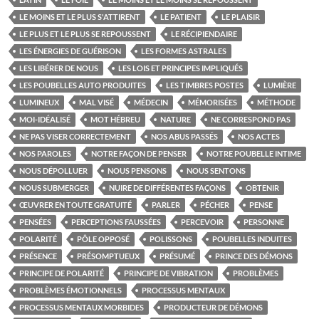
LE MOINS ET LE PLUS S'ATTIRENT
LE PATIENT
LE PLAISIR
LE PLUS ET LE PLUS SE REPOUSSENT
LE RÉCIPIENDAIRE
LES ÉNERGIES DE GUÉRISON
LES FORMES ASTRALES
LES LIBÉRER DE NOUS
LES LOIS ET PRINCIPES IMPLIQUÉS
LES POUBELLES AUTO PRODUITES
LES TIMBRES POSTES
LUMIÈRE
LUMINEUX
MAL VISÉ
MÉDECIN
MÉMORISÉES
MÉTHODE
MOI-IDÉALISÉ
MOT HÉBREU
NATURE
NE CORRESPOND PAS
NE PAS VISER CORRECTEMENT
NOS ABUS PASSÉS
NOS ACTES
NOS PAROLES
NOTRE FAÇON DE PENSER
NOTRE POUBELLE INTIME
NOUS DÉPOLLUER
NOUS PENSONS
NOUS SENTONS
NOUS SUBMERGER
NUIRE DE DIFFÉRENTES FAÇONS
OBTENIR
ŒUVRER EN TOUTE GRATUITÉ
PARLER
PÉCHER
PENSE
PENSÉES
PERCEPTIONS FAUSSÉES
PERCEVOIR
PERSONNE
POLARITÉ
PÔLE OPPOSÉ
POLISSONS
POUBELLES INDUITES
PRÉSENCE
PRÉSOMPTUEUX
PRÉSUMÉ
PRINCE DES DÉMONS
PRINCIPE DE POLARITÉ
PRINCIPE DE VIBRATION
PROBLÈMES
PROBLÈMES ÉMOTIONNELS
PROCESSUS MENTAUX
PROCESSUS MENTAUX MORBIDES
PRODUCTEUR DE DÉMONS