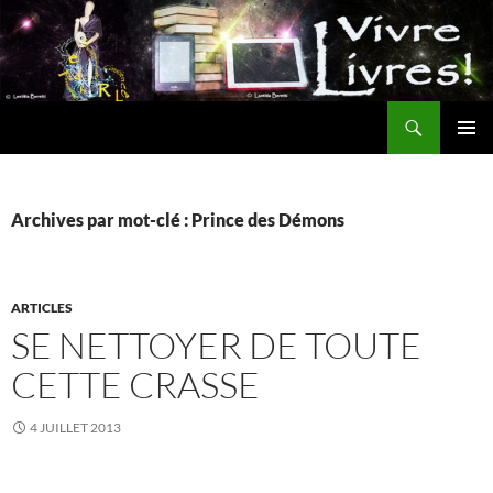
Aller
au
contenu
Recherche
MENU
PRINCI
Archives par mot-clé : Prince des Démons
ARTICLES
SE NETTOYER DE TOUTE
CETTE CRASSE
4 JUILLET 2013