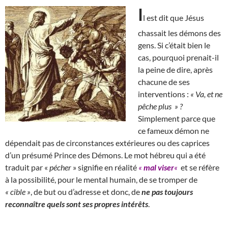
I
l est dit que Jésus
chassait les démons des
gens. Si c’était bien le
cas, pourquoi prenait-il
la peine de dire, après
chacune de ses
interventions :
« Va, et ne
pêche plus » ?
Simplement parce que
ce fameux démon ne
dépendait pas de circonstances extérieures ou des caprices
d’un présumé Prince des Démons. Le mot hébreu qui a été
traduit par «
pécher
» signifie en réalité
«
mal viser
«
et se réfère
à la possibilité, pour le mental humain, de se tromper de
« cible »
, de but ou d’adresse et donc, de
ne pas toujours
reconnaître quels sont ses propres intérêts
.