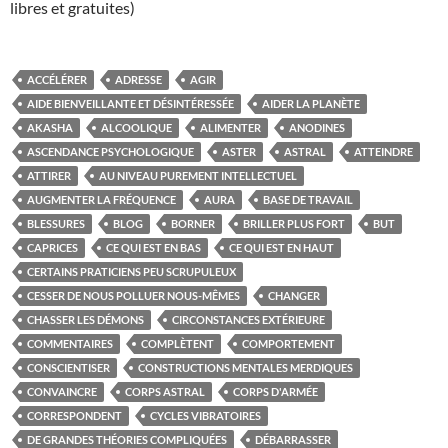
libres et gratuites)
ACCÉLÉRER
ADRESSE
AGIR
AIDE BIENVEILLANTE ET DÉSINTÉRESSÉE
AIDER LA PLANÈTE
AKASHA
ALCOOLIQUE
ALIMENTER
ANODINES
ASCENDANCE PSYCHOLOGIQUE
ASTER
ASTRAL
ATTEINDRE
ATTIRER
AU NIVEAU PUREMENT INTELLECTUEL
AUGMENTER LA FRÉQUENCE
AURA
BASE DE TRAVAIL
BLESSURES
BLOG
BORNER
BRILLER PLUS FORT
BUT
CAPRICES
CE QUI EST EN BAS
CE QUI EST EN HAUT
CERTAINS PRATICIENS PEU SCRUPULEUX
CESSER DE NOUS POLLUER NOUS-MÊMES
CHANGER
CHASSER LES DÉMONS
CIRCONSTANCES EXTÉRIEURE
COMMENTAIRES
COMPLÈTENT
COMPORTEMENT
CONSCIENTISER
CONSTRUCTIONS MENTALES MERDIQUES
CONVAINCRE
CORPS ASTRAL
CORPS D'ARMÉE
CORRESPONDENT
CYCLES VIBRATOIRES
DE GRANDES THÉORIES COMPLIQUÉES
DÉBARRASSER