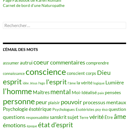
Page Facebook de Karen Romani
Carnet de bord d’une Naturopathe
Rechercher :
L’ÉMAIL DES MOTS
coeur
commentaires
autrui
assumer
comprendre
conscience
Dieu
conscient
corps
connaissance
esprit
l'esprit
Lumière
la vérité
idée
Jésus
l'ego
l'âme
logique
l’homme
mental
Maîtres
Moi-Idéalisé
pensées
paix
personne
pouvoir
peur
processus mentaux
plaisir
Psychologie ésotérique
question
Psychologues Esotéristes
psy éso
âme
vérité
questions
sujet
sanskrit
Être
responsabilité
Terre
état d'esprit
émotions
époque