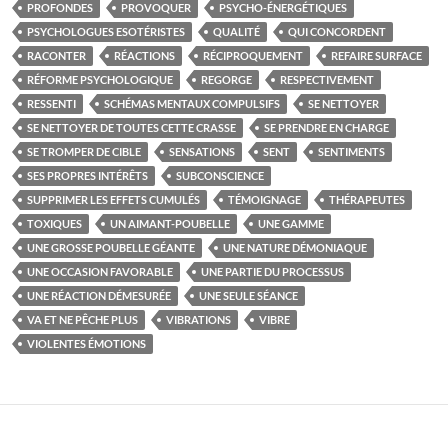
PROFONDES
PROVOQUER
PSYCHO-ÉNERGÉTIQUES
PSYCHOLOGUES ESOTÉRISTES
QUALITÉ
QUI CONCORDENT
RACONTER
RÉACTIONS
RÉCIPROQUEMENT
REFAIRE SURFACE
RÉFORME PSYCHOLOGIQUE
REGORGE
RESPECTIVEMENT
RESSENTI
SCHÉMAS MENTAUX COMPULSIFS
SE NETTOYER
SE NETTOYER DE TOUTES CETTE CRASSE
SE PRENDRE EN CHARGE
SE TROMPER DE CIBLE
SENSATIONS
SENT
SENTIMENTS
SES PROPRES INTÉRÊTS
SUBCONSCIENCE
SUPPRIMER LES EFFETS CUMULÉS
TÉMOIGNAGE
THÉRAPEUTES
TOXIQUES
UN AIMANT-POUBELLE
UNE GAMME
UNE GROSSE POUBELLE GÉANTE
UNE NATURE DÉMONIAQUE
UNE OCCASION FAVORABLE
UNE PARTIE DU PROCESSUS
UNE RÉACTION DÉMESURÉE
UNE SEULE SÉANCE
VA ET NE PÊCHE PLUS
VIBRATIONS
VIBRE
VIOLENTES ÉMOTIONS