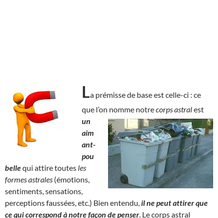
L
a prémisse de base est celle-ci : ce
que l’on nomme notre
corps astral
est
un
aim
ant-
pou
belle
qui attire toutes
les
formes astrales
(émotions,
sentiments, sensations,
perceptions faussées, etc.) Bien entendu,
il ne peut attirer que
ce qui correspond à notre façon de penser
. Le corps astral