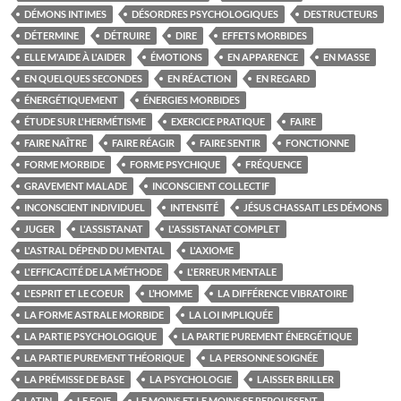
DÉMONS INTIMES
DÉSORDRES PSYCHOLOGIQUES
DESTRUCTEURS
DÉTERMINE
DÉTRUIRE
DIRE
EFFETS MORBIDES
ELLE M'AIDE À L'AIDER
ÉMOTIONS
EN APPARENCE
EN MASSE
EN QUELQUES SECONDES
EN RÉACTION
EN REGARD
ÉNERGÉTIQUEMENT
ÉNERGIES MORBIDES
ÉTUDE SUR L'HERMÉTISME
EXERCICE PRATIQUE
FAIRE
FAIRE NAÎTRE
FAIRE RÉAGIR
FAIRE SENTIR
FONCTIONNE
FORME MORBIDE
FORME PSYCHIQUE
FRÉQUENCE
GRAVEMENT MALADE
INCONSCIENT COLLECTIF
INCONSCIENT INDIVIDUEL
INTENSITÉ
JÉSUS CHASSAIT LES DÉMONS
JUGER
L'ASSISTANAT
L'ASSISTANAT COMPLET
L'ASTRAL DÉPEND DU MENTAL
L'AXIOME
L'EFFICACITÉ DE LA MÉTHODE
L'ERREUR MENTALE
L'ESPRIT ET LE COEUR
L’HOMME
LA DIFFÉRENCE VIBRATOIRE
LA FORME ASTRALE MORBIDE
LA LOI IMPLIQUÉE
LA PARTIE PSYCHOLOGIQUE
LA PARTIE PUREMENT ÉNERGÉTIQUE
LA PARTIE PUREMENT THÉORIQUE
LA PERSONNE SOIGNÉE
LA PRÉMISSE DE BASE
LA PSYCHOLOGIE
LAISSER BRILLER
LATIN
LE FOIE
LE MOINS ET LE MOINS SE REPOUSSENT