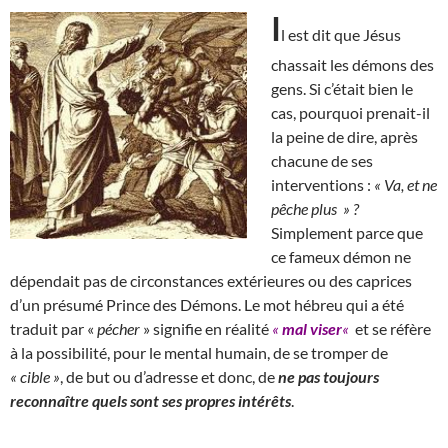
I
l est dit que Jésus
chassait les démons des
gens. Si c’était bien le
cas, pourquoi prenait-il
la peine de dire, après
chacune de ses
interventions :
« Va, et ne
pêche plus » ?
Simplement parce que
ce fameux démon ne
dépendait pas de circonstances extérieures ou des caprices
d’un présumé Prince des Démons. Le mot hébreu qui a été
traduit par «
pécher
» signifie en réalité
«
mal viser
«
et se réfère
à la possibilité, pour le mental humain, de se tromper de
« cible »
, de but ou d’adresse et donc, de
ne pas toujours
reconnaître quels sont ses propres intérêts
.