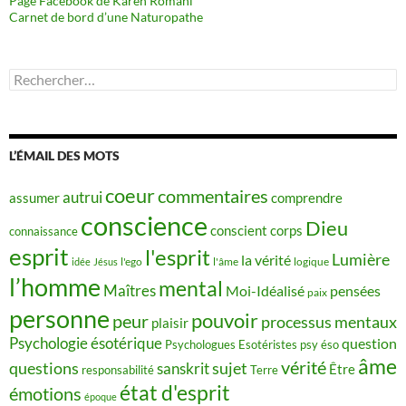
Page Facebook de Karen Romani
Carnet de bord d’une Naturopathe
Rechercher :
L’ÉMAIL DES MOTS
coeur
commentaires
autrui
assumer
comprendre
conscience
Dieu
conscient
corps
connaissance
esprit
l'esprit
Lumière
la vérité
idée
Jésus
l'ego
l'âme
logique
l’homme
mental
Maîtres
Moi-Idéalisé
pensées
paix
personne
pouvoir
peur
processus mentaux
plaisir
Psychologie ésotérique
question
Psychologues Esotéristes
psy éso
âme
vérité
questions
sujet
sanskrit
Être
responsabilité
Terre
état d'esprit
émotions
époque