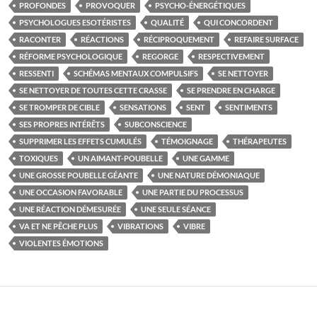
PROFONDES
PROVOQUER
PSYCHO-ÉNERGÉTIQUES
PSYCHOLOGUES ESOTÉRISTES
QUALITÉ
QUI CONCORDENT
RACONTER
RÉACTIONS
RÉCIPROQUEMENT
REFAIRE SURFACE
RÉFORME PSYCHOLOGIQUE
REGORGE
RESPECTIVEMENT
RESSENTI
SCHÉMAS MENTAUX COMPULSIFS
SE NETTOYER
SE NETTOYER DE TOUTES CETTE CRASSE
SE PRENDRE EN CHARGE
SE TROMPER DE CIBLE
SENSATIONS
SENT
SENTIMENTS
SES PROPRES INTÉRÊTS
SUBCONSCIENCE
SUPPRIMER LES EFFETS CUMULÉS
TÉMOIGNAGE
THÉRAPEUTES
TOXIQUES
UN AIMANT-POUBELLE
UNE GAMME
UNE GROSSE POUBELLE GÉANTE
UNE NATURE DÉMONIAQUE
UNE OCCASION FAVORABLE
UNE PARTIE DU PROCESSUS
UNE RÉACTION DÉMESURÉE
UNE SEULE SÉANCE
VA ET NE PÊCHE PLUS
VIBRATIONS
VIBRE
VIOLENTES ÉMOTIONS