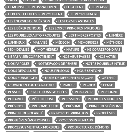
LE MOINS ET LE PLUS S'ATTIRENT
LE PATIENT
LE PLAISIR
LE PLUS ET LE PLUS SE REPOUSSENT
LE RÉCIPIENDAIRE
LES ÉNERGIES DE GUÉRISON
LES FORMES ASTRALES
LES LIBÉRER DE NOUS
LES LOIS ET PRINCIPES IMPLIQUÉS
LES POUBELLES AUTO PRODUITES
LES TIMBRES POSTES
LUMIÈRE
LUMINEUX
MAL VISÉ
MÉDECIN
MÉMORISÉES
MÉTHODE
MOI-IDÉALISÉ
MOT HÉBREU
NATURE
NE CORRESPOND PAS
NE PAS VISER CORRECTEMENT
NOS ABUS PASSÉS
NOS ACTES
NOS PAROLES
NOTRE FAÇON DE PENSER
NOTRE POUBELLE INTIME
NOUS DÉPOLLUER
NOUS PENSONS
NOUS SENTONS
NOUS SUBMERGER
NUIRE DE DIFFÉRENTES FAÇONS
OBTENIR
ŒUVRER EN TOUTE GRATUITÉ
PARLER
PÉCHER
PENSE
PENSÉES
PERCEPTIONS FAUSSÉES
PERCEVOIR
PERSONNE
POLARITÉ
PÔLE OPPOSÉ
POLISSONS
POUBELLES INDUITES
PRÉSENCE
PRÉSOMPTUEUX
PRÉSUMÉ
PRINCE DES DÉMONS
PRINCIPE DE POLARITÉ
PRINCIPE DE VIBRATION
PROBLÈMES
PROBLÈMES ÉMOTIONNELS
PROCESSUS MENTAUX
PROCESSUS MENTAUX MORBIDES
PRODUCTEUR DE DÉMONS