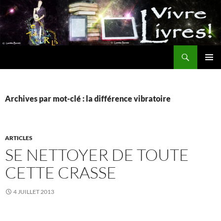
Aller
au
contenu
Recherche
MENU
PRINCI
Archives par mot-clé : la différence vibratoire
ARTICLES
SE NETTOYER DE TOUTE
CETTE CRASSE
4 JUILLET 2013