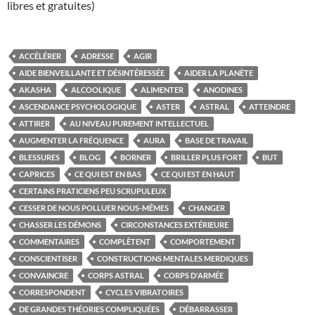
libres et gratuites)
ACCÉLÉRER
ADRESSE
AGIR
AIDE BIENVEILLANTE ET DÉSINTÉRESSÉE
AIDER LA PLANÈTE
AKASHA
ALCOOLIQUE
ALIMENTER
ANODINES
ASCENDANCE PSYCHOLOGIQUE
ASTER
ASTRAL
ATTEINDRE
ATTIRER
AU NIVEAU PUREMENT INTELLECTUEL
AUGMENTER LA FRÉQUENCE
AURA
BASE DE TRAVAIL
BLESSURES
BLOG
BORNER
BRILLER PLUS FORT
BUT
CAPRICES
CE QUI EST EN BAS
CE QUI EST EN HAUT
CERTAINS PRATICIENS PEU SCRUPULEUX
CESSER DE NOUS POLLUER NOUS-MÊMES
CHANGER
CHASSER LES DÉMONS
CIRCONSTANCES EXTÉRIEURE
COMMENTAIRES
COMPLÈTENT
COMPORTEMENT
CONSCIENTISER
CONSTRUCTIONS MENTALES MERDIQUES
CONVAINCRE
CORPS ASTRAL
CORPS D'ARMÉE
CORRESPONDENT
CYCLES VIBRATOIRES
DE GRANDES THÉORIES COMPLIQUÉES
DÉBARRASSER