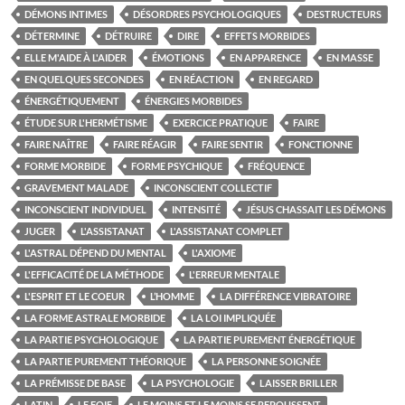
DÉMONS INTIMES
DÉSORDRES PSYCHOLOGIQUES
DESTRUCTEURS
DÉTERMINE
DÉTRUIRE
DIRE
EFFETS MORBIDES
ELLE M'AIDE À L'AIDER
ÉMOTIONS
EN APPARENCE
EN MASSE
EN QUELQUES SECONDES
EN RÉACTION
EN REGARD
ÉNERGÉTIQUEMENT
ÉNERGIES MORBIDES
ÉTUDE SUR L'HERMÉTISME
EXERCICE PRATIQUE
FAIRE
FAIRE NAÎTRE
FAIRE RÉAGIR
FAIRE SENTIR
FONCTIONNE
FORME MORBIDE
FORME PSYCHIQUE
FRÉQUENCE
GRAVEMENT MALADE
INCONSCIENT COLLECTIF
INCONSCIENT INDIVIDUEL
INTENSITÉ
JÉSUS CHASSAIT LES DÉMONS
JUGER
L'ASSISTANAT
L'ASSISTANAT COMPLET
L'ASTRAL DÉPEND DU MENTAL
L'AXIOME
L'EFFICACITÉ DE LA MÉTHODE
L'ERREUR MENTALE
L'ESPRIT ET LE COEUR
L’HOMME
LA DIFFÉRENCE VIBRATOIRE
LA FORME ASTRALE MORBIDE
LA LOI IMPLIQUÉE
LA PARTIE PSYCHOLOGIQUE
LA PARTIE PUREMENT ÉNERGÉTIQUE
LA PARTIE PUREMENT THÉORIQUE
LA PERSONNE SOIGNÉE
LA PRÉMISSE DE BASE
LA PSYCHOLOGIE
LAISSER BRILLER
LATIN
LE FOIE
LE MOINS ET LE MOINS SE REPOUSSENT