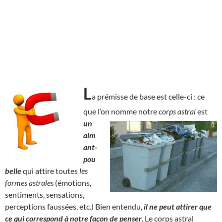
L
a prémisse de base est celle-ci : ce
que l’on nomme notre
corps astral
est
un
aim
ant-
pou
belle
qui attire toutes
les
formes astrales
(émotions,
sentiments, sensations,
perceptions faussées, etc.) Bien entendu,
il ne peut attirer que
ce qui correspond à notre façon de penser
. Le corps astral