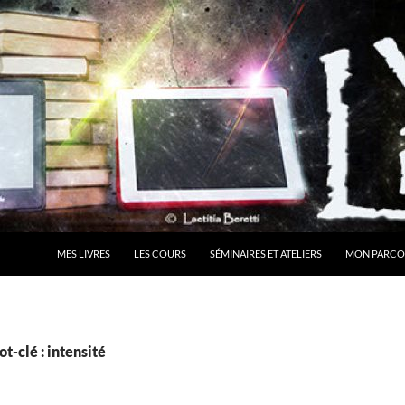
MES LIVRES
LES COURS
SÉMINAIRES ET ATELIERS
MON PARCO
t-clé : intensité