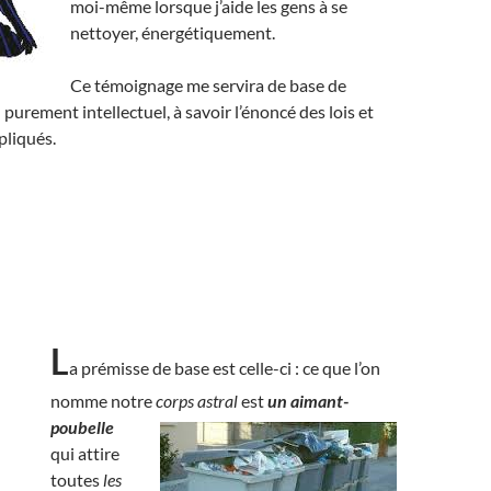
moi-même lorsque j’aide les gens à se
nettoyer, énergétiquement.
Ce témoignage me servira de base de
 purement intellectuel, à savoir l’énoncé des lois et
pliqués.
L
a prémisse de base est celle-ci : ce que l’on
nomme notre
corps astral
est
un aimant-
poubelle
qui attire
toutes
les