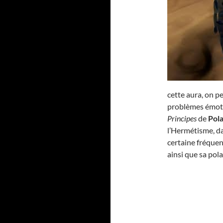
cette aura, on pe
problèmes émotio
Principes
de
Pola
l’Hermétisme, d
certaine fréquen
ainsi que sa pola