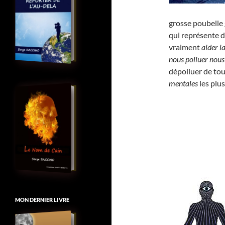
grosse poubelle 
qui représente 
vraiment
aider l
nous polluer no
dépolluer de to
mentales
les plu
MON DERNIER LIVRE