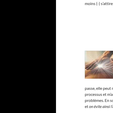
moins (-) s’atti
passe, elle peut
processus et m’a
problèmes. En 
et
on évite ainsi 