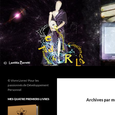
Aller
au
contenu
Recherche
© Vivre Livres! Pour les
passionnés de Développement
Personnel
MES QUATRE PREMIERS LIVRES
Archives par mo