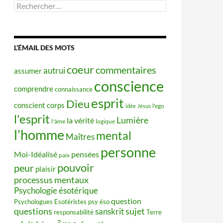
Rechercher :
L’ÉMAIL DES MOTS
coeur
commentaires
autrui
assumer
conscience
comprendre
connaissance
esprit
Dieu
conscient
corps
idée
Jésus
l'ego
l'esprit
Lumière
la vérité
l'âme
logique
l’homme
mental
Maîtres
personne
Moi-Idéalisé
pensées
paix
pouvoir
peur
plaisir
processus mentaux
Psychologie ésotérique
question
Psychologues Esotéristes
psy éso
questions
sujet
sanskrit
responsabilité
Terre