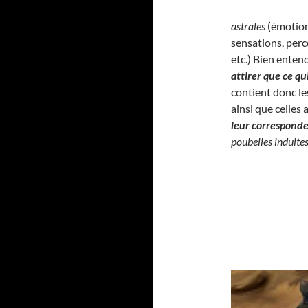
astrales
(émotion
sensations, perc
etc.) Bien enten
attirer que ce q
contient donc l
ainsi que celles
leur correspond
poubelles induite