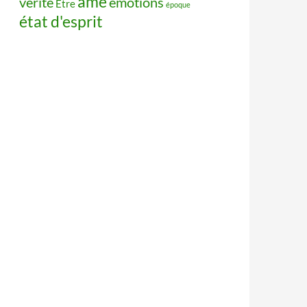
âme
vérité
émotions
Être
époque
état d'esprit