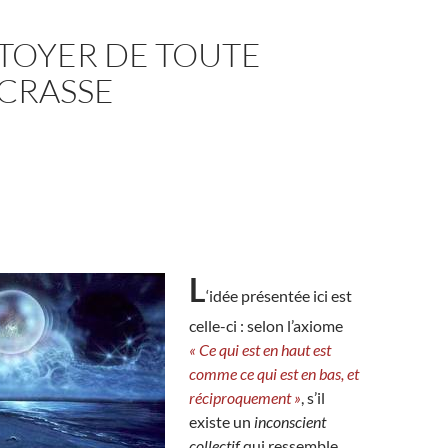
TOYER DE TOUTE
 CRASSE
L
‘idée présentée ici est
celle-ci : selon l’axiome
« Ce qui est en haut est
comme ce qui est en bas, et
réciproquement »
, s’il
existe un
inconscient
collectif
qui ressemble