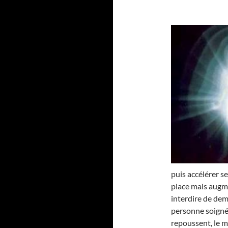
puis accélérer se
place mais augme
interdire de dem
personne soignée.
repoussent, le moi