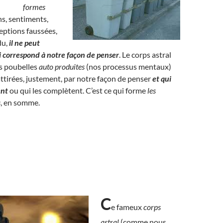
formes
s, sentiments,
eptions faussées,
du,
il ne peut
ui correspond à notre façon de penser
. Le corps astral
es poubelles
auto produites
(nos processus mentaux)
 attirées, justement, par notre façon de penser
et qui
ent
ou qui les complètent. C’est ce qui forme
les
s
, en somme.
C
e fameux
corps
astral
(comme nous