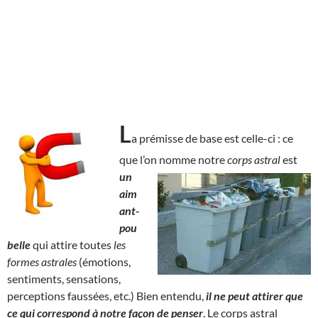
L
a prémisse de base est celle-ci : ce
que l’on nomme notre
corps astral
est
un
aim
ant-
pou
belle
qui attire toutes
les
formes astrales
(émotions,
sentiments, sensations,
perceptions faussées, etc.) Bien entendu,
il ne peut attirer que
ce qui correspond à notre façon de penser
. Le corps astral