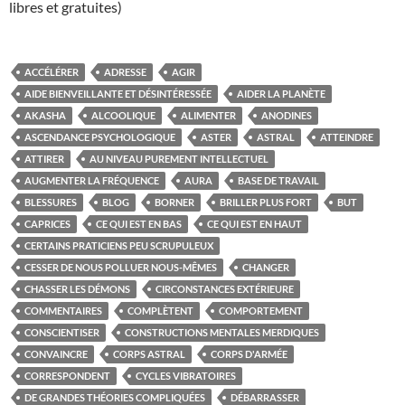
libres et gratuites)
ACCÉLÉRER
ADRESSE
AGIR
AIDE BIENVEILLANTE ET DÉSINTÉRESSÉE
AIDER LA PLANÈTE
AKASHA
ALCOOLIQUE
ALIMENTER
ANODINES
ASCENDANCE PSYCHOLOGIQUE
ASTER
ASTRAL
ATTEINDRE
ATTIRER
AU NIVEAU PUREMENT INTELLECTUEL
AUGMENTER LA FRÉQUENCE
AURA
BASE DE TRAVAIL
BLESSURES
BLOG
BORNER
BRILLER PLUS FORT
BUT
CAPRICES
CE QUI EST EN BAS
CE QUI EST EN HAUT
CERTAINS PRATICIENS PEU SCRUPULEUX
CESSER DE NOUS POLLUER NOUS-MÊMES
CHANGER
CHASSER LES DÉMONS
CIRCONSTANCES EXTÉRIEURE
COMMENTAIRES
COMPLÈTENT
COMPORTEMENT
CONSCIENTISER
CONSTRUCTIONS MENTALES MERDIQUES
CONVAINCRE
CORPS ASTRAL
CORPS D'ARMÉE
CORRESPONDENT
CYCLES VIBRATOIRES
DE GRANDES THÉORIES COMPLIQUÉES
DÉBARRASSER