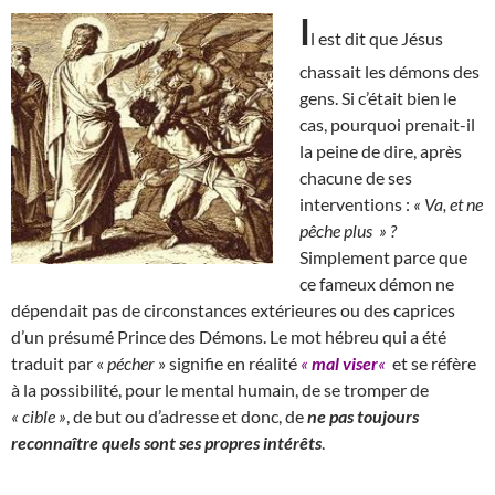
I
l est dit que Jésus
chassait les démons des
gens. Si c’était bien le
cas, pourquoi prenait-il
la peine de dire, après
chacune de ses
interventions :
« Va, et ne
pêche plus » ?
Simplement parce que
ce fameux démon ne
dépendait pas de circonstances extérieures ou des caprices
d’un présumé Prince des Démons. Le mot hébreu qui a été
traduit par «
pécher
» signifie en réalité
«
mal viser
«
et se réfère
à la possibilité, pour le mental humain, de se tromper de
« cible »
, de but ou d’adresse et donc, de
ne pas toujours
reconnaître quels sont ses propres intérêts
.