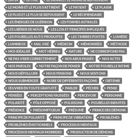
LE MOINS ET LE PLUS S'ATTIRENT
LE PATIENT
LE PLAISIR
LE PLUS ET LE PLUS SE REPOUSSENT
LE RÉCIPIENDAIRE
LES ÉNERGIES DE GUÉRISON
LES FORMES ASTRALES
LES LIBÉRER DE NOUS
LES LOIS ET PRINCIPES IMPLIQUÉS
LES POUBELLES AUTO PRODUITES
LES TIMBRES POSTES
LUMIÈRE
LUMINEUX
MAL VISÉ
MÉDECIN
MÉMORISÉES
MÉTHODE
MOI-IDÉALISÉ
MOT HÉBREU
NATURE
NE CORRESPOND PAS
NE PAS VISER CORRECTEMENT
NOS ABUS PASSÉS
NOS ACTES
NOS PAROLES
NOTRE FAÇON DE PENSER
NOTRE POUBELLE INTIME
NOUS DÉPOLLUER
NOUS PENSONS
NOUS SENTONS
NOUS SUBMERGER
NUIRE DE DIFFÉRENTES FAÇONS
OBTENIR
ŒUVRER EN TOUTE GRATUITÉ
PARLER
PÉCHER
PENSE
PENSÉES
PERCEPTIONS FAUSSÉES
PERCEVOIR
PERSONNE
POLARITÉ
PÔLE OPPOSÉ
POLISSONS
POUBELLES INDUITES
PRÉSENCE
PRÉSOMPTUEUX
PRÉSUMÉ
PRINCE DES DÉMONS
PRINCIPE DE POLARITÉ
PRINCIPE DE VIBRATION
PROBLÈMES
PROBLÈMES ÉMOTIONNELS
PROCESSUS MENTAUX
PROCESSUS MENTAUX MORBIDES
PRODUCTEUR DE DÉMONS