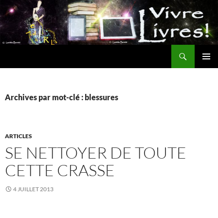
Aller
au
contenu
Recherche
MENU
PRINCI
Archives par mot-clé : blessures
ARTICLES
SE NETTOYER DE TOUTE
CETTE CRASSE
4 JUILLET 2013