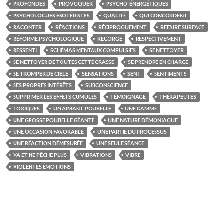
PROFONDES
PROVOQUER
PSYCHO-ÉNERGÉTIQUES
PSYCHOLOGUES ESOTÉRISTES
QUALITÉ
QUI CONCORDENT
RACONTER
RÉACTIONS
RÉCIPROQUEMENT
REFAIRE SURFACE
RÉFORME PSYCHOLOGIQUE
REGORGE
RESPECTIVEMENT
RESSENTI
SCHÉMAS MENTAUX COMPULSIFS
SE NETTOYER
SE NETTOYER DE TOUTES CETTE CRASSE
SE PRENDRE EN CHARGE
SE TROMPER DE CIBLE
SENSATIONS
SENT
SENTIMENTS
SES PROPRES INTÉRÊTS
SUBCONSCIENCE
SUPPRIMER LES EFFETS CUMULÉS
TÉMOIGNAGE
THÉRAPEUTES
TOXIQUES
UN AIMANT-POUBELLE
UNE GAMME
UNE GROSSE POUBELLE GÉANTE
UNE NATURE DÉMONIAQUE
UNE OCCASION FAVORABLE
UNE PARTIE DU PROCESSUS
UNE RÉACTION DÉMESURÉE
UNE SEULE SÉANCE
VA ET NE PÊCHE PLUS
VIBRATIONS
VIBRE
VIOLENTES ÉMOTIONS