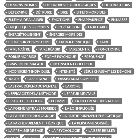
DÉMONS INTIMES
DÉSORDRES PSYCHOLOGIQUES
DESTRUCTEURS
DÉTERMINE
DÉTRUIRE
DIRE
EFFETS MORBIDES
ELLE M'AIDE À L'AIDER
ÉMOTIONS
EN APPARENCE
EN MASSE
EN QUELQUES SECONDES
EN RÉACTION
EN REGARD
ÉNERGÉTIQUEMENT
ÉNERGIES MORBIDES
ÉTUDE SUR L'HERMÉTISME
EXERCICE PRATIQUE
FAIRE
FAIRE NAÎTRE
FAIRE RÉAGIR
FAIRE SENTIR
FONCTIONNE
FORME MORBIDE
FORME PSYCHIQUE
FRÉQUENCE
GRAVEMENT MALADE
INCONSCIENT COLLECTIF
INCONSCIENT INDIVIDUEL
INTENSITÉ
JÉSUS CHASSAIT LES DÉMONS
JUGER
L'ASSISTANAT
L'ASSISTANAT COMPLET
L'ASTRAL DÉPEND DU MENTAL
L'AXIOME
L'EFFICACITÉ DE LA MÉTHODE
L'ERREUR MENTALE
L'ESPRIT ET LE COEUR
L’HOMME
LA DIFFÉRENCE VIBRATOIRE
LA FORME ASTRALE MORBIDE
LA LOI IMPLIQUÉE
LA PARTIE PSYCHOLOGIQUE
LA PARTIE PUREMENT ÉNERGÉTIQUE
LA PARTIE PUREMENT THÉORIQUE
LA PERSONNE SOIGNÉE
LA PRÉMISSE DE BASE
LA PSYCHOLOGIE
LAISSER BRILLER
LATIN
LE FOIE
LE MOINS ET LE MOINS SE REPOUSSENT