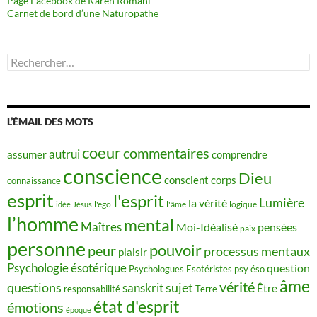
Page Facebook de Karen Romani
Carnet de bord d’une Naturopathe
Rechercher :
L’ÉMAIL DES MOTS
coeur
commentaires
autrui
assumer
comprendre
conscience
Dieu
conscient
corps
connaissance
esprit
l'esprit
Lumière
la vérité
idée
Jésus
l'ego
l'âme
logique
l’homme
mental
Maîtres
Moi-Idéalisé
pensées
paix
personne
pouvoir
peur
processus mentaux
plaisir
Psychologie ésotérique
question
Psychologues Esotéristes
psy éso
âme
vérité
questions
sujet
sanskrit
Être
responsabilité
Terre
état d'esprit
émotions
époque