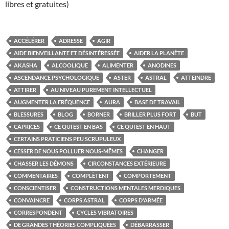
libres et gratuites)
ACCÉLÉRER
ADRESSE
AGIR
AIDE BIENVEILLANTE ET DÉSINTÉRESSÉE
AIDER LA PLANÈTE
AKASHA
ALCOOLIQUE
ALIMENTER
ANODINES
ASCENDANCE PSYCHOLOGIQUE
ASTER
ASTRAL
ATTEINDRE
ATTIRER
AU NIVEAU PUREMENT INTELLECTUEL
AUGMENTER LA FRÉQUENCE
AURA
BASE DE TRAVAIL
BLESSURES
BLOG
BORNER
BRILLER PLUS FORT
BUT
CAPRICES
CE QUI EST EN BAS
CE QUI EST EN HAUT
CERTAINS PRATICIENS PEU SCRUPULEUX
CESSER DE NOUS POLLUER NOUS-MÊMES
CHANGER
CHASSER LES DÉMONS
CIRCONSTANCES EXTÉRIEURE
COMMENTAIRES
COMPLÈTENT
COMPORTEMENT
CONSCIENTISER
CONSTRUCTIONS MENTALES MERDIQUES
CONVAINCRE
CORPS ASTRAL
CORPS D'ARMÉE
CORRESPONDENT
CYCLES VIBRATOIRES
DE GRANDES THÉORIES COMPLIQUÉES
DÉBARRASSER