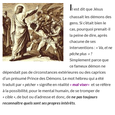
I
l est dit que Jésus
chassait les démons des
gens. Si c’était bien le
cas, pourquoi prenait-il
la peine de dire, après
chacune de ses
interventions :
« Va, et ne
pêche plus » ?
Simplement parce que
ce fameux démon ne
dépendait pas de circonstances extérieures ou des caprices
d’un présumé Prince des Démons. Le mot hébreu qui a été
traduit par «
pécher
» signifie en réalité
«
mal viser
«
et se réfère
à la possibilité, pour le mental humain, de se tromper de
« cible »
, de but ou d’adresse et donc, de
ne pas toujours
reconnaître quels sont ses propres intérêts
.