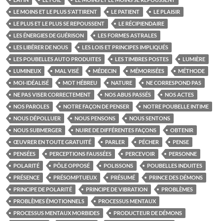
LE MOINS ET LE PLUS S'ATTIRENT
LE PATIENT
LE PLAISIR
LE PLUS ET LE PLUS SE REPOUSSENT
LE RÉCIPIENDAIRE
LES ÉNERGIES DE GUÉRISON
LES FORMES ASTRALES
LES LIBÉRER DE NOUS
LES LOIS ET PRINCIPES IMPLIQUÉS
LES POUBELLES AUTO PRODUITES
LES TIMBRES POSTES
LUMIÈRE
LUMINEUX
MAL VISÉ
MÉDECIN
MÉMORISÉES
MÉTHODE
MOI-IDÉALISÉ
MOT HÉBREU
NATURE
NE CORRESPOND PAS
NE PAS VISER CORRECTEMENT
NOS ABUS PASSÉS
NOS ACTES
NOS PAROLES
NOTRE FAÇON DE PENSER
NOTRE POUBELLE INTIME
NOUS DÉPOLLUER
NOUS PENSONS
NOUS SENTONS
NOUS SUBMERGER
NUIRE DE DIFFÉRENTES FAÇONS
OBTENIR
ŒUVRER EN TOUTE GRATUITÉ
PARLER
PÉCHER
PENSE
PENSÉES
PERCEPTIONS FAUSSÉES
PERCEVOIR
PERSONNE
POLARITÉ
PÔLE OPPOSÉ
POLISSONS
POUBELLES INDUITES
PRÉSENCE
PRÉSOMPTUEUX
PRÉSUMÉ
PRINCE DES DÉMONS
PRINCIPE DE POLARITÉ
PRINCIPE DE VIBRATION
PROBLÈMES
PROBLÈMES ÉMOTIONNELS
PROCESSUS MENTAUX
PROCESSUS MENTAUX MORBIDES
PRODUCTEUR DE DÉMONS