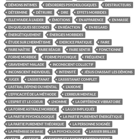
DÉMONS INTIMES
DÉSORDRES PSYCHOLOGIQUES
DESTRUCTEURS
DÉTERMINE
DÉTRUIRE
DIRE
EFFETS MORBIDES
ELLE M'AIDE À L'AIDER
ÉMOTIONS
EN APPARENCE
EN MASSE
EN QUELQUES SECONDES
EN RÉACTION
EN REGARD
ÉNERGÉTIQUEMENT
ÉNERGIES MORBIDES
ÉTUDE SUR L'HERMÉTISME
EXERCICE PRATIQUE
FAIRE
FAIRE NAÎTRE
FAIRE RÉAGIR
FAIRE SENTIR
FONCTIONNE
FORME MORBIDE
FORME PSYCHIQUE
FRÉQUENCE
GRAVEMENT MALADE
INCONSCIENT COLLECTIF
INCONSCIENT INDIVIDUEL
INTENSITÉ
JÉSUS CHASSAIT LES DÉMONS
JUGER
L'ASSISTANAT
L'ASSISTANAT COMPLET
L'ASTRAL DÉPEND DU MENTAL
L'AXIOME
L'EFFICACITÉ DE LA MÉTHODE
L'ERREUR MENTALE
L'ESPRIT ET LE COEUR
L’HOMME
LA DIFFÉRENCE VIBRATOIRE
LA FORME ASTRALE MORBIDE
LA LOI IMPLIQUÉE
LA PARTIE PSYCHOLOGIQUE
LA PARTIE PUREMENT ÉNERGÉTIQUE
LA PARTIE PUREMENT THÉORIQUE
LA PERSONNE SOIGNÉE
LA PRÉMISSE DE BASE
LA PSYCHOLOGIE
LAISSER BRILLER
LATIN
LE FOIE
LE MOINS ET LE MOINS SE REPOUSSENT