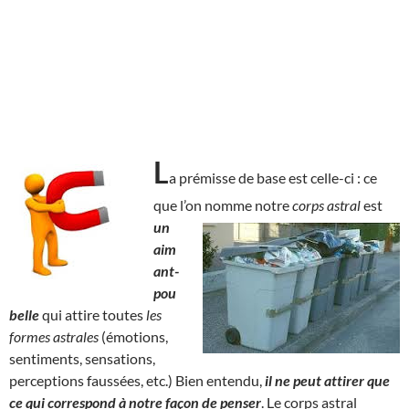
L
a prémisse de base est celle-ci : ce
que l’on nomme notre
corps astral
est
un
aim
ant-
pou
belle
qui attire toutes
les
formes astrales
(émotions,
sentiments, sensations,
perceptions faussées, etc.) Bien entendu,
il ne peut attirer que
ce qui correspond à notre façon de penser
. Le corps astral