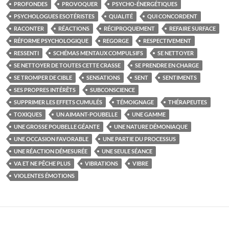
PROFONDES
PROVOQUER
PSYCHO-ÉNERGÉTIQUES
PSYCHOLOGUES ESOTÉRISTES
QUALITÉ
QUI CONCORDENT
RACONTER
RÉACTIONS
RÉCIPROQUEMENT
REFAIRE SURFACE
RÉFORME PSYCHOLOGIQUE
REGORGE
RESPECTIVEMENT
RESSENTI
SCHÉMAS MENTAUX COMPULSIFS
SE NETTOYER
SE NETTOYER DE TOUTES CETTE CRASSE
SE PRENDRE EN CHARGE
SE TROMPER DE CIBLE
SENSATIONS
SENT
SENTIMENTS
SES PROPRES INTÉRÊTS
SUBCONSCIENCE
SUPPRIMER LES EFFETS CUMULÉS
TÉMOIGNAGE
THÉRAPEUTES
TOXIQUES
UN AIMANT-POUBELLE
UNE GAMME
UNE GROSSE POUBELLE GÉANTE
UNE NATURE DÉMONIAQUE
UNE OCCASION FAVORABLE
UNE PARTIE DU PROCESSUS
UNE RÉACTION DÉMESURÉE
UNE SEULE SÉANCE
VA ET NE PÊCHE PLUS
VIBRATIONS
VIBRE
VIOLENTES ÉMOTIONS