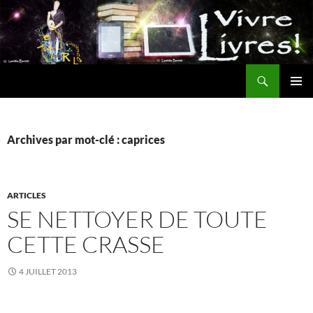
Aller
au
contenu
Recherche
MENU
PRINCI
Archives par mot-clé : caprices
ARTICLES
SE NETTOYER DE TOUTE
CETTE CRASSE
4 JUILLET 2013