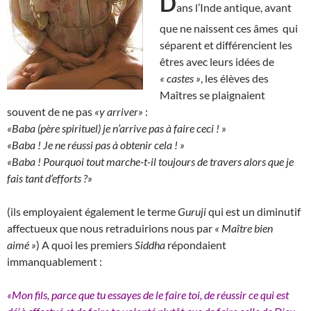
D
ans l’Inde antique, avant
que ne naissent ces âmes qui
séparent et différencient les
êtres avec leurs idées de
« castes »
, les élèves des
Maîtres se plaignaient
souvent de ne pas
«y arriver»
:
«Baba (père spirituel) je n’arrive pas à faire ceci ! »
«Baba ! Je ne réussi pas à obtenir cela ! »
«Baba ! Pourquoi tout marche-t-il toujours de travers alors que je
fais tant d’efforts ?»
(ils employaient également le terme
Guruji
qui est un diminutif
affectueux que nous retraduirions nous par
« Maître bien
aimé »
) A quoi les premiers
Siddha
répondaient
immanquablement :
«Mon fils, parce que tu essayes de le faire toi, de réussir ce qui est