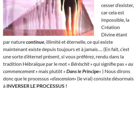
cesser d’exister,
car cela est
impossible, la
Création
Divine étant
par nature
continue
, illimité et éternelle, ce qui existe
maintenant existe depuis toujours et à jamais…. (En fait, c’est
une sorte d’éternel présent, si vous préférez, rendu dans la
tradition Hébraïque par le mot
« Béréschit »
qui signifie pas
« au
commencement »
mais plutôt
«
Dans le Principe
«
) Nous dirons
donc que le processus
«d’ascension»
(le vrai) consiste désormais
à
INVERSER LE PROCESSUS !