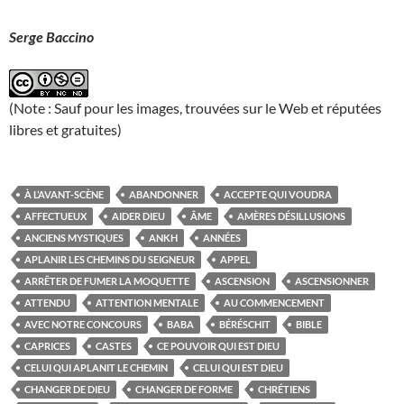
Serge Baccino
(Note : Sauf pour les images, trouvées sur le Web et réputées
libres et gratuites)
À L’AVANT-SCÈNE
ABANDONNER
ACCEPTE QUI VOUDRA
AFFECTUEUX
AIDER DIEU
ÂME
AMÈRES DÉSILLUSIONS
ANCIENS MYSTIQUES
ANKH
ANNÉES
APLANIR LES CHEMINS DU SEIGNEUR
APPEL
ARRÊTER DE FUMER LA MOQUETTE
ASCENSION
ASCENSIONNER
ATTENDU
ATTENTION MENTALE
AU COMMENCEMENT
AVEC NOTRE CONCOURS
BABA
BÉRÉSCHIT
BIBLE
CAPRICES
CASTES
CE POUVOIR QUI EST DIEU
CELUI QUI APLANIT LE CHEMIN
CELUI QUI EST DIEU
CHANGER DE DIEU
CHANGER DE FORME
CHRÉTIENS