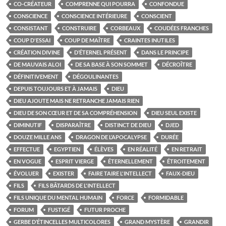
CO-CRÉATEUR
COMPRENNE QUI POURRA
CONFONDUE
CONSCIENCE
CONSCIENCE INTÉRIEURE
CONSCIENT
CONSISTANT
CONSTRUIRE
CORBEAUX
COUDÉES FRANCHES
COUP D'ESSAI
COUP DE MAÎTRE
CRAINTES INUTILES
CRÉATION DIVINE
D’ÉTERNEL PRÉSENT
DANS LE PRINCIPE
DE MAUVAIS ALOI
DE SA BASE À SON SOMMET
DÉCROÎTRE
DÉFINITIVEMENT
DÉGOULINANTES
DEPUIS TOUJOURS ET À JAMAIS
DIEU
DIEU AJOUTE MAIS NE RETRANCHE JAMAIS RIEN
DIEU DE SON CŒUR ET DE SA COMPRÉHENSION
DIEU SEUL EXISTE
DIMINUTIF
DISPARAÎTRE
DISTINCT DE DIEU
DJED
DOUZE MILLE ANS
DRAGON DE L’APOCALYPSE
DURÉE
EFFECTUE
EGYPTIEN
ÉLÈVES
EN RÉALITÉ
EN RETRAIT
EN VOGUE
ESPRIT VIERGE
ÉTERNELLEMENT
ÉTROITEMENT
ÉVOLUER
EXISTER
FAIRE TAIRE L'INTELLECT
FAUX-DIEU
FILS
FILS BÂTARDS DE L'INTELLECT
FILS UNIQUE DU MENTAL HUMAIN
FORCE
FORMIDABLE
FORUM
FUSTIGÉ
FUTUR PROCHE
GERBE D’ÉTINCELLES MULTICOLORES
GRAND MYSTÈRE
GRANDIR