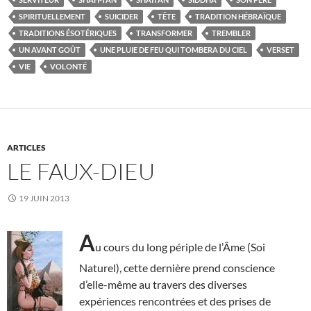
SPIRITUELLEMENT
SUICIDER
TÊTE
TRADITION HÉBRAÏQUE
TRADITIONS ÉSOTÉRIQUES
TRANSFORMER
TREMBLER
UN AVANT GOÛT
UNE PLUIE DE FEU QUI TOMBERA DU CIEL
VERSET
VIE
VOLONTÉ
ARTICLES
LE FAUX-DIEU
19 JUIN 2013
A
u cours du long périple de l’Âme (Soi
Naturel), cette dernière prend conscience
d’elle-même au travers des diverses
expériences rencontrées et des prises de