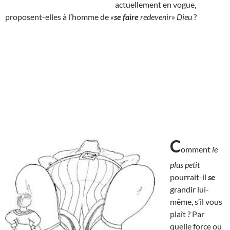
actuellement en vogue,
proposent-elles à l’homme de
«
se faire
redevenir» Dieu
?
C
omment
le
plus petit
pourrait-il
se
grandir lui-
même, s’il vous
plaît ? Par
quelle force ou