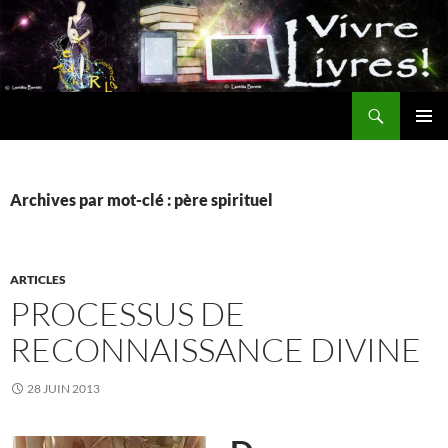
Aller
au
contenu
Recherche
MENU
PRINCI
Archives par mot-clé : père spirituel
ARTICLES
PROCESSUS DE
RECONNAISSANCE DIVINE
28 JUIN 2013