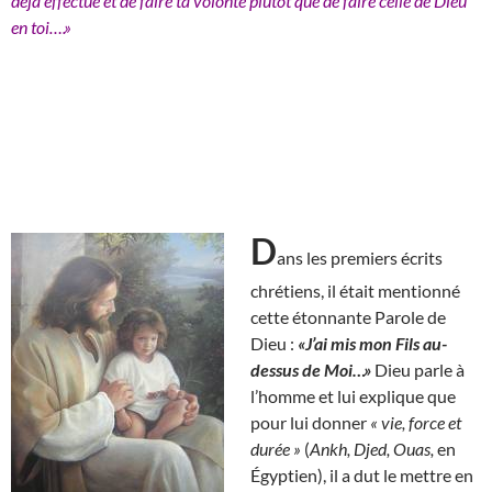
déjà effectué et de faire ta volonté plutôt que de faire celle de Dieu
en toi….»
D
ans les premiers écrits
chrétiens, il était mentionné
cette étonnante Parole de
Dieu :
«J’ai mis mon Fils au-
dessus de Moi…»
Dieu parle à
l’homme et lui explique que
pour lui donner
« vie, force et
durée »
(
Ankh, Djed, Ouas,
en
Égyptien), il a dut le mettre en