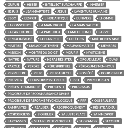
GURUJI
HISSER
INTELLECT SURCHAUFFÉ
INVERSER
JE SUIS
JEAN-BAPTISTE
JÉSUS
L'AVENTURE HUMAINE
L'EGO
L'ESPRIT
L'INDE ANTIQUE
L'UNIVERS
L’HOMME
LA CONSCIENCE
LA MAIN DROITE
LA MAIN GAUCHE
LA PART DU ROI
LA PART-DIEU
LAME DE FOND
LARVES
LE MOI-IDÉALISÉ
LE PLUS PETIT
LES ÊTRES
MAÎTRE BIEN AIMÉ
MAÎTRES
MALADROITEMENT
MAUVAIS MAÎTRE
MEMBRES
MISSION
MONTRÉ DU DOIGT
MOURIR
MYSTICISME
NAÎTRE
NATURE
NE PAS RÉSISTER
ORGUEILLEUX
OUAS
PAROLE
PERDRE
PÈRE SPIRITUEL
PÈRE-QUI-EST-EN-NOUS
PERMETTRE
PEUR
PEUR ABJECTE
POSSÉDÉ
POUR PENSER
POUVOIR
POUVOIR MYSTÉRIEUX
PRD
PREMIER PLAN
PRÉSENTE HUMANITÉ
PRESSENTI
PROCESSUS
PROCESSUS DE RECONNAISSANCE DIVINE
PROCESSUS DE RÉFORME PSYCHOLOGIQUE
PRP
QUI BRÛLERA
RAMPANTES
RÉALISER
RÉCIPROQUEMENT
RÉSISTE À DIEU
ROSICRUCIENS
S'OUBLIER
SA JUSTE PLACE
SAINT-ESPRIT
SARCASMES
SE FAIRE REDEVENIR DIEU
SE GRANDIR
SECONDE
SERVITEUR
SHAH-TAN
SHAÏTAN
SIDDHA
SON PÈRE