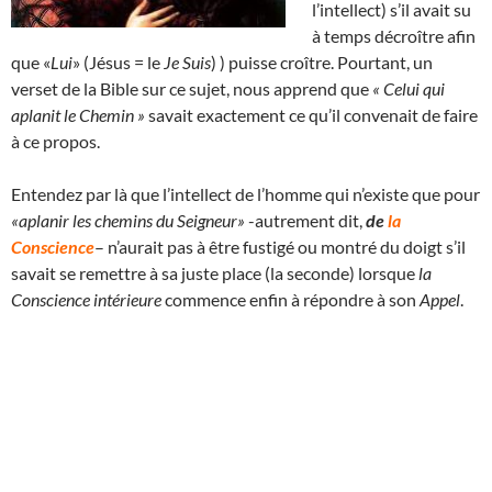
l’intellect) s’il avait su
à temps décroître afin
que «
Lui
» (Jésus = le
Je Suis
) ) puisse croître. Pourtant, un
verset de la Bible sur ce sujet, nous apprend que
« Celui qui
aplanit le Chemin »
savait exactement ce qu’il convenait de faire
à ce propos.
Entendez par là que l’intellect de l’homme qui n’existe que pour
«aplanir les chemins du Seigneur»
-autrement dit,
de
la
Conscience
– n’aurait pas à être fustigé ou montré du doigt s’il
savait se remettre à sa juste place (la seconde) lorsque
la
Conscience intérieure
commence enfin à répondre à son
Appel
.