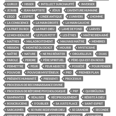
GURUJI
HISSER
INTELLECT SURCHAUFFÉ
INVERSER
JE SUIS
JEAN-BAPTISTE
JÉSUS
L'AVENTURE HUMAINE
L'EGO
L'ESPRIT
L'INDE ANTIQUE
L'UNIVERS
L’HOMME
LA CONSCIENCE
LA MAIN DROITE
LA MAIN GAUCHE
LA PART DU ROI
LA PART-DIEU
LAME DE FOND
LARVES
LE MOI-IDÉALISÉ
LE PLUS PETIT
LES ÊTRES
MAÎTRE BIEN AIMÉ
MAÎTRES
MALADROITEMENT
MAUVAIS MAÎTRE
MEMBRES
MISSION
MONTRÉ DU DOIGT
MOURIR
MYSTICISME
NAÎTRE
NATURE
NE PAS RÉSISTER
ORGUEILLEUX
OUAS
PAROLE
PERDRE
PÈRE SPIRITUEL
PÈRE-QUI-EST-EN-NOUS
PERMETTRE
PEUR
PEUR ABJECTE
POSSÉDÉ
POUR PENSER
POUVOIR
POUVOIR MYSTÉRIEUX
PRD
PREMIER PLAN
PRÉSENTE HUMANITÉ
PRESSENTI
PROCESSUS
PROCESSUS DE RECONNAISSANCE DIVINE
PROCESSUS DE RÉFORME PSYCHOLOGIQUE
PRP
QUI BRÛLERA
RAMPANTES
RÉALISER
RÉCIPROQUEMENT
RÉSISTE À DIEU
ROSICRUCIENS
S'OUBLIER
SA JUSTE PLACE
SAINT-ESPRIT
SARCASMES
SE FAIRE REDEVENIR DIEU
SE GRANDIR
SECONDE
SERVITEUR
SHAH-TAN
SHAÏTAN
SIDDHA
SON PÈRE