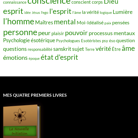
conscience
Dieu
conscient
corps
connaissance
esprit
l'esprit
Lumière
la vérité
idée
Jésus
l'ego
l'âme
logique
l’homme
mental
Maîtres
Moi-Idéalisé
pensées
paix
personne
pouvoir
peur
processus mentaux
plaisir
Psychologie ésotérique
question
Psychologues Esotéristes
psy éso
âme
vérité
questions
sujet
sanskrit
Être
responsabilité
Terre
état d'esprit
émotions
époque
MES QUATRE PREMIERS LIVRES