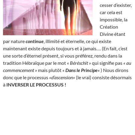
cesser d’exister,
car cela est
impossible, la
Création
Divine étant
par nature
continue
, illimité et éternelle, ce qui existe
maintenant existe depuis toujours et à jamais…. (En fait, c’est
une sorte d’éternel présent, si vous préférez, rendu dans la
tradition Hébraïque par le mot
« Béréschit »
qui signifie pas
« au
commencement »
mais plutôt
«
Dans le Principe
«
) Nous dirons
donc que le processus
«d’ascension»
(le vrai) consiste désormais
à
INVERSER LE PROCESSUS !