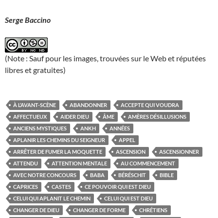
Serge Baccino
(Note : Sauf pour les images, trouvées sur le Web et réputées
libres et gratuites)
À L’AVANT-SCÈNE
ABANDONNER
ACCEPTE QUI VOUDRA
AFFECTUEUX
AIDER DIEU
ÂME
AMÈRES DÉSILLUSIONS
ANCIENS MYSTIQUES
ANKH
ANNÉES
APLANIR LES CHEMINS DU SEIGNEUR
APPEL
ARRÊTER DE FUMER LA MOQUETTE
ASCENSION
ASCENSIONNER
ATTENDU
ATTENTION MENTALE
AU COMMENCEMENT
AVEC NOTRE CONCOURS
BABA
BÉRÉSCHIT
BIBLE
CAPRICES
CASTES
CE POUVOIR QUI EST DIEU
CELUI QUI APLANIT LE CHEMIN
CELUI QUI EST DIEU
CHANGER DE DIEU
CHANGER DE FORME
CHRÉTIENS