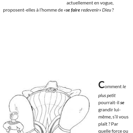
actuellement en vogue,
proposent-elles à l’homme de
«
se faire
redevenir» Dieu
?
C
omment
le
plus petit
pourrait-il
se
grandir lui-
même, s’il vous
plaît ? Par
quelle force ou