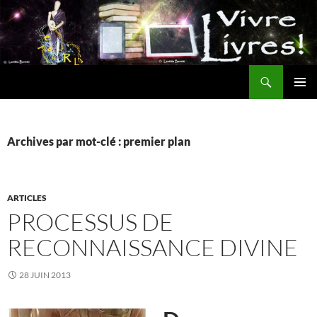
Aller
au
contenu
Recherche
MENU
PRINCI
Archives par mot-clé : premier plan
ARTICLES
PROCESSUS DE
RECONNAISSANCE DIVINE
28 JUIN 2013