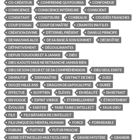
CO-CRÉATEUR
COMPRENNE QUI POURRA
CONFONDUE
CONSCIENCE
CONSCIENCE INTÉRIEURE
CONSCIENT
CONSISTANT
CONSTRUIRE
CORBEAUX
COUDÉES FRANCHES
COUP D'ESSAI
COUP DE MAÎTRE
CRAINTES INUTILES
CRÉATION DIVINE
D’ÉTERNEL PRÉSENT
DANS LE PRINCIPE
DE MAUVAIS ALOI
DE SA BASE À SON SOMMET
DÉCROÎTRE
DÉFINITIVEMENT
DÉGOULINANTES
DEPUIS TOUJOURS ET À JAMAIS
DIEU
DIEU AJOUTE MAIS NE RETRANCHE JAMAIS RIEN
DIEU DE SON CŒUR ET DE SA COMPRÉHENSION
DIEU SEUL EXISTE
DIMINUTIF
DISPARAÎTRE
DISTINCT DE DIEU
DJED
DOUZE MILLE ANS
DRAGON DE L’APOCALYPSE
DURÉE
EFFECTUE
EGYPTIEN
ÉLÈVES
EN RÉALITÉ
EN RETRAIT
EN VOGUE
ESPRIT VIERGE
ÉTERNELLEMENT
ÉTROITEMENT
ÉVOLUER
EXISTER
FAIRE TAIRE L'INTELLECT
FAUX-DIEU
FILS
FILS BÂTARDS DE L'INTELLECT
FILS UNIQUE DU MENTAL HUMAIN
FORCE
FORMIDABLE
FORUM
FUSTIGÉ
FUTUR PROCHE
GERBE D’ÉTINCELLES MULTICOLORES
GRAND MYSTÈRE
GRANDIR