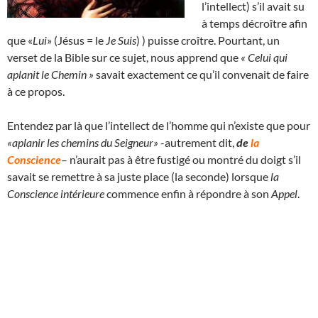
l’intellect) s’il avait su
à temps décroître afin
que «
Lui
» (Jésus = le
Je Suis
) ) puisse croître. Pourtant, un
verset de la Bible sur ce sujet, nous apprend que
« Celui qui
aplanit le Chemin »
savait exactement ce qu’il convenait de faire
à ce propos.
Entendez par là que l’intellect de l’homme qui n’existe que pour
«aplanir les chemins du Seigneur»
-autrement dit,
de
la
Conscience
– n’aurait pas à être fustigé ou montré du doigt s’il
savait se remettre à sa juste place (la seconde) lorsque
la
Conscience intérieure
commence enfin à répondre à son
Appel
.