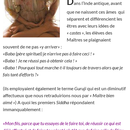
D
ans l’Inde antique, avant
que ne naissent ces âmes qui
séparent et différencient les
êtres avec leurs idées de
« castes »
, les élèves des
Maîtres se plaignaient
souvent de ne pas
«y arriver»
:
«Baba (père spirituel) je n’arrive pas à faire ceci ! »
«Baba ! Je ne réussi pas à obtenir cela ! »
«Baba ! Pourquoi tout marche-t-il toujours de travers alors que je
fais tant d’efforts ?»
(ils employaient également le terme
Guruji
qui est un diminutif
affectueux que nous retraduirions nous par
« Maître bien
aimé »
) A quoi les premiers
Siddha
répondaient
immanquablement :
«Mon fils, parce que tu essayes de le faire toi, de réussir ce qui est