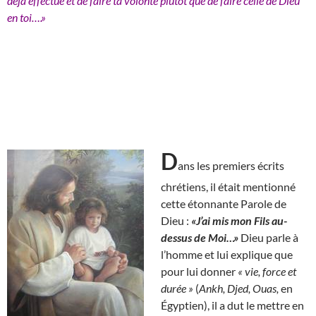
déjà effectué et de faire ta volonté plutôt que de faire celle de Dieu
en toi….»
D
ans les premiers écrits
chrétiens, il était mentionné
cette étonnante Parole de
Dieu :
«J’ai mis mon Fils au-
dessus de Moi…»
Dieu parle à
l’homme et lui explique que
pour lui donner
« vie, force et
durée »
(
Ankh, Djed, Ouas,
en
Égyptien), il a dut le mettre en