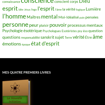
conscience
Dieu
conscient
corps
connaissance
esprit
l'esprit
Lumière
la vérité
idée
Jésus
l'ego
l'âme
logique
l’homme
mental
Maîtres
Moi-Idéalisé
pensées
paix
personne
pouvoir
peur
processus mentaux
plaisir
Psychologie ésotérique
question
Psychologues Esotéristes
psy éso
âme
vérité
questions
sujet
sanskrit
Être
responsabilité
Terre
état d'esprit
émotions
époque
MES QUATRE PREMIERS LIVRES