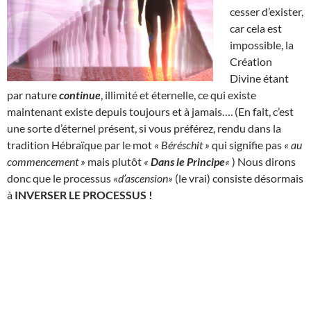
cesser d’exister,
car cela est
impossible, la
Création
Divine étant
par nature
continue
, illimité et éternelle, ce qui existe
maintenant existe depuis toujours et à jamais…. (En fait, c’est
une sorte d’éternel présent, si vous préférez, rendu dans la
tradition Hébraïque par le mot
« Béréschit »
qui signifie pas
« au
commencement »
mais plutôt
«
Dans le Principe
«
) Nous dirons
donc que le processus
«d’ascension»
(le vrai) consiste désormais
à
INVERSER LE PROCESSUS !