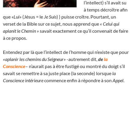
l’intellect) s’il avait su
à temps décroître afin
que «
Lui
» (Jésus = le
Je Suis
) ) puisse croître. Pourtant, un
verset de la Bible sur ce sujet, nous apprend que
« Celui qui
aplanit le Chemin »
savait exactement ce qu’il convenait de faire
à ce propos.
Entendez par là que l’intellect de l’homme qui n’existe que pour
«aplanir les chemins du Seigneur»
-autrement dit,
de
la
Conscience
– n’aurait pas à être fustigé ou montré du doigt s’il
savait se remettre à sa juste place (la seconde) lorsque
la
Conscience intérieure
commence enfin à répondre à son
Appel
.