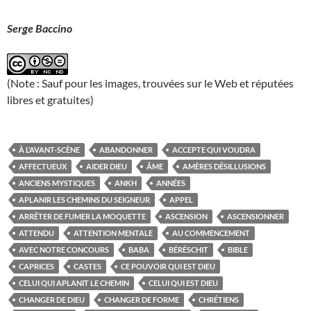
Serge Baccino
(Note : Sauf pour les images, trouvées sur le Web et réputées
libres et gratuites)
À L’AVANT-SCÈNE
ABANDONNER
ACCEPTE QUI VOUDRA
AFFECTUEUX
AIDER DIEU
ÂME
AMÈRES DÉSILLUSIONS
ANCIENS MYSTIQUES
ANKH
ANNÉES
APLANIR LES CHEMINS DU SEIGNEUR
APPEL
ARRÊTER DE FUMER LA MOQUETTE
ASCENSION
ASCENSIONNER
ATTENDU
ATTENTION MENTALE
AU COMMENCEMENT
AVEC NOTRE CONCOURS
BABA
BÉRÉSCHIT
BIBLE
CAPRICES
CASTES
CE POUVOIR QUI EST DIEU
CELUI QUI APLANIT LE CHEMIN
CELUI QUI EST DIEU
CHANGER DE DIEU
CHANGER DE FORME
CHRÉTIENS