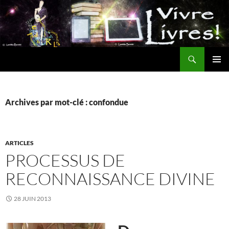
Aller
au
contenu
Recherche
MENU
PRINCI
Archives par mot-clé : confondue
ARTICLES
PROCESSUS DE
RECONNAISSANCE DIVINE
28 JUIN 2013