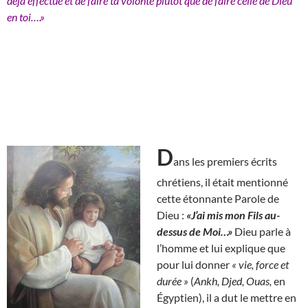
déjà effectué et de faire ta volonté plutôt que de faire celle de Dieu
en toi….»
D
ans les premiers écrits
chrétiens, il était mentionné
cette étonnante Parole de
Dieu :
«J’ai mis mon Fils au-
dessus de Moi…»
Dieu parle à
l’homme et lui explique que
pour lui donner
« vie, force et
durée »
(
Ankh, Djed, Ouas,
en
Égyptien), il a dut le mettre en