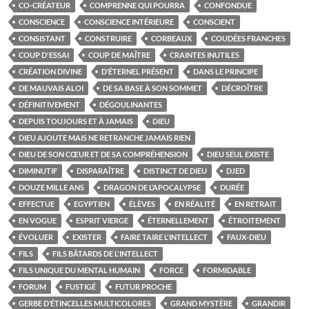
CO-CRÉATEUR
COMPRENNE QUI POURRA
CONFONDUE
CONSCIENCE
CONSCIENCE INTÉRIEURE
CONSCIENT
CONSISTANT
CONSTRUIRE
CORBEAUX
COUDÉES FRANCHES
COUP D'ESSAI
COUP DE MAÎTRE
CRAINTES INUTILES
CRÉATION DIVINE
D’ÉTERNEL PRÉSENT
DANS LE PRINCIPE
DE MAUVAIS ALOI
DE SA BASE À SON SOMMET
DÉCROÎTRE
DÉFINITIVEMENT
DÉGOULINANTES
DEPUIS TOUJOURS ET À JAMAIS
DIEU
DIEU AJOUTE MAIS NE RETRANCHE JAMAIS RIEN
DIEU DE SON CŒUR ET DE SA COMPRÉHENSION
DIEU SEUL EXISTE
DIMINUTIF
DISPARAÎTRE
DISTINCT DE DIEU
DJED
DOUZE MILLE ANS
DRAGON DE L’APOCALYPSE
DURÉE
EFFECTUE
EGYPTIEN
ÉLÈVES
EN RÉALITÉ
EN RETRAIT
EN VOGUE
ESPRIT VIERGE
ÉTERNELLEMENT
ÉTROITEMENT
ÉVOLUER
EXISTER
FAIRE TAIRE L'INTELLECT
FAUX-DIEU
FILS
FILS BÂTARDS DE L'INTELLECT
FILS UNIQUE DU MENTAL HUMAIN
FORCE
FORMIDABLE
FORUM
FUSTIGÉ
FUTUR PROCHE
GERBE D’ÉTINCELLES MULTICOLORES
GRAND MYSTÈRE
GRANDIR