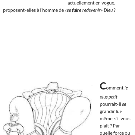
actuellement en vogue,
proposent-elles à l’homme de
«
se faire
redevenir» Dieu
?
C
omment
le
plus petit
pourrait-il
se
grandir lui-
même, s’il vous
plaît ? Par
quelle force ou