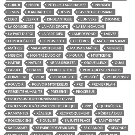
GURUJI
HISSER
INTELLECT SURCHAUFFÉ
INVERSER
JE SUIS
JEAN-BAPTISTE
JÉSUS
L'AVENTURE HUMAINE
L'EGO
L'ESPRIT
L'INDE ANTIQUE
L'UNIVERS
L’HOMME
LA CONSCIENCE
LA MAIN DROITE
LA MAIN GAUCHE
LA PART DU ROI
LA PART-DIEU
LAME DE FOND
LARVES
LE MOI-IDÉALISÉ
LE PLUS PETIT
LES ÊTRES
MAÎTRE BIEN AIMÉ
MAÎTRES
MALADROITEMENT
MAUVAIS MAÎTRE
MEMBRES
MISSION
MONTRÉ DU DOIGT
MOURIR
MYSTICISME
NAÎTRE
NATURE
NE PAS RÉSISTER
ORGUEILLEUX
OUAS
PAROLE
PERDRE
PÈRE SPIRITUEL
PÈRE-QUI-EST-EN-NOUS
PERMETTRE
PEUR
PEUR ABJECTE
POSSÉDÉ
POUR PENSER
POUVOIR
POUVOIR MYSTÉRIEUX
PRD
PREMIER PLAN
PRÉSENTE HUMANITÉ
PRESSENTI
PROCESSUS
PROCESSUS DE RECONNAISSANCE DIVINE
PROCESSUS DE RÉFORME PSYCHOLOGIQUE
PRP
QUI BRÛLERA
RAMPANTES
RÉALISER
RÉCIPROQUEMENT
RÉSISTE À DIEU
ROSICRUCIENS
S'OUBLIER
SA JUSTE PLACE
SAINT-ESPRIT
SARCASMES
SE FAIRE REDEVENIR DIEU
SE GRANDIR
SECONDE
SERVITEUR
SHAH-TAN
SHAÏTAN
SIDDHA
SON PÈRE