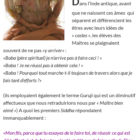
D
ans l’Inde antique, avant
que ne naissent ces âmes qui
séparent et différencient les
êtres avec leurs idées de
« castes »
, les élèves des
Maîtres se plaignaient
souvent de ne pas
«y arriver»
:
«Baba (père spirituel) je n’arrive pas à faire ceci ! »
«Baba ! Je ne réussi pas à obtenir cela ! »
«Baba ! Pourquoi tout marche-t-il toujours de travers alors que je
fais tant d’efforts ?»
(ils employaient également le terme
Guruji
qui est un diminutif
affectueux que nous retraduirions nous par
« Maître bien
aimé »
) A quoi les premiers
Siddha
répondaient
immanquablement :
«Mon fils, parce que tu essayes de le faire toi, de réussir ce qui est