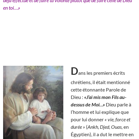
déjà effectué et de faire ta volonté plutôt que de faire celle de Dieu
en toi….»
D
ans les premiers écrits
chrétiens, il était mentionné
cette étonnante Parole de
Dieu :
«J’ai mis mon Fils au-
dessus de Moi…»
Dieu parle à
l’homme et lui explique que
pour lui donner
« vie, force et
durée »
(
Ankh, Djed, Ouas,
en
Égyptien), il a dut le mettre en