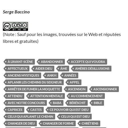
Serge Baccino
(Note : Sauf pour les images, trouvées sur le Web et réputées
libres et gratuites)
À L’AVANT-SCÈNE
ABANDONNER
ACCEPTE QUI VOUDRA
AFFECTUEUX
AIDER DIEU
ÂME
AMÈRES DÉSILLUSIONS
ANCIENS MYSTIQUES
ANKH
ANNÉES
APLANIR LES CHEMINS DU SEIGNEUR
APPEL
ARRÊTER DE FUMER LA MOQUETTE
ASCENSION
ASCENSIONNER
ATTENDU
ATTENTION MENTALE
AU COMMENCEMENT
AVEC NOTRE CONCOURS
BABA
BÉRÉSCHIT
BIBLE
CAPRICES
CASTES
CE POUVOIR QUI EST DIEU
CELUI QUI APLANIT LE CHEMIN
CELUI QUI EST DIEU
CHANGER DE DIEU
CHANGER DE FORME
CHRÉTIENS