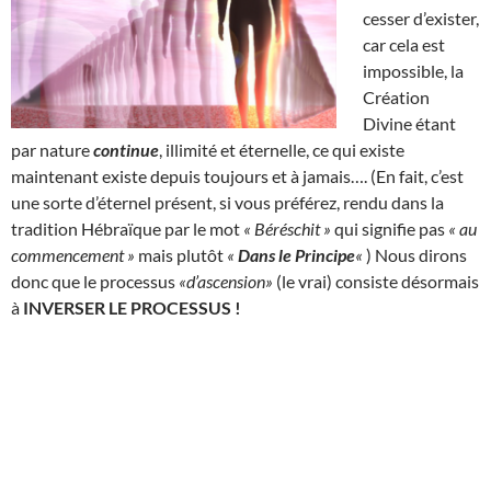
cesser d’exister,
car cela est
impossible, la
Création
Divine étant
par nature
continue
, illimité et éternelle, ce qui existe
maintenant existe depuis toujours et à jamais…. (En fait, c’est
une sorte d’éternel présent, si vous préférez, rendu dans la
tradition Hébraïque par le mot
« Béréschit »
qui signifie pas
« au
commencement »
mais plutôt
«
Dans le Principe
«
) Nous dirons
donc que le processus
«d’ascension»
(le vrai) consiste désormais
à
INVERSER LE PROCESSUS !