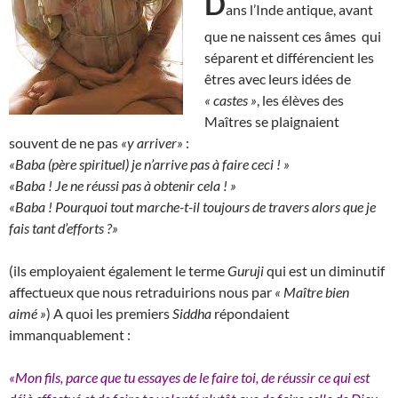
D
ans l’Inde antique, avant
que ne naissent ces âmes qui
séparent et différencient les
êtres avec leurs idées de
« castes »
, les élèves des
Maîtres se plaignaient
souvent de ne pas
«y arriver»
:
«Baba (père spirituel) je n’arrive pas à faire ceci ! »
«Baba ! Je ne réussi pas à obtenir cela ! »
«Baba ! Pourquoi tout marche-t-il toujours de travers alors que je
fais tant d’efforts ?»
(ils employaient également le terme
Guruji
qui est un diminutif
affectueux que nous retraduirions nous par
« Maître bien
aimé »
) A quoi les premiers
Siddha
répondaient
immanquablement :
«Mon fils, parce que tu essayes de le faire toi, de réussir ce qui est