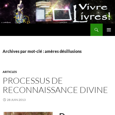
Aller
au
contenu
Recherche
MENU
PRINCI
Archives par mot-clé : amères désillusions
ARTICLES
PROCESSUS DE
RECONNAISSANCE DIVINE
28 JUIN 2013