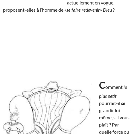
actuellement en vogue,
proposent-elles à l’homme de
«
se faire
redevenir» Dieu
?
C
omment
le
plus petit
pourrait-il
se
grandir lui-
même, s’il vous
plaît ? Par
quelle force ou