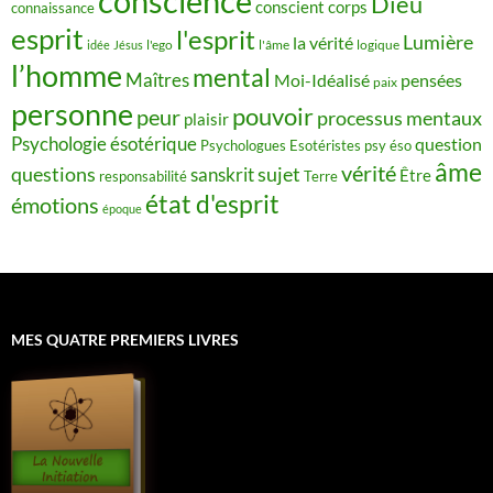
conscience
Dieu
conscient
corps
connaissance
esprit
l'esprit
Lumière
la vérité
idée
Jésus
l'ego
l'âme
logique
l’homme
mental
Maîtres
Moi-Idéalisé
pensées
paix
personne
pouvoir
peur
processus mentaux
plaisir
Psychologie ésotérique
question
Psychologues Esotéristes
psy éso
âme
vérité
questions
sujet
sanskrit
Être
responsabilité
Terre
état d'esprit
émotions
époque
MES QUATRE PREMIERS LIVRES