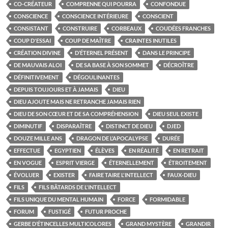
CO-CRÉATEUR
COMPRENNE QUI POURRA
CONFONDUE
CONSCIENCE
CONSCIENCE INTÉRIEURE
CONSCIENT
CONSISTANT
CONSTRUIRE
CORBEAUX
COUDÉES FRANCHES
COUP D'ESSAI
COUP DE MAÎTRE
CRAINTES INUTILES
CRÉATION DIVINE
D’ÉTERNEL PRÉSENT
DANS LE PRINCIPE
DE MAUVAIS ALOI
DE SA BASE À SON SOMMET
DÉCROÎTRE
DÉFINITIVEMENT
DÉGOULINANTES
DEPUIS TOUJOURS ET À JAMAIS
DIEU
DIEU AJOUTE MAIS NE RETRANCHE JAMAIS RIEN
DIEU DE SON CŒUR ET DE SA COMPRÉHENSION
DIEU SEUL EXISTE
DIMINUTIF
DISPARAÎTRE
DISTINCT DE DIEU
DJED
DOUZE MILLE ANS
DRAGON DE L’APOCALYPSE
DURÉE
EFFECTUE
EGYPTIEN
ÉLÈVES
EN RÉALITÉ
EN RETRAIT
EN VOGUE
ESPRIT VIERGE
ÉTERNELLEMENT
ÉTROITEMENT
ÉVOLUER
EXISTER
FAIRE TAIRE L'INTELLECT
FAUX-DIEU
FILS
FILS BÂTARDS DE L'INTELLECT
FILS UNIQUE DU MENTAL HUMAIN
FORCE
FORMIDABLE
FORUM
FUSTIGÉ
FUTUR PROCHE
GERBE D’ÉTINCELLES MULTICOLORES
GRAND MYSTÈRE
GRANDIR