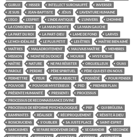
GURUJI
HISSER
INTELLECT SURCHAUFFÉ
INVERSER
JE SUIS
JEAN-BAPTISTE
JÉSUS
L'AVENTURE HUMAINE
L'EGO
L'ESPRIT
L'INDE ANTIQUE
L'UNIVERS
L’HOMME
LA CONSCIENCE
LA MAIN DROITE
LA MAIN GAUCHE
LA PART DU ROI
LA PART-DIEU
LAME DE FOND
LARVES
LE MOI-IDÉALISÉ
LE PLUS PETIT
LES ÊTRES
MAÎTRE BIEN AIMÉ
MAÎTRES
MALADROITEMENT
MAUVAIS MAÎTRE
MEMBRES
MISSION
MONTRÉ DU DOIGT
MOURIR
MYSTICISME
NAÎTRE
NATURE
NE PAS RÉSISTER
ORGUEILLEUX
OUAS
PAROLE
PERDRE
PÈRE SPIRITUEL
PÈRE-QUI-EST-EN-NOUS
PERMETTRE
PEUR
PEUR ABJECTE
POSSÉDÉ
POUR PENSER
POUVOIR
POUVOIR MYSTÉRIEUX
PRD
PREMIER PLAN
PRÉSENTE HUMANITÉ
PRESSENTI
PROCESSUS
PROCESSUS DE RECONNAISSANCE DIVINE
PROCESSUS DE RÉFORME PSYCHOLOGIQUE
PRP
QUI BRÛLERA
RAMPANTES
RÉALISER
RÉCIPROQUEMENT
RÉSISTE À DIEU
ROSICRUCIENS
S'OUBLIER
SA JUSTE PLACE
SAINT-ESPRIT
SARCASMES
SE FAIRE REDEVENIR DIEU
SE GRANDIR
SECONDE
SERVITEUR
SHAH-TAN
SHAÏTAN
SIDDHA
SON PÈRE