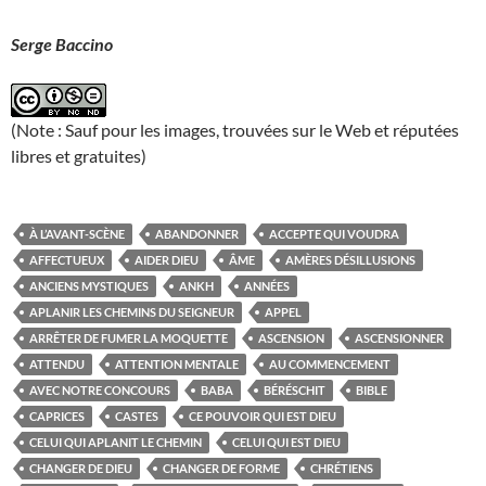
Serge Baccino
(Note : Sauf pour les images, trouvées sur le Web et réputées
libres et gratuites)
À L’AVANT-SCÈNE
ABANDONNER
ACCEPTE QUI VOUDRA
AFFECTUEUX
AIDER DIEU
ÂME
AMÈRES DÉSILLUSIONS
ANCIENS MYSTIQUES
ANKH
ANNÉES
APLANIR LES CHEMINS DU SEIGNEUR
APPEL
ARRÊTER DE FUMER LA MOQUETTE
ASCENSION
ASCENSIONNER
ATTENDU
ATTENTION MENTALE
AU COMMENCEMENT
AVEC NOTRE CONCOURS
BABA
BÉRÉSCHIT
BIBLE
CAPRICES
CASTES
CE POUVOIR QUI EST DIEU
CELUI QUI APLANIT LE CHEMIN
CELUI QUI EST DIEU
CHANGER DE DIEU
CHANGER DE FORME
CHRÉTIENS