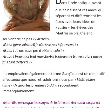
D
ans l’Inde antique, avant
que ne naissent ces âmes qui
séparent et différencient les
êtres avec leurs idées de
« castes »
, les élèves des
Maîtres se plaignaient
souvent de ne pas
«y arriver»
:
«Baba (père spirituel) je n’arrive pas à faire ceci ! »
«Baba ! Je ne réussi pas à obtenir cela ! »
«Baba ! Pourquoi tout marche-t-il toujours de travers alors que je
fais tant d’efforts ?»
(ils employaient également le terme
Guruji
qui est un diminutif
affectueux que nous retraduirions nous par
« Maître bien
aimé »
) A quoi les premiers
Siddha
répondaient
immanquablement :
«Mon fils, parce que tu essayes de le faire toi, de réussir ce qui est