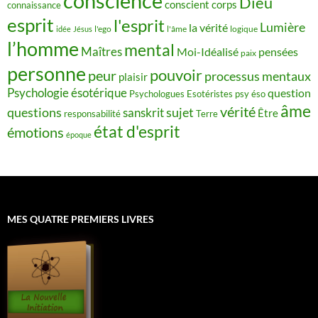
conscience
Dieu
conscient
corps
connaissance
esprit
l'esprit
Lumière
la vérité
idée
Jésus
l'ego
l'âme
logique
l’homme
mental
Maîtres
Moi-Idéalisé
pensées
paix
personne
pouvoir
peur
processus mentaux
plaisir
Psychologie ésotérique
question
Psychologues Esotéristes
psy éso
âme
vérité
questions
sujet
sanskrit
Être
responsabilité
Terre
état d'esprit
émotions
époque
MES QUATRE PREMIERS LIVRES