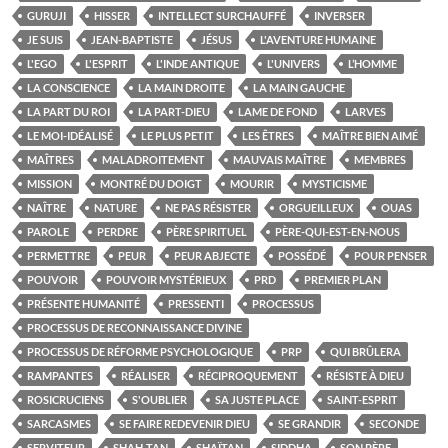
GURUJI
HISSER
INTELLECT SURCHAUFFÉ
INVERSER
JE SUIS
JEAN-BAPTISTE
JÉSUS
L'AVENTURE HUMAINE
L'EGO
L'ESPRIT
L'INDE ANTIQUE
L'UNIVERS
L’HOMME
LA CONSCIENCE
LA MAIN DROITE
LA MAIN GAUCHE
LA PART DU ROI
LA PART-DIEU
LAME DE FOND
LARVES
LE MOI-IDÉALISÉ
LE PLUS PETIT
LES ÊTRES
MAÎTRE BIEN AIMÉ
MAÎTRES
MALADROITEMENT
MAUVAIS MAÎTRE
MEMBRES
MISSION
MONTRÉ DU DOIGT
MOURIR
MYSTICISME
NAÎTRE
NATURE
NE PAS RÉSISTER
ORGUEILLEUX
OUAS
PAROLE
PERDRE
PÈRE SPIRITUEL
PÈRE-QUI-EST-EN-NOUS
PERMETTRE
PEUR
PEUR ABJECTE
POSSÉDÉ
POUR PENSER
POUVOIR
POUVOIR MYSTÉRIEUX
PRD
PREMIER PLAN
PRÉSENTE HUMANITÉ
PRESSENTI
PROCESSUS
PROCESSUS DE RECONNAISSANCE DIVINE
PROCESSUS DE RÉFORME PSYCHOLOGIQUE
PRP
QUI BRÛLERA
RAMPANTES
RÉALISER
RÉCIPROQUEMENT
RÉSISTE À DIEU
ROSICRUCIENS
S'OUBLIER
SA JUSTE PLACE
SAINT-ESPRIT
SARCASMES
SE FAIRE REDEVENIR DIEU
SE GRANDIR
SECONDE
SERVITEUR
SHAH-TAN
SHAÏTAN
SIDDHA
SON PÈRE