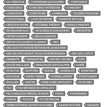
CO-CRÉATEUR
COMPRENNE QUI POURRA
CONFONDUE
CONSCIENCE
CONSCIENCE INTÉRIEURE
CONSCIENT
CONSISTANT
CONSTRUIRE
CORBEAUX
COUDÉES FRANCHES
COUP D'ESSAI
COUP DE MAÎTRE
CRAINTES INUTILES
CRÉATION DIVINE
D’ÉTERNEL PRÉSENT
DANS LE PRINCIPE
DE MAUVAIS ALOI
DE SA BASE À SON SOMMET
DÉCROÎTRE
DÉFINITIVEMENT
DÉGOULINANTES
DEPUIS TOUJOURS ET À JAMAIS
DIEU
DIEU AJOUTE MAIS NE RETRANCHE JAMAIS RIEN
DIEU DE SON CŒUR ET DE SA COMPRÉHENSION
DIEU SEUL EXISTE
DIMINUTIF
DISPARAÎTRE
DISTINCT DE DIEU
DJED
DOUZE MILLE ANS
DRAGON DE L’APOCALYPSE
DURÉE
EFFECTUE
EGYPTIEN
ÉLÈVES
EN RÉALITÉ
EN RETRAIT
EN VOGUE
ESPRIT VIERGE
ÉTERNELLEMENT
ÉTROITEMENT
ÉVOLUER
EXISTER
FAIRE TAIRE L'INTELLECT
FAUX-DIEU
FILS
FILS BÂTARDS DE L'INTELLECT
FILS UNIQUE DU MENTAL HUMAIN
FORCE
FORMIDABLE
FORUM
FUSTIGÉ
FUTUR PROCHE
GERBE D’ÉTINCELLES MULTICOLORES
GRAND MYSTÈRE
GRANDIR