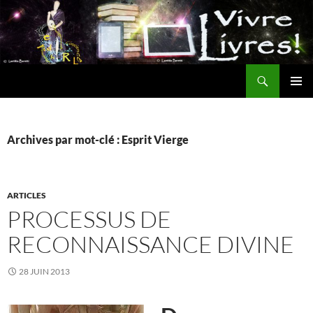
Aller
au
contenu
Recherche
MENU
PRINCI
Archives par mot-clé : Esprit Vierge
ARTICLES
PROCESSUS DE
RECONNAISSANCE DIVINE
28 JUIN 2013