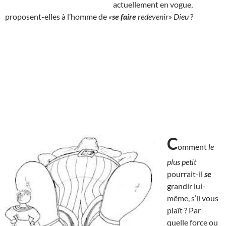
actuellement en vogue,
proposent-elles à l’homme de
«
se faire
redevenir» Dieu
?
C
omment
le
plus petit
pourrait-il
se
grandir lui-
même, s’il vous
plaît ? Par
quelle force ou