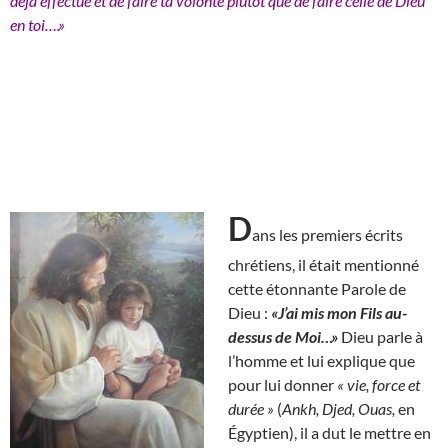
déjà effectué et de faire ta volonté plutôt que de faire celle de Dieu
en toi….»
D
ans les premiers écrits
chrétiens, il était mentionné
cette étonnante Parole de
Dieu :
«J’ai mis mon Fils au-
dessus de Moi…»
Dieu parle à
l’homme et lui explique que
pour lui donner
« vie, force et
durée »
(
Ankh, Djed, Ouas,
en
Égyptien), il a dut le mettre en