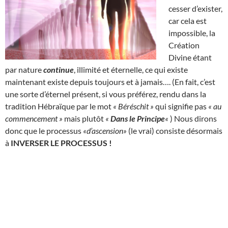
cesser d’exister,
car cela est
impossible, la
Création
Divine étant
par nature
continue
, illimité et éternelle, ce qui existe
maintenant existe depuis toujours et à jamais…. (En fait, c’est
une sorte d’éternel présent, si vous préférez, rendu dans la
tradition Hébraïque par le mot
« Béréschit »
qui signifie pas
« au
commencement »
mais plutôt
«
Dans le Principe
«
) Nous dirons
donc que le processus
«d’ascension»
(le vrai) consiste désormais
à
INVERSER LE PROCESSUS !