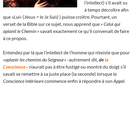
l’intellect) s’il avait su
à temps décroître afin
que «
Lui
» (Jésus = le
Je Suis
) ) puisse croître. Pourtant, un
verset de la Bible sur ce sujet, nous apprend que
« Celui qui
aplanit le Chemin »
savait exactement ce qu’il convenait de faire
à ce propos.
Entendez par là que l’intellect de l’homme qui n’existe que pour
«aplanir les chemins du Seigneur»
-autrement dit,
de
la
Conscience
– n’aurait pas à être fustigé ou montré du doigt s’il
savait se remettre à sa juste place (la seconde) lorsque
la
Conscience intérieure
commence enfin à répondre à son
Appel
.