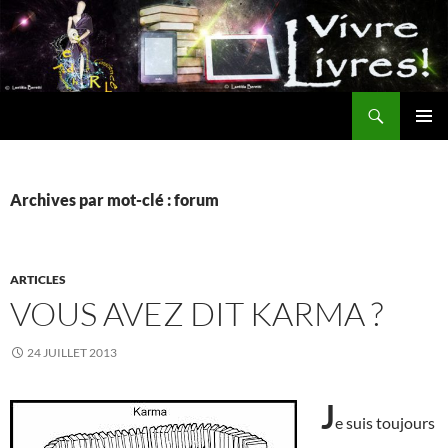
Aller
au
contenu
Recherche
MENU
PRINCI
Archives par mot-clé : forum
ARTICLES
VOUS AVEZ DIT KARMA ?
24 JUILLET 2013
J
e suis toujours