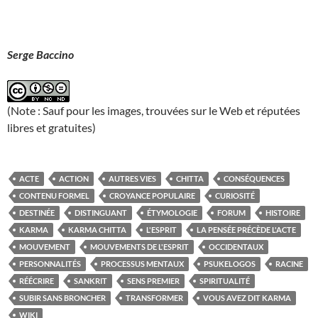
Serge Baccino
(Note : Sauf pour les images, trouvées sur le Web et réputées
libres et gratuites)
ACTE
ACTION
AUTRES VIES
CHITTA
CONSÉQUENCES
CONTENU FORMEL
CROYANCE POPULAIRE
CURIOSITÉ
DESTINÉE
DISTINGUANT
ÉTYMOLOGIE
FORUM
HISTOIRE
KARMA
KARMA CHITTA
L'ESPRIT
LA PENSÉE PRÉCÈDE L'ACTE
MOUVEMENT
MOUVEMENTS DE L'ESPRIT
OCCIDENTAUX
PERSONNALITÉS
PROCESSUS MENTAUX
PSUKELOGOS
RACINE
RÉÉCRIRE
SANKRIT
SENS PREMIER
SPIRITUALITÉ
SUBIR SANS BRONCHER
TRANSFORMER
VOUS AVEZ DIT KARMA
WIKI