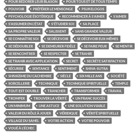
POUR REDORER LEUR BLASON
POUR TOUS ET DE TOUS TEMPS
POUVOIR
PRÉFÉRER LE MENSONGE
PSUKELOGOS
PSYCHOLOGIE ÉSOTÉRIQUE
RECOMMENCER À S'AIMER
S'AIMER
S'ASSUMER EN L'ÉTAT
S'ÉTUDIER SOI
SA PLACE
SA PROPRE VALEUR
SALISSENT
SANS GRANDE VALEUR
SE CONNAÎTRE SOI
SE DÉCEVOIR
SE DÉCEVOIR EUX-MÊMES
SE DÉDOUBLER
SE DEMEURER FIDÈLE
SE FAIRE PEUR
SE MENTIR
SE RENCONTRER
SE RESPECTER
SE TRAHIR
SE TRAHIR AVEC APPLICATION
SECRET
SECRÈTE SATISFACTION
SÉCURISE
SENTANCE
SENTIMENT
SHIVA-SUTRA
SHIVAÏSME DU CACHEMIRE
SIÈCLE
SIX MILLE ANS
SOCIÉTÉ
SORCELLERIE
TECHNIQUE
TECHNIQUE SPIRITUELLE
TEMPLE
TOUT EST DOUBLE
TRANCHER
TRANSFORMER
TRAVAIL
TROMPER
TROUVER LA VÉRITÉ
UN FRANC SUCCÈS
UN MINIMUM
UNE ASTUCE
UNE SOLUTION VIABLE
VALEUR DU RÔLE À JOUER
VÉRIDIQUE
VÉRITÉ SPIRITUELLE
VILLAGE DU SAHEL
VOTRE ACTION
VOTRE POUVOIR
VOUÉ À L'ÉCHEC