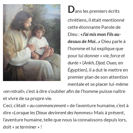
D
ans les premiers écrits
chrétiens, il était mentionné
cette étonnante Parole de
Dieu :
«J’ai mis mon Fils au-
dessus de Moi…»
Dieu parle à
l’homme et lui explique que
pour lui donner
« vie, force et
durée »
(
Ankh, Djed, Ouas,
en
Égyptien), il a dut le mettre en
premier plan de son attention
mentale et se placer lui-même
«
en retrait
», c’est à dire s’oublier afin de l’homme puisse naître
et vivre de sa propre vie.
Ceci, c’était «
au commencement
» de l’aventure humaine, c’est à
dire
«Lorsque les Dieux devinrent des hommes.»
Mais à présent,
l’aventure humaine, telle que nous la connaissons depuis lors,
doit «
se terminer
» !