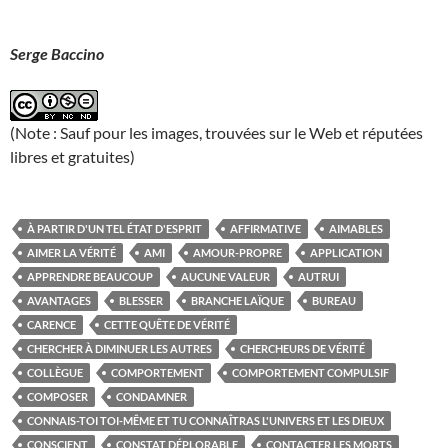
Serge Baccino
(Note : Sauf pour les images, trouvées sur le Web et réputées
libres et gratuites)
À PARTIR D'UN TEL ÉTAT D'ESPRIT
AFFIRMATIVE
AIMABLES
AIMER LA VÉRITÉ
AMI
AMOUR-PROPRE
APPLICATION
APPRENDRE BEAUCOUP
AUCUNE VALEUR
AUTRUI
AVANTAGES
BLESSER
BRANCHE LAÏQUE
BUREAU
CARENCE
CETTE QUÊTE DE VÉRITÉ
CHERCHER À DIMINUER LES AUTRES
CHERCHEURS DE VÉRITÉ
COLLÈGUE
COMPORTEMENT
COMPORTEMENT COMPULSIF
COMPOSER
CONDAMNER
CONNAIS-TOI TOI-MÊME ET TU CONNAÎTRAS L'UNIVERS ET LES DIEUX
CONSCIENT
CONSTAT DÉPLORABLE
CONTACTER LES MORTS