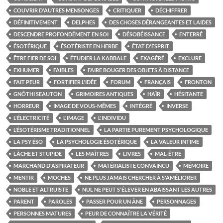
COUVRIR D'AUTRES MENSONGES
CRITIQUER
DÉCHIFFRER
DÉFINITIVEMENT
DELPHES
DES CHOSES DÉRANGEANTES ET LAIDES
DESCENDRE PROFONDÉMENT EN SOI
DÉSOBÉISSANCE
ENTERRÉ
ÉSOTÉRIQUE
ÉSOTÉRISTE EN HERBE
ÉTAT D'ESPRIT
ÊTRE FIER DE SOI
ÉTUDIER LA KABBALE
EXAGÉRÉ
EXCLURE
EXHUMER
FAIBLES
FAIRE BOUGER DES OBJETS À DISTANCE
FAIT PEUR
FORTIFIER L'IDÉE
FORUM
FRANÇAIS
FRONTON
GNÔTHI SEAUTON
GRIMOIRES ANTIQUES
HAÏR
HÉSITANTE
HORREUR
IMAGE DE VOUS-MÊMES
INTÉGRÉ
INVERSE
L'ÉLECTRICITÉ
L'IMAGE
L'INDIVIDU
L’ÉSOTÉRISME TRADITIONNEL
LA PARTIE PUREMENT PSYCHOLOGIQUE
LA PSY ÉSO
LA PSYCHOLOGIE ÉSOTÉRIQUE
LA VALEUR INTIME
LÂCHE ET STUPIDE
LES MAÎTRES
LIVRES
MAL-ÊTRE
MARCHAND D'ASPIRATEUR
MATÉRIALISTE CONVAINCU
MÉMOIRE
MENTIR
MOCHES
NE PLUS JAMAIS CHERCHER À S'AMÉLIORER
NOBLE ET ALTRUISTE
NUL NE PEUT S'ÉLEVER EN ABAISSANT LES AUTRES
PARENT
PAROLES
PASSER POUR UN ÂNE
PERSONNAGES
PERSONNES MATURES
PEUR DE CONNAÎTRE LA VÉRITÉ