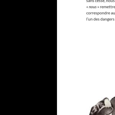
sans cesse, nou
«
nous
» remettr
correspondre aux
l’un des dangers 