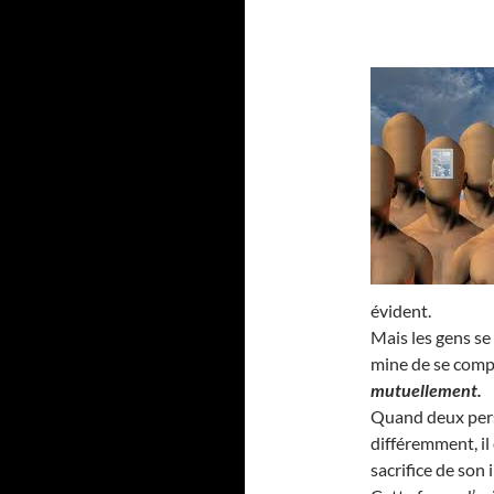
évident.
Mais les gens se
mine de se compl
mutuellement.
Quand deux pers
différemment, il
sacrifice de son 