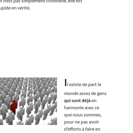
r n’est pas simplement criminelle, elle est
pide en vérité.
I
l existe de part le
monde assez de gens
qui sont déjà
en
harmonie avec ce
que nous sommes,
pour ne pas avoir
d’efforts à faire en