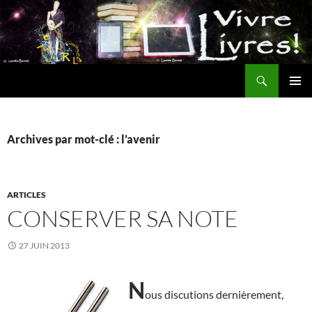
Aller
au
contenu
Recherche
MENU
PRINCI
Archives par mot-clé : l’avenir
ARTICLES
CONSERVER SA NOTE
27 JUIN 2013
N
ous discutions dernièrement,