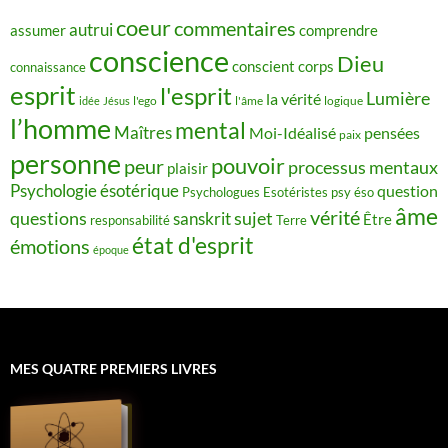
coeur
commentaires
autrui
assumer
comprendre
conscience
Dieu
conscient
corps
connaissance
esprit
l'esprit
Lumière
la vérité
idée
Jésus
l'ego
l'âme
logique
l’homme
mental
Maîtres
Moi-Idéalisé
pensées
paix
personne
pouvoir
peur
processus mentaux
plaisir
Psychologie ésotérique
question
Psychologues Esotéristes
psy éso
âme
vérité
questions
sujet
sanskrit
Être
responsabilité
Terre
état d'esprit
émotions
époque
MES QUATRE PREMIERS LIVRES