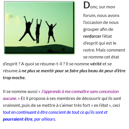
D
onc, sur mon
forum, nous avons
l’occasion de nous
grouper afin de
renforcer
l’état
d’esprit qui est le
notre. Mais comment
se nomme cet état
d’esprit ? A quoi se résume-t-il ? Il se nomme
vérité
et se
résume à
ne plus se mentir pour se faire plus beau de peur d’être
trop moche.
Il se nomme aussi
« J’apprends à me connaître sans concession
aucune. »
Et il propose à ses membres de découvrir
qui ils sont
vraiment
, puis de se mettre à s’aimer très fort
« en l’état »
, ceci
tout en continuant à être conscient de tout ce qu’ils sont et
pourraient être
, par ailleurs.