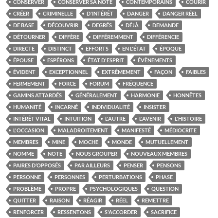
CONSERVER
CONSERVER SA NOTE
CONTEMPORAINS
COURIR
CRÉER
CRIMINELLE
D'INTÉRÊT
DANGER
DANGER RÉEL
DE BASE
DÉCOUVRIR
DEGRÉS
DÉJÀ
DEMANDE
DÉTOURNER
DIFFÈRE
DIFFÉREMMENT
DIFFÉRENCIE
DIRECTE
DISTINCT
EFFORTS
EN L'ÉTAT
ÉPOQUE
ÉPOUSE
ESPÉRONS
ÉTAT D'ESPRIT
ÉVÈNEMENTS
ÉVIDENT
EXCEPTIONNEL
EXTRÊMEMENT
FAÇON
FAIBLES
FERMEMENT
FORCE
FORUM
FRÉQUENCE
GAMINS ATTARDÉS
GÉNÉRALEMENT
HARMONIE
HONNÊTES
HUMANITÉ
INCARNÉ
INDIVIDUALITÉ
INSISTER
INTÉRÊT VITAL
INTUITION
L'AUTRE
L'AVENIR
L'HISTOIRE
L'OCCASION
MALADROITEMENT
MANIFESTÉ
MÉDIOCRITE
MEMBRES
MINE
MOCHE
MONDE
MUTUELLEMENT
NOMME
NOTE
NOUS GROUPER
NOUVEAUX MEMBRES
PAIRES D’OPPOSÉS
PAR AILLEURS
PENSER
PENSONS
PERSONNE
PERSONNES
PERTURBATIONS
PHASE
PROBLÈME
PROPRE
PSYCHOLOGIQUES
QUESTION
QUITTER
RAISON
RÉAGIR
RÉEL
REMETTRE
RENFORCER
RESSENTONS
S'ACCORDER
SACRIFICE